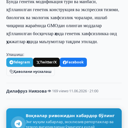
Бунда генетик модификация тури ва манбаси,
қўлланилган генетик конструкция ва экспрессия тизими,
биологик ва экологик хавфсизлик чоралари, ишлаб
чиқариш жараёнида GMOдан олинган моддалар
қўлланилган босқичлар ҳамда генетик хавфсизликка оид
ҳужжатлар ҳақида маълумотлар тақдим этилади.
Улашиш:
Telegram
Twitter/X
Facebook
Ҳаволани нусхалаш
Дилафруз Ниязова
·
👁 169 views
·
11.06.2026 · 21:00
Воқеалар ривожидан хабардор бўлинг
Энг муҳим хабарлар, эксклюзив репортажлар ва
тезкор янгиликларни ўзингизга қулай