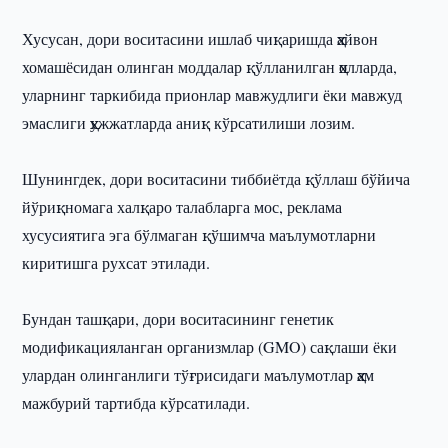
Хусусан, дори воситасини ишлаб чиқаришда ҳайвон
хомашёсидан олинган моддалар қўлланилган ҳолларда,
уларнинг таркибида прионлар мавжудлиги ёки мавжуд
эмаслиги ҳужжатларда аниқ кўрсатилиши лозим.
Шунингдек, дори воситасини тиббиётда қўллаш бўйича
йўриқномага халқаро талабларга мос, реклама
хусусиятига эга бўлмаган қўшимча маълумотларни
киритишга рухсат этилади.
Бундан ташқари, дори воситасининг генетик
модификацияланган организмлар (GMO) сақлаши ёки
улардан олинганлиги тўғрисидаги маълумотлар ҳам
мажбурий тартибда кўрсатилади.