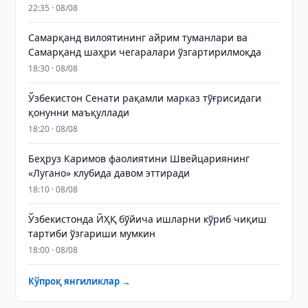
22:35 · 08/08
Самарқанд вилоятининг айрим туманлари ва
Самарқанд шаҳри чегаралари ўзгартирилмоқда
18:30 · 08/08
Ўзбекистон Сенати рақамли марказ тўғрисидаги
қонунни маъқуллади
18:20 · 08/08
Беҳруз Каримов фаолиятини Швейцариянинг
«Лугано» клубида давом эттиради
18:10 · 08/08
Ўзбекистонда ЙҲҚ бўйича ишларни кўриб чиқиш
тартиби ўзгариши мумкин
18:00 · 08/08
Кўпроқ янгиликлар →