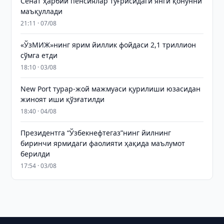
Сенат ҳарбий пенсиялар тўғрисидаги янги қонунни
маъқуллади
21:11 · 07/08
«ЎзМИЖ»нинг ярим йиллик фойдаси 2,1 триллион
сўмга етди
18:10 · 03/08
New Port турар-жой мажмуаси қурилиши юзасидан
жиноят иши қўзғатилди
18:40 · 04/08
Президентга “Ўзбекнефтегаз”нинг йилнинг
биринчи ярмидаги фаолияти ҳақида маълумот
берилди
17:54 · 03/08