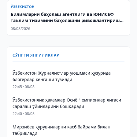
ЎЗБЕКИСТОН
Билимларни баҳолаш агентлиги ва ЮНИСЕФ
таълим тизимини баҳолашни ривожлантиришни
муҳокама қилди
08/08/2026
СЎНГГИ ЯНГИЛИКЛАР
Ўзбекистон Журналистлар уюшмаси ҳузурида
блогерлар кенгаши тузилди
22:45 · 08/08
Ўзбекистонлик ҳакамлар Осиё Чемпионлар лигаси
саралаш ўйинларини бошқаради
22:40 · 08/08
Мирзиёев қурувчиларни касб байрами билан
табриклади