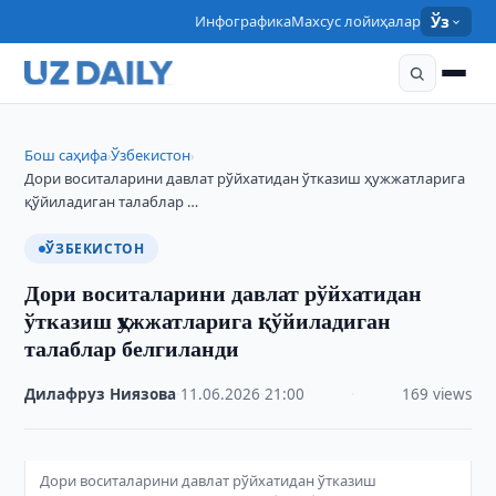
Инфографика
Махсус лойиҳалар
Ўз
Бош саҳифа
Ўзбекистон
›
›
Дори воситаларини давлат рўйхатидан ўтказиш ҳужжатларига
қўйиладиган талаблар …
ЎЗБЕКИСТОН
Дори воситаларини давлат рўйхатидан
ўтказиш ҳужжатларига қўйиладиган
талаблар белгиланди
Дилафруз Ниязова
·
11.06.2026
·
21:00
·
169 views
Дори воситаларини давлат рўйхатидан ўтказиш