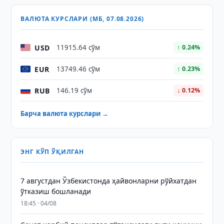
ВАЛЮТА КУРСЛАРИ (МБ, 07.08.2026)
USD
11915.64 сўм
↑ 0.24%
EUR
13749.46 сўм
↑ 0.23%
RUB
146.19 сўм
↓ 0.12%
Барча валюта курслари →
ЭНГ КЎП ЎҚИЛГАН
7 августдан Ўзбекистонда ҳайвонларни рўйхатдан
ўтказиш бошланади
18:45 · 04/08