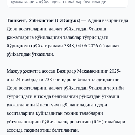
ҳужжатларига қўйиладиган талаблар белгиланди
Тошкент, Ўзбекистон (UzDaily.uz) —
Адлия вазирлигида
Дори воситаларини давлат рўйхатидан ўтказиш
ҳужжатларига қўйиладиган талаблар тўғрисидаги
йўриқнома (рўйхат рақами 3848, 04.06.2026 й.) давлат
рўйхатидан ўтказилди.
Мазкур ҳужжатга асосан Вазирлар Маҳкамасининг 2025-
йил 24-ноябрдаги 738-сон қарори билан тасдиқланган
Дори воситаларини давлат рўйхатидан ўтказиш тартиби
тўғрисидаги низомда белгиланган рўйхатдан ўтказиш
ҳужжатларини Инсон учун қўлланиладиган дори
воситаларига қўйиладиган техник талабларни
уйғунлаштириш бўйича халқаро кенгаш (ICH) талаблари
асосида тақдим этиш белгиланган.