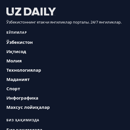
Ўзбекистоннинг етакчи янгиликлар порталы. 24/7 янгиликлар.
БЎЛИМЛАР
Ўзбекистон
Иқтисод
Молия
Технологиялар
Маданият
Спорт
Инфографика
Махсус лойиҳалар
БИЗ ҲАҚИМИЗДА
Биз ҳақимизда