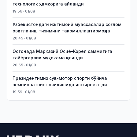
технологик ҳамкорига айланди
19:56 · 01/08
Ўзбекистондаги ижтимоий муассасалар соғлом
овқатланиш тизимини такомиллаштирмоқда
20:45 · 01/08
Остонада Марказий Осиё-Корея саммитига
тайёргарлик муҳокама қилинди
20:55 · 01/08
Президентимиз сув-мотор спорти бўйича
чемпионатнинг очилишида иштирок этди
19:59 · 01/08