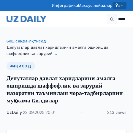
Инфографика
Махсус лойиҳалар
Ўз
Бош саҳифа
Иқтисод
›
›
Депутатлар давлат харидларини амалга оширишда
шаффофлик ва зарурий …
ИҚТИСОД
Депутатлар давлат харидларини амалга
оширишда шаффофлик ва зарурий
назоратни таъминлаш чора-тадбирларини
муҳокама қилдилар
UzDaily
·
23.09.2025
·
20:01
·
343 views