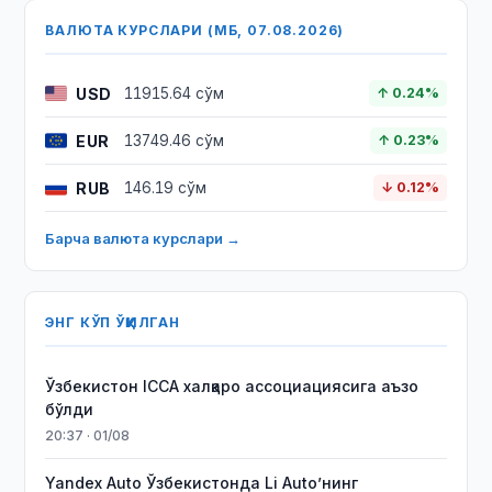
ВАЛЮТА КУРСЛАРИ (МБ, 07.08.2026)
USD
11915.64 сўм
↑ 0.24%
EUR
13749.46 сўм
↑ 0.23%
RUB
146.19 сўм
↓ 0.12%
Барча валюта курслари →
ЭНГ КЎП ЎҚИЛГАН
Ўзбекистон ICCA халқаро ассоциациясига аъзо
бўлди
20:37 · 01/08
Yandex Auto Ўзбекистонда Li Auto’нинг