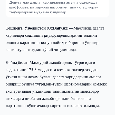
Депутатлар давлат харидларини амалга оширишда
шаффофлик ва зарурий назоратни таъминлаш чора-
тадбирларини муҳокама қилдилар
Тошкент, Ўзбекистон (UzDaily.uz) —
Мажлисда давлат
харидлари соҳасидаги ҳуқуқбузарликларнинг олдини
олишга қаратилган қонун лойиҳаси биринчи ўқишда
консептуал жиҳатдан кўриб чиқилмоқда.
Лойиҳа билан Маъмурий жавобгарлик тўғрисидаги
кодекснинг 175-8-моддасига комлекс экспертизадан
ўтказилиши лозим бўлган давлат харидларини амалга
ошириш бўйича тўғридан-тўғри шартномаларни комлекс
экспертизадан ўтказишни таъминламаган мансабдор
шахсларга нисбатан жавобгарликни белгилашга
қаратилган қўшимчалар киритиш таклиф этилмоқда.