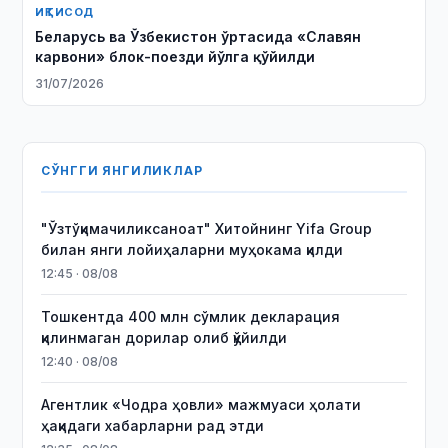
ИҚТИСОД
Беларусь ва Ўзбекистон ўртасида «Славян
карвони» блок-поезди йўлга қўйилди
31/07/2026
СЎНГГИ ЯНГИЛИКЛАР
"Ўзтўқимачиликсаноат" Хитойнинг Yifa Group
билан янги лойиҳаларни муҳокама қилди
12:45 · 08/08
Тошкентда 400 млн сўмлик декларация
қилинмаган дорилар олиб қўйилди
12:40 · 08/08
Агентлик «Чодра ҳовли» мажмуаси ҳолати
ҳақидаги хабарларни рад этди