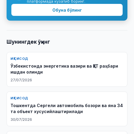
платформада кузатиб боринг.
Обуна бўлинг
Шунингдек ўқинг
ИҚТИСОД
Ўзбекистонда энергетика вазири ва ҲЕТ раҳбари
ишдан олинди
27/07/2026
ИҚТИСОД
Тошкентда Сергели автомобиль бозори ва яна 34
та объект хусусийлаштирилади
30/07/2026