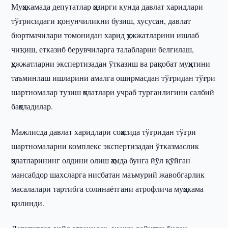
Муҳокамада депутатлар ҳозирги кунда давлат харидлари
тўғрисидаги қонунчиликни бузиш, хусусан, давлат
бюртмачилари томонидан харид ҳужжатларини ишлаб
чиқиш, етказиб берувчиларга талабларни белгилаш,
ҳужжатларни экспертизадан ўтказиш ва рақобат муҳитини
таъминлаш ишларини амалга оширмасдан тўғридан тўғри
шартномалар тузиш ҳолатлари учраб турганлигини салбий
баҳоладилар.
Мажлисда давлат харидлари соҳасида тўғридан тўғри
шартномаларни комплекс экспертизадан ўтказмаслик
ҳолатларининг олдини олиш ҳамда бунга йўл қўйган
мансабдор шахсларга нисбатан маъмурий жавобгарлик
масалалари тартибга солинаётгани атрофлича муҳокама
қилинди.