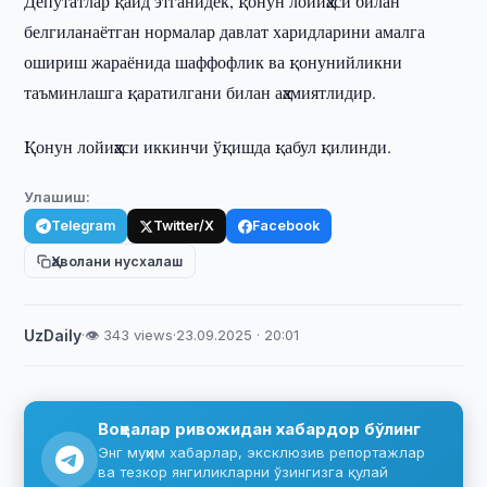
Депутатлар қайд этганидек, қонун лойиҳаси билан
белгиланаётган нормалар давлат харидларини амалга
ошириш жараёнида шаффофлик ва қонунийликни
таъминлашга қаратилгани билан аҳамиятлидир.
Қонун лойиҳаси иккинчи ўқишда қабул қилинди.
Улашиш:
Telegram
Twitter/X
Facebook
Ҳаволани нусхалаш
UzDaily
·
👁 343 views
·
23.09.2025 · 20:01
Воқеалар ривожидан хабардор бўлинг
Энг муҳим хабарлар, эксклюзив репортажлар
ва тезкор янгиликларни ўзингизга қулай