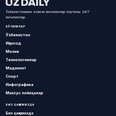
Ўзбекистоннинг етакчи янгиликлар порталы. 24/7
янгиликлар.
БЎЛИМЛАР
Ўзбекистон
Иқтисод
Молия
Технологиялар
Маданият
Спорт
Инфографика
Махсус лойиҳалар
БИЗ ҲАҚИМИЗДА
Биз ҳақимизда