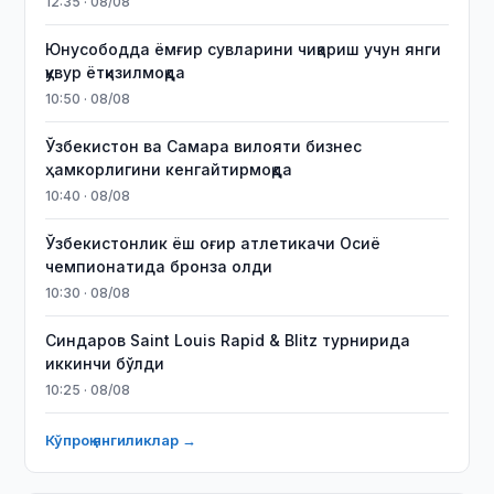
12:35 · 08/08
Юнусободда ёмғир сувларини чиқариш учун янги
қувур ётқизилмоқда
10:50 · 08/08
Ўзбекистон ва Самара вилояти бизнес
ҳамкорлигини кенгайтирмоқда
10:40 · 08/08
Ўзбекистонлик ёш оғир атлетикачи Осиё
чемпионатида бронза олди
10:30 · 08/08
Синдаров Saint Louis Rapid & Blitz турнирида
иккинчи бўлди
10:25 · 08/08
Кўпроқ янгиликлар →