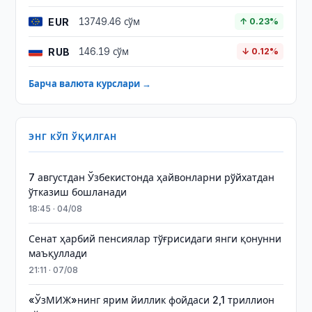
EUR
13749.46 сўм
↑ 0.23%
RUB
146.19 сўм
↓ 0.12%
Барча валюта курслари →
ЭНГ КЎП ЎҚИЛГАН
7 августдан Ўзбекистонда ҳайвонларни рўйхатдан
ўтказиш бошланади
18:45 · 04/08
Сенат ҳарбий пенсиялар тўғрисидаги янги қонунни
маъқуллади
21:11 · 07/08
«ЎзМИЖ»нинг ярим йиллик фойдаси 2,1 триллион