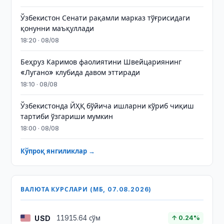
Ўзбекистон Сенати рақамли марказ тўғрисидаги
қонунни маъқуллади
18:20 · 08/08
Беҳруз Каримов фаолиятини Швейцариянинг
«Лугано» клубида давом эттиради
18:10 · 08/08
Ўзбекистонда ЙҲҚ бўйича ишларни кўриб чиқиш
тартиби ўзгариши мумкин
18:00 · 08/08
Кўпроқ янгиликлар →
ВАЛЮТА КУРСЛАРИ (МБ, 07.08.2026)
USD
11915.64 сўм
↑ 0.24%