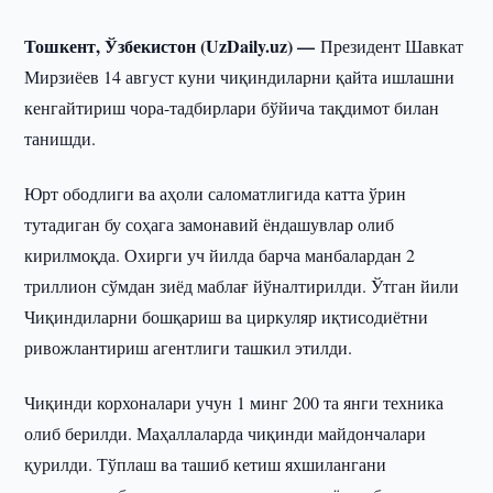
Тошкент, Ўзбекистон (UzDaily.uz) —
Президент Шавкат
Мирзиёев 14 август куни чиқиндиларни қайта ишлашни
кенгайтириш чора-тадбирлари бўйича тақдимот билан
танишди.
Юрт ободлиги ва аҳоли саломатлигида катта ўрин
тутадиган бу соҳага замонавий ёндашувлар олиб
кирилмоқда. Охирги уч йилда барча манбалардан 2
триллион сўмдан зиёд маблағ йўналтирилди. Ўтган йили
Чиқиндиларни бошқариш ва циркуляр иқтисодиётни
ривожлантириш агентлиги ташкил этилди.
Чиқинди корхоналари учун 1 минг 200 та янги техника
олиб берилди. Маҳаллаларда чиқинди майдончалари
қурилди. Тўплаш ва ташиб кетиш яхшилангани