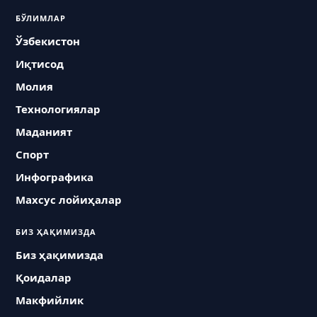
БЎЛИМЛАР
Ўзбекистон
Иқтисод
Молия
Технологиялар
Маданият
Спорт
Инфографика
Махсус лойиҳалар
БИЗ ҲАҚИМИЗДА
Биз ҳақимизда
Қоидалар
Макфийлик