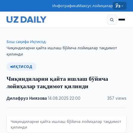
Инфографика
Махсус лойиҳалар
Ўз
Бош саҳифа
Иқтисод
›
›
Чиқиндиларни қайта ишлаш бўйича лойиҳалар тақдимот
қилинди
ИҚТИСОД
Чиқиндиларни қайта ишлаш бўйича
лойиҳалар тақдимот қилинди
Дилафруз Ниязова
·
14.08.2025
·
22:00
·
357 views
Чиқиндиларни қайта ишлаш бўйича лойиҳалар тақдимот
қилинди