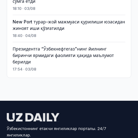
сўмга етди
18:10 · 03/08
New Port турар-жой мажмуаси қурилиши юзасидан
жиноят иши қўзғатилди
18:40 · 04/08
Президентга “Ўзбекнефтегаз”нинг йилнинг
биринчи ярмидаги фаолияти ҳақида маълумот
берилди
17:54 · 03/08
Ўзбекистоннинг етакчи янгиликлар порталы. 24/7
янгиликлар.