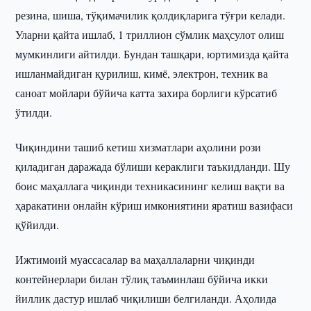
резина, шиша, тўқимачилик қолдиқларига тўғри келади.
Уларни қайта ишлаб, 1 триллион сўмлик маҳсулот олиш
мумкинлиги айтилди. Бундан ташқари, юртимизда қайта
ишланмайдиган қурилиш, кимё, электрон, техник ва
саноат мойлари бўйича катта захира борлиги кўрсатиб
ўтилди.
Чиқиндини ташиб кетиш хизматлари аҳолини рози
қиладиган даражада бўлиши кераклиги таъкидланди. Шу
боис маҳаллага чиқинди техникасининг келиш вақти ва
ҳаракатини онлайн кўриш имкониятини яратиш вазифаси
қўйилди.
Ижтимоий муассасалар ва маҳаллаларни чиқинди
контейнерлари билан тўлиқ таъминлаш бўйича икки
йиллик дастур ишлаб чиқилиши белгиланди. Аҳолида