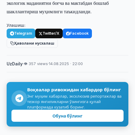
экологик маданиятни боғча ва мактабдан бошлаб
шакллантириш муҳимлиги таъкидланди.
Улашиш:
Telegram
Twitter/X
Facebook
Ҳаволани нусхалаш
UzDaily
·
👁 357 views
·
14.08.2025 · 22:00
Воқеалар ривожидан хабардор бўлинг
Энг муҳим хабарлар, эксклюзив репортажлар ва
тезкор янгиликларни ўзингизга қулай
платформада кузатиб боринг.
Обуна бўлинг