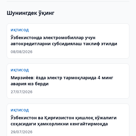
Шунингдек ўқинг
ИҚТИСОД
Ўзбекистонда электромобиллар учун
автокредитларни субсидиялаш таклиф этилди
08/08/2026
ИҚТИСОД
Мирзиёев: ёзда электр тармоқларида 4 минг
авария юз берди
27/07/2026
ИҚТИСОД
Ўзбекистон ва Қирғизистон қишлоқ хўжалиги
соҳасидаги ҳамкорликни кенгайтирмоқда
29/07/2026