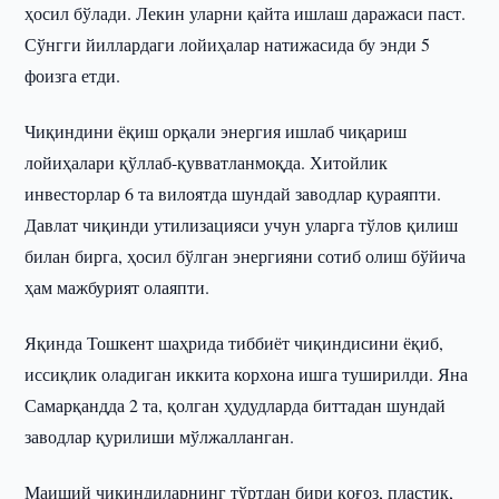
ҳосил бўлади. Лекин уларни қайта ишлаш даражаси паст.
Сўнгги йиллардаги лойиҳалар натижасида бу энди 5
фоизга етди.
Чиқиндини ёқиш орқали энергия ишлаб чиқариш
лойиҳалари қўллаб-қувватланмоқда. Хитойлик
инвесторлар 6 та вилоятда шундай заводлар қураяпти.
Давлат чиқинди утилизацияси учун уларга тўлов қилиш
билан бирга, ҳосил бўлган энергияни сотиб олиш бўйича
ҳам мажбурият олаяпти.
Яқинда Тошкент шаҳрида тиббиёт чиқиндисини ёқиб,
иссиқлик оладиган иккита корхона ишга туширилди. Яна
Самарқандда 2 та, қолган ҳудудларда биттадан шундай
заводлар қурилиши мўлжалланган.
Маиший чиқиндиларнинг тўртдан бири қоғоз, пластик,