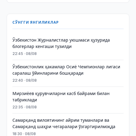
СЎНГГИ ЯНГИЛИКЛАР
Ўзбекистон Журналистлар уюшмаси ҳузурида
блогерлар кенгаши тузилди
22:45 · 08/08
Ўзбекистонлик ҳакамлар Осиё Чемпионлар лигаси
саралаш ўйинларини бошқаради
22:40 · 08/08
Мирзиёев қурувчиларни касб байрами билан
табриклади
22:35 · 08/08
Самарқанд вилоятининг айрим туманлари ва
Самарқанд шаҳри чегаралари ўзгартирилмоқда
18:30 · 08/08