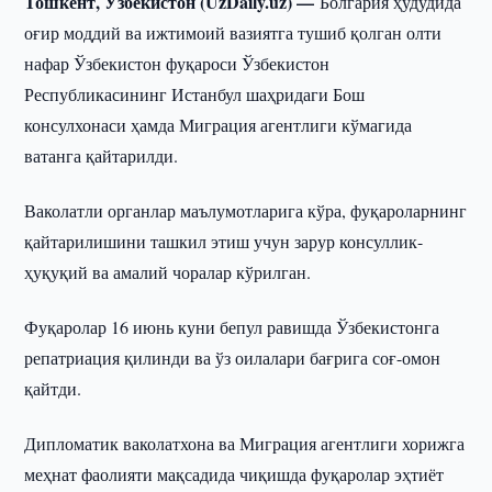
Тошкент, Ўзбекистон (UzDaily.uz) —
Болгария ҳудудида
оғир моддий ва ижтимоий вазиятга тушиб қолган олти
нафар Ўзбекистон фуқароси Ўзбекистон
Республикасининг Истанбул шаҳридаги Бош
консулхонаси ҳамда Миграция агентлиги кўмагида
ватанга қайтарилди.
Ваколатли органлар маълумотларига кўра, фуқароларнинг
қайтарилишини ташкил этиш учун зарур консуллик-
ҳуқуқий ва амалий чоралар кўрилган.
Фуқаролар 16 июнь куни бепул равишда Ўзбекистонга
репатриация қилинди ва ўз оилалари бағрига соғ-омон
қайтди.
Дипломатик ваколатхона ва Миграция агентлиги хорижга
меҳнат фаолияти мақсадида чиқишда фуқаролар эҳтиёт