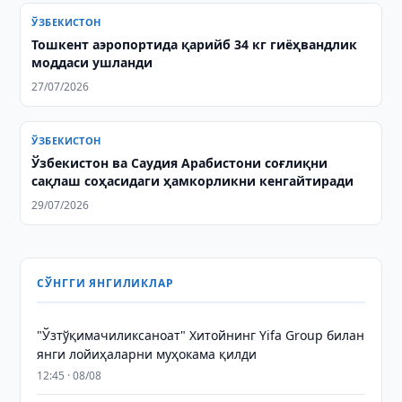
ЎЗБЕКИСТОН
Тошкент аэропортида қарийб 34 кг гиёҳвандлик
моддаси ушланди
27/07/2026
ЎЗБЕКИСТОН
Ўзбекистон ва Саудия Арабистони соғлиқни
сақлаш соҳасидаги ҳамкорликни кенгайтиради
29/07/2026
СЎНГГИ ЯНГИЛИКЛАР
"Ўзтўқимачиликсаноат" Хитойнинг Yifa Group билан
янги лойиҳаларни муҳокама қилди
12:45 · 08/08