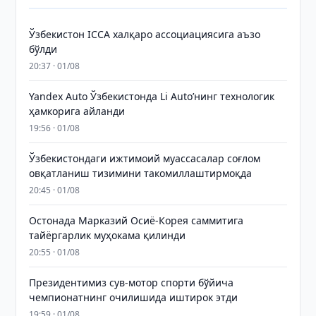
Ўзбекистон ICCA халқаро ассоциациясига аъзо
бўлди
20:37 · 01/08
Yandex Auto Ўзбекистонда Li Auto’нинг технологик
ҳамкорига айланди
19:56 · 01/08
Ўзбекистондаги ижтимоий муассасалар соғлом
овқатланиш тизимини такомиллаштирмоқда
20:45 · 01/08
Остонада Марказий Осиё-Корея саммитига
тайёргарлик муҳокама қилинди
20:55 · 01/08
Президентимиз сув-мотор спорти бўйича
чемпионатнинг очилишида иштирок этди
19:59 · 01/08