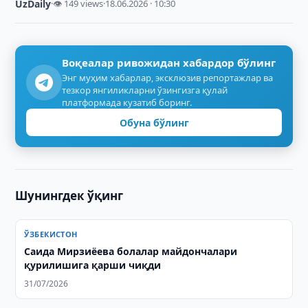
UzDaily
·
👁 149 views
·
18.06.2026 · 10:30
Воқеалар ривожидан хабардор бўлинг
Энг муҳим хабарлар, эксклюзив репортажлар ва
тезкор янгиликларни ўзингизга қулай
платформада кузатиб боринг.
Обуна бўлинг
Шунингдек ўқинг
ЎЗБЕКИСТОН
Саида Мирзиёева болалар майдончалари
қурилишига қарши чиқди
31/07/2026