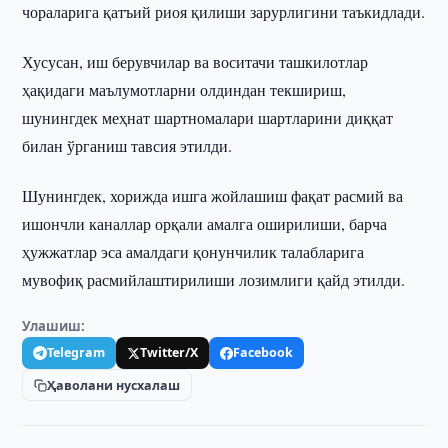
чораларига қатъий риоя қилиши зарурлигини таъкидлади.
Хусусан, иш берувчилар ва воситачи ташкилотлар
ҳақидаги маълумотларни олдиндан текшириш,
шунингдек меҳнат шартномалари шартларини диққат
билан ўрганиш тавсия этилди.
Шунингдек, хорижда ишга жойлашиш фақат расмий ва
ишончли каналлар орқали амалга оширилиши, барча
ҳужжатлар эса амалдаги қонунчилик талабларига
мувофиқ расмийлаштирилиши лозимлиги қайд этилди.
Улашиш:
Telegram
Twitter/X
Facebook
Ҳаволани нусхалаш