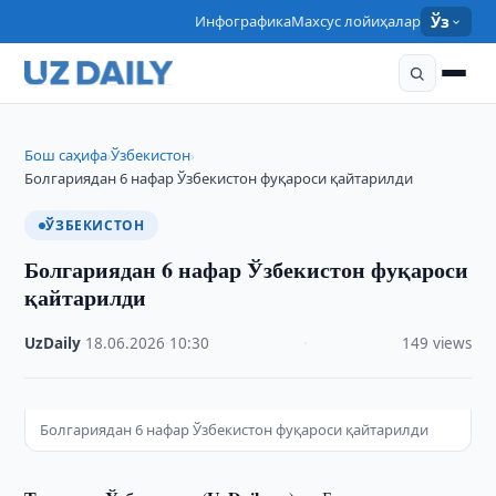
Инфографика
Махсус лойиҳалар
Ўз
Бош саҳифа
Ўзбекистон
›
›
Болгариядан 6 нафар Ўзбекистон фуқароси қайтарилди
ЎЗБЕКИСТОН
Болгариядан 6 нафар Ўзбекистон фуқароси
қайтарилди
UzDaily
·
18.06.2026
·
10:30
·
149 views
Болгариядан 6 нафар Ўзбекистон фуқароси қайтарилди