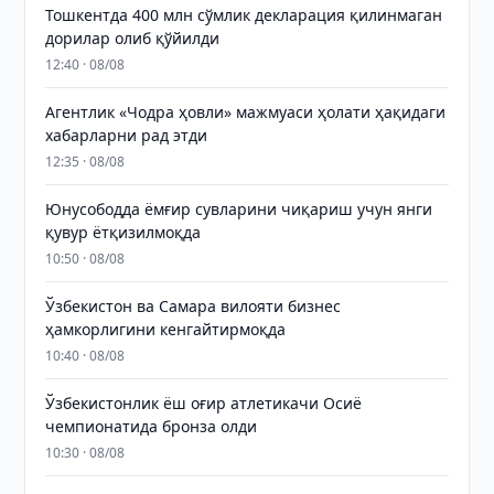
Тошкентда 400 млн сўмлик декларация қилинмаган
дорилар олиб қўйилди
12:40 · 08/08
Агентлик «Чодра ҳовли» мажмуаси ҳолати ҳақидаги
хабарларни рад этди
12:35 · 08/08
Юнусободда ёмғир сувларини чиқариш учун янги
қувур ётқизилмоқда
10:50 · 08/08
Ўзбекистон ва Самара вилояти бизнес
ҳамкорлигини кенгайтирмоқда
10:40 · 08/08
Ўзбекистонлик ёш оғир атлетикачи Осиё
чемпионатида бронза олди
10:30 · 08/08