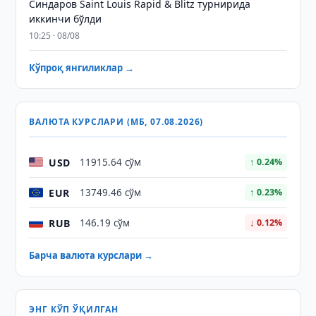
Синдаров Saint Louis Rapid & Blitz турнирида
иккинчи бўлди
10:25 · 08/08
Кўпроқ янгиликлар →
ВАЛЮТА КУРСЛАРИ (МБ, 07.08.2026)
USD
11915.64 сўм
↑ 0.24%
EUR
13749.46 сўм
↑ 0.23%
RUB
146.19 сўм
↓ 0.12%
Барча валюта курслари →
ЭНГ КЎП ЎҚИЛГАН