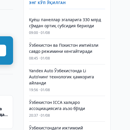
ЭНГ КЎП ЎҚИЛГАН
Қуёш панеллар эгаларига 330 млрд
сўмдан ортиқ субсидия берилди
09:00 · 01/08
Ўзбекистон ва Покистон имтиёзли
савдо режимини кенгайтиради
08:45 · 01/08
Yandex Auto Ўзбекистонда Li
Auto’нинг технологик ҳамкорига
айланди
19:56 · 01/08
Ўзбекистон ICCA халқаро
ассоциациясига аъзо бўлди
а
дан
20:37 · 01/08
Ўзбекистондаги ижтимоий