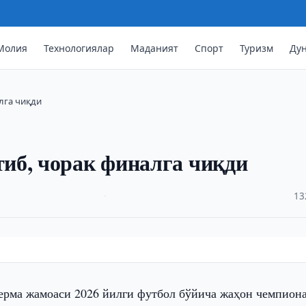
Молия
Технологиялар
Маданият
Спорт
Туризм
Ду
лга чиқди
иб, чорак финалга чиқди
·
13
терма жамоаси 2026 йилги футбол бўйича жаҳон чемпион