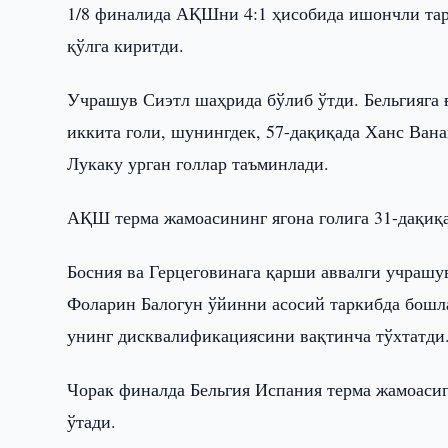
1/8 финалида АҚШни 4:1 ҳисобида ишончли тар
қўлга киритди.
Учрашув Сиэтл шаҳрида бўлиб ўтди. Бельгияга 
иккита голи, шунингдек, 57-дақиқада Ханс Ван
Лукаку урган голлар таъминлади.
АҚШ терма жамоасининг ягона голига 31-дақиқ
Босния ва Герцеговинага қарши аввалги учраш
Фоларин Балогун ўйинни асосий таркибда бошл
унинг дисквалификациясини вақтинча тўхтатди
Чорак финалда Бельгия Испания терма жамоаси
ўтади.