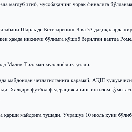
зда мағлуб этиб, мусобақанинг чорак финалига йўлланм
ғалабани Шарль де Кетеларенинг 9 ва 33-дақиқаларда ки
акен ҳамда иккинчи бўлимга қўшиб берилган вақтда Роме
ада Малик Тиллман муаллифлик қилди.
увда майдондан четлатилганига қарамай, АҚШ ҳужумчис
ади. Халқаро футбол федерациясининг интизом қўмитас
.
га қарши майдонга тушади. Учрашув 10 июль куни бўлиб