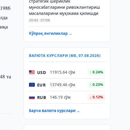
стратегик шериклик
 1986
муносабатларини ривожлантириш
масалаларини муҳокама қилишди
илда
20:43 · 07/08
чиқа
Кўпроқ янгиликлар →
ВАЛЮТА КУРСЛАРИ (МБ, 07.08.2026)
USD
11915.64 сўм
↑ 0.24%
48 та
EUR
13749.46 сўм
↑ 0.23%
RUB
146.19 сўм
↓ 0.12%
Барча валюта курслари →