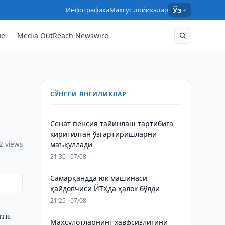
Инфографика
Махсус лойиҳалар
Ўз
нё
Media OutReach Newswire
СЎНГГИ ЯНГИЛИКЛАР
Сенат пенсия тайинлаш тартибига
киритилган ўзгартиришларни
2 views
маъқуллади
21:30 · 07/08
Самарқандда юк машинаси
ҳайдовчиси ЙТҲда ҳалок бўлди
21:25 · 07/08
ати
Маҳсулотларнинг хавфсизлигини