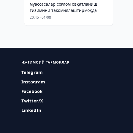
муассасалар соғлом овқатланиш
тизимини такомиллаштирмоқда
20:45 · 01/08
ИЖТИМОИЙ ТАРМОҚЛАР
Telegram
Instagram
Facebook
Twitter/X
LinkedIn