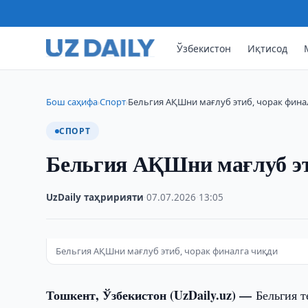
Ўзбекистон
Иқтисод
Бош саҳифа
Спорт
Бельгия АҚШни мағлуб этиб, чорак фина
›
›
СПОРТ
Бельгия АҚШни мағлуб эт
UzDaily таҳририяти
·
07.07.2026
·
13:05
Бельгия АҚШни мағлуб этиб, чорак финалга чиқди
Тошкент, Ўзбекистон (UzDaily.uz) —
Бельгия 