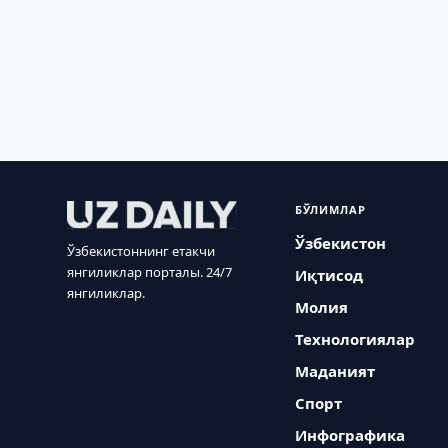
БЎЛИМЛАР
Ўзбекистон
Ўзбекистоннинг етакчи
янгиликлар порталы. 24/7
Иқтисод
янгиликлар.
Молия
Технологиялар
Маданият
Спорт
Инфографика