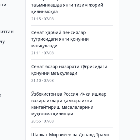
ани
таъминлашда янги тизим жорий
қилинмоқда
21:15 · 07/08
ритган
Сенат ҳарбий пенсиялар
тўғрисидаги янги қонунни
лу
маъқуллади
21:11 · 07/08
Сенат бозор назорати тўғрисидаги
қонунни маъқуллади
21:10 · 07/08
и
и
Ўзбекистон ва Россия Ички ишлар
вазирликлари ҳамкорликни
кенгайтириш масалаларини
муҳокама қилишди
20:55 · 07/08
Шавкат Мирзиёев ва Доналд Трамп