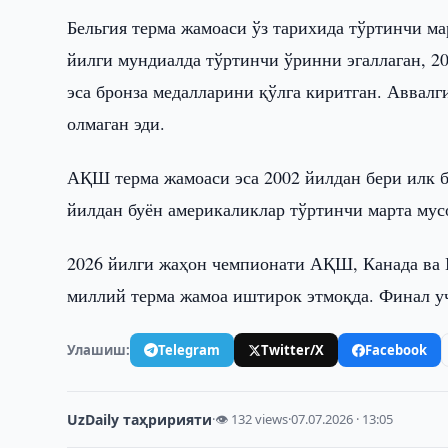
Бельгия терма жамоаси ўз тарихида тўртинчи м
йилги мундиалда тўртинчи ўринни эгаллаган, 2
эса бронза медалларини қўлга киритган. Аввал
олмаган эди.
АҚШ терма жамоаси эса 2002 йилдан бери илк б
йилдан буён америкаликлар тўртинчи марта мус
2026 йилги жаҳон чемпионати АҚШ, Канада ва М
миллий терма жамоа иштирок этмоқда. Финал у
Улашиш:
Telegram
Twitter/X
Facebook
UzDaily таҳририяти
·
👁 132 views
·
07.07.2026 · 13:05