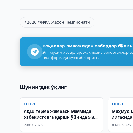
#2026 ФИФА Жаҳон чемпионати
Воқеалар ривожидан хабардор бўлин
Энг муҳим хабарлар, эксклюзив репортажлар ва
платформада кузатиб боринг.
Шунингдек ўқинг
СПОРТ
СПОРТ
АҚШ терма жамоаси Маямида
Маҳмуд М
Ўзбекистонга қарши ўйинда 5:3
лигасида
ҳисобида олдинга чиқиб олди
чемпион
28/07/2026
03/08/2026