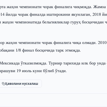
арта жаҳон чемпионати чорак финалига чиқмоқда. Жамоа
014 йилда чорак финалда иштирокини якунлаган, 2018 й
ги жаҳон чемпионатида бельгияликлар гуруҳ босқичидан 
ор жаҳон чемпионати чорак финалига чиқа олмади. 2010
обақани 1/8 финал босқичида тарк этмоқда.
ексикада ўтказилмоқда. Турнир тарихида илк бор унда 
чрашуви 19 июль куни бўлиб ўтади.
Ҳаволани нусхалаш