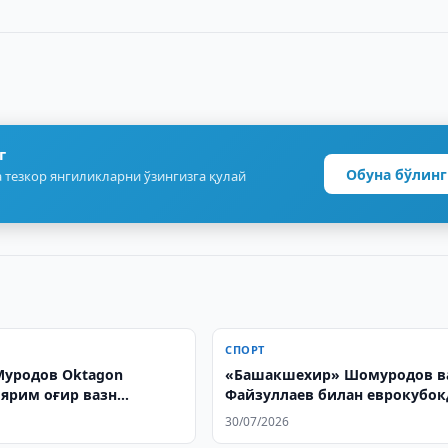
г
Обуна бўлинг
 тезкор янгиликларни ўзингизга қулай
СПОРТ
уродов Oktagon
«Башакшехир» Шомуродов в
 ярим оғир вазн
Файзуллаев билан еврокубок
и бўлди
чиқди
30/07/2026