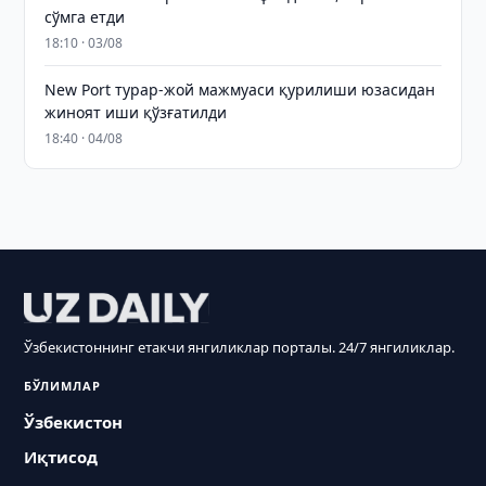
сўмга етди
18:10 · 03/08
New Port турар-жой мажмуаси қурилиши юзасидан
жиноят иши қўзғатилди
18:40 · 04/08
Ўзбекистоннинг етакчи янгиликлар порталы. 24/7 янгиликлар.
БЎЛИМЛАР
Ўзбекистон
Иқтисод