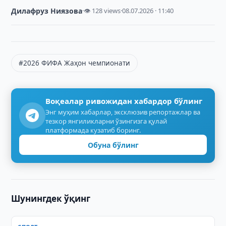
Дилафруз Ниязова
·
👁 128 views
·
08.07.2026 · 11:40
#2026 ФИФА Жаҳон чемпионати
Воқеалар ривожидан хабардор бўлинг
Энг муҳим хабарлар, эксклюзив репортажлар ва
тезкор янгиликларни ўзингизга қулай
платформада кузатиб боринг.
Обуна бўлинг
Шунингдек ўқинг