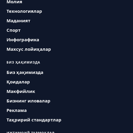
Молия
Технологиялар
Маданият
Спорт
Инфографика
Махсус лойиҳалар
БИЗ ҲАҚИМИЗДА
Биз ҳақимизда
Қоидалар
Макфийлик
Бизнинг иловалар
Реклама
Таҳририй стандартлар
ИЖТИМОИЙ ТАРМОҚЛАР