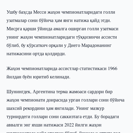
Ушбу баҳсда Месси жаҳон чемпионатларидаги голли
узатмалар сони бўйича ҳам янги натижа қайд этди.
Мисрга қарши ўйинда амалга оширган голли узатмаси
унинг жаҳон чемпионатларидаги тўққизинчи ассисти
бўлиб, бу кўрсаткич орқали у Диего Марадонанинг
натижасини ортда қолдирди.
Жаҳон чемпионатларида ассистлар статистикаси 1966
йилдан буён юритиб келинади.
Шунингдек, Аргентина терма жамоаси сардори бир
жаҳон чемпионати доирасида урган голлари сони бўйича
шахсий рекордини ҳам янгилади. Унинг мазкур
турнирдеги голлари сони саккизтага етди. Бу борадаги
аввалги энг яхши натижаси 2022 йилги жаҳон
чемпионатида қайд этилган бўлиб, ўшанда у еттита гол