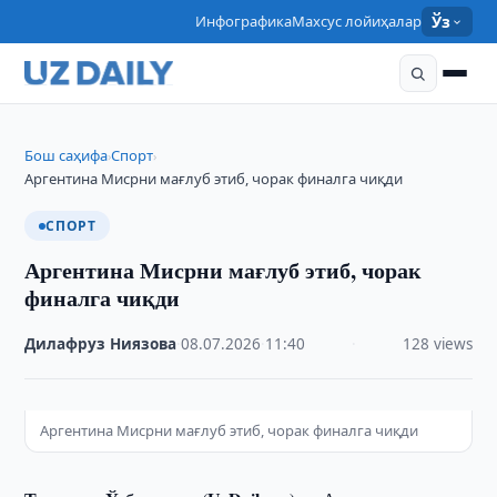
Инфографика
Махсус лойиҳалар
Ўз
Бош саҳифа
Спорт
›
›
Аргентина Мисрни мағлуб этиб, чорак финалга чиқди
СПОРТ
Аргентина Мисрни мағлуб этиб, чорак
финалга чиқди
Дилафруз Ниязова
·
08.07.2026
·
11:40
·
128 views
Аргентина Мисрни мағлуб этиб, чорак финалга чиқди