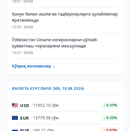
16:01 · 09/08
Қонун билан аҳоли ва тадбиркорларга қулайликлар
яратилмоқда
15:59 · 09/08
Ўзбекистон Сенати ногиронларни қўллаб-
қувватлаш чораларини маъқуллади
15:57 · 09/08
Кўпроқ янгиликлар →
ВАЛЮТА КУРСЛАРИ (МБ, 10.08.2026)
USD
11952.10 сўм
↑ 0.31%
EUR
13779.58 сўм
↑ 0.22%
RUB
145.21 сўм
↓ 0.67%