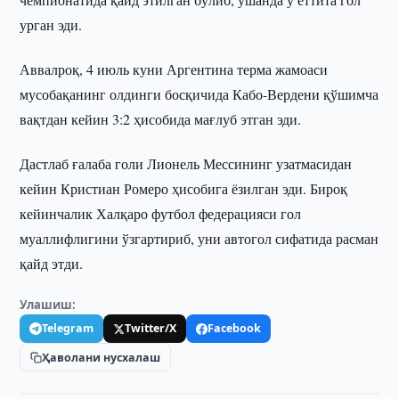
урган эди.
Аввалроқ, 4 июль куни Аргентина терма жамоаси
мусобақанинг олдинги босқичида Кабо-Вердени қўшимча
вақтдан кейин 3:2 ҳисобида мағлуб этган эди.
Дастлаб ғалаба голи Лионель Мессининг узатмасидан
кейин Кристиан Ромеро ҳисобига ёзилган эди. Бироқ
кейинчалик Халқаро футбол федерацияси гол
муаллифлигини ўзгартириб, уни автогол сифатида расман
қайд этди.
Улашиш:
Telegram
Twitter/X
Facebook
Ҳаволани нусхалаш