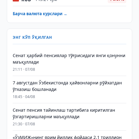
Барча валюта курслари →
ЭНГ КЎП ЎҚИЛГАН
Сенат ҳарбий пенсиялар тўғрисидаги янги қонунни
маъқуллади
21:11 · 07/08
7 августдан Ўзбекистонда ҳайвонларни рўйхатдан
ўтказиш бошланади
18:45 · 04/08
Сенат пенсия тайинлаш тартибига киритилган
ўзгартиришларни маъқуллади
21:30 · 07/08
«ЎзМИЖ»нинг ярим йиллик фойдаси 2,1 триллион