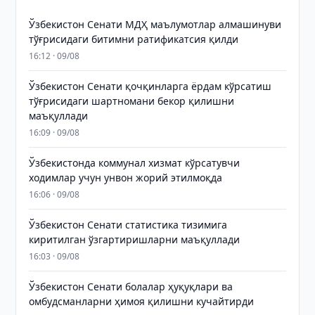
Ўзбекистон Сенати МДҲ маълумотлар алмашинуви
тўғрисидаги битимни ратификатсия қилди
16:12 · 09/08
Ўзбекистон Сенати қочқинларга ёрдам кўрсатиш
тўғрисидаги шартномани бекор қилишни
маъқуллади
16:09 · 09/08
Ўзбекистонда коммунал хизмат кўрсатувчи
ходимлар учун унвон жорий этилмоқда
16:06 · 09/08
Ўзбекистон Сенати статистика тизимига
киритилган ўзгартиришларни маъқуллади
16:03 · 09/08
Ўзбекистон Сенати болалар ҳуқуқлари ва
омбудсманларни ҳимоя қилишни кучайтирди