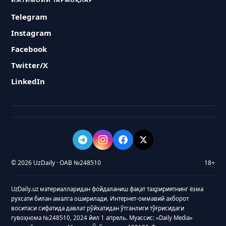
Telegram
Instagram
Facebook
Twitter/X
LinkedIn
© 2026 UzDaily · ОАВ №248510
18+
UzDaily.uz материалларидан фойдаланиш фақат таҳририятнинг ёзма
рухсати билан амалга оширилади. Интернет-оммавий ахборот
воситаси сифатида давлат рўйхатидан ўтганлиги тўғрисидаги
гувоҳнома №248510, 2024 йил 1 апрель. Муассис: «Daily Media»