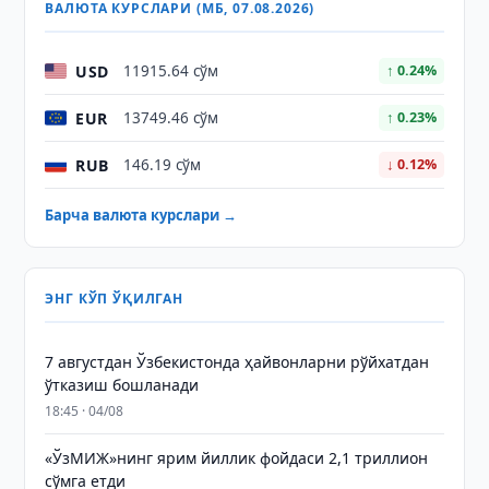
ВАЛЮТА КУРСЛАРИ (МБ, 07.08.2026)
USD
11915.64 сўм
↑ 0.24%
EUR
13749.46 сўм
↑ 0.23%
RUB
146.19 сўм
↓ 0.12%
Барча валюта курслари →
ЭНГ КЎП ЎҚИЛГАН
7 августдан Ўзбекистонда ҳайвонларни рўйхатдан
ўтказиш бошланади
18:45 · 04/08
«ЎзМИЖ»нинг ярим йиллик фойдаси 2,1 триллион
сўмга етди