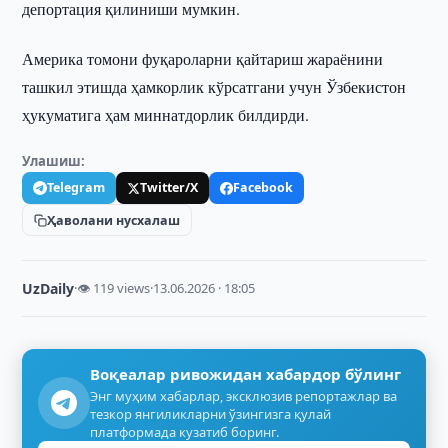
депортация қилиниши мумкин.
Америка томони фуқароларни қайтариш жараёнини
ташкил этишда ҳамкорлик кўрсатгани учун Ўзбекистон
ҳукуматига ҳам миннатдорлик билдирди.
Улашиш:
Telegram
Twitter/X
Facebook
Ҳаволани нусхалаш
UzDaily
·
👁 119 views
·
13.06.2026 · 18:05
Воқеалар ривожидан хабардор бўлинг
Энг муҳим хабарлар, эксклюзив репортажлар ва
тезкор янгиликларни ўзингизга қулай
платформада кузатиб боринг.