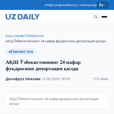
Инфографика
Махсус лойиҳалар
Ўз
Бош саҳифа
Ўзбекистон
›
›
АҚШ Ўзбекистоннинг 24 нафар фуқаросини депортация қилди
ЎЗБЕКИСТОН
АҚШ Ўзбекистоннинг 24 нафар
фуқаросини депортация қилди
Дилафруз Ниязова
·
13.06.2026
·
18:05
·
119 views
АҚШ Ўзбекистоннинг 24 нафар фуқаросини депортация
қилди