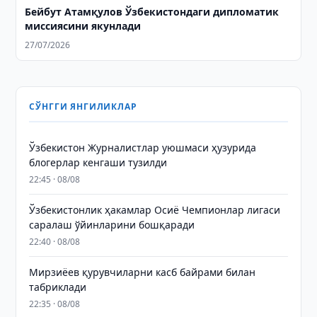
Бейбут Атамқулов Ўзбекистондаги дипломатик
миссиясини якунлади
27/07/2026
СЎНГГИ ЯНГИЛИКЛАР
Ўзбекистон Журналистлар уюшмаси ҳузурида
блогерлар кенгаши тузилди
22:45 · 08/08
Ўзбекистонлик ҳакамлар Осиё Чемпионлар лигаси
саралаш ўйинларини бошқаради
22:40 · 08/08
Мирзиёев қурувчиларни касб байрами билан
табриклади
22:35 · 08/08