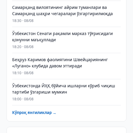
Самарқанд вилоятининг айрим туманлари ва
Самарқанд шаҳри чегаралари ўзгартирилмоқда
18:30 · 08/08
Ўзбекистон Сенати рақамли марказ тўғрисидаги
қонунни маъқуллади
18:20 · 08/08
Беҳруз Каримов фаолиятини Швейцариянинг
«Лугано» клубида давом эттиради
18:10 · 08/08
Ўзбекистонда ЙҲҚ бўйича ишларни кўриб чиқиш
тартиби ўзгариши мумкин
18:00 · 08/08
Кўпроқ янгиликлар →