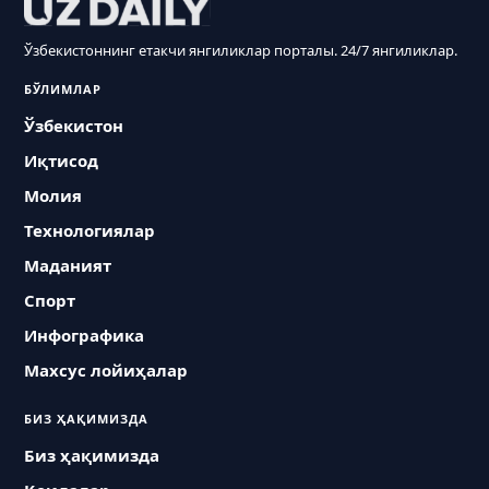
Ўзбекистоннинг етакчи янгиликлар порталы. 24/7 янгиликлар.
БЎЛИМЛАР
Ўзбекистон
Иқтисод
Молия
Технологиялар
Маданият
Спорт
Инфографика
Махсус лойиҳалар
БИЗ ҲАҚИМИЗДА
Биз ҳақимизда