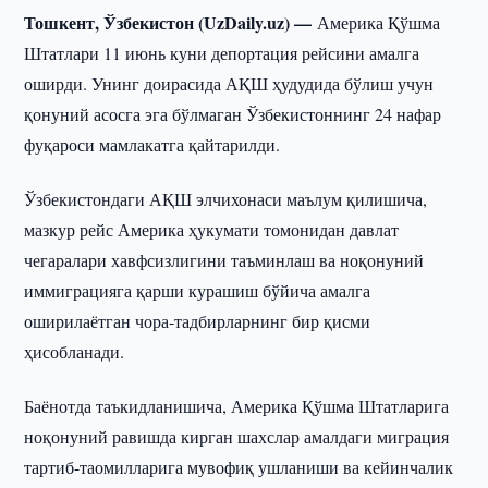
Тошкент, Ўзбекистон (UzDaily.uz) —
Америка Қўшма
Штатлари 11 июнь куни депортация рейсини амалга
оширди. Унинг доирасида АҚШ ҳудудида бўлиш учун
қонуний асосга эга бўлмаган Ўзбекистоннинг 24 нафар
фуқароси мамлакатга қайтарилди.
Ўзбекистондаги АҚШ элчихонаси маълум қилишича,
мазкур рейс Америка ҳукумати томонидан давлат
чегаралари хавфсизлигини таъминлаш ва ноқонуний
иммиграцияга қарши курашиш бўйича амалга
оширилаётган чора-тадбирларнинг бир қисми
ҳисобланади.
Баёнотда таъкидланишича, Америка Қўшма Штатларига
ноқонуний равишда кирган шахслар амалдаги миграция
тартиб-таомилларига мувофиқ ушланиши ва кейинчалик