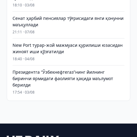
18:10 · 03/08
Сенат ҳарбий пенсиялар тўғрисидаги янги қонунни
маъқуллади
21:11 · 07/08
New Port турар-жой мажмуаси қурилиши юзасидан
жиноят иши қўзғатилди
18:40 · 04/08
Президентга “Ўзбекнефтегаз”нинг йилнинг
биринчи ярмидаги фаолияти ҳақида маълумот
берилди
17:54 · 03/08