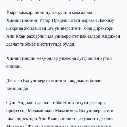
Ўзаро ҳамкорликни йўлга қўйиш мақсадида
Ҳиндистоннинг Уттар-Прадеш штати маркази Лакхнау
шаҳрида жойлашган Era университети бош директори
Али Кхан раҳбарлигида университет вакиллари Андижон
давлат тиббиёт институтида бўлди.
Ҳиндистонлик меҳмонлар ўзбекона лутф билан кутиб
олинди.
Дастлаб Era университетининг тақдимоти билан
танишилди.
Сўнг Андижон давлат тиббиёт институти ректори,
профессор Мадаминжон Мадазимов, Era университети
бош директори Али Кхан, тиббиёт факультети декани
Муҳаммад Фариди иштирокида икки олий ўқув юрти