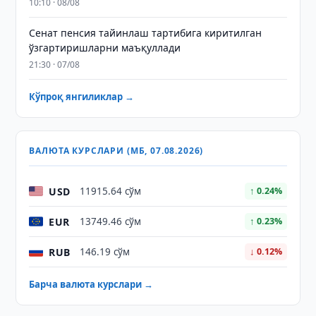
10:10 · 08/08
Сенат пенсия тайинлаш тартибига киритилган
ўзгартиришларни маъқуллади
21:30 · 07/08
Кўпроқ янгиликлар →
ВАЛЮТА КУРСЛАРИ (МБ, 07.08.2026)
USD
11915.64 сўм
↑ 0.24%
EUR
13749.46 сўм
↑ 0.23%
RUB
146.19 сўм
↓ 0.12%
Барча валюта курслари →