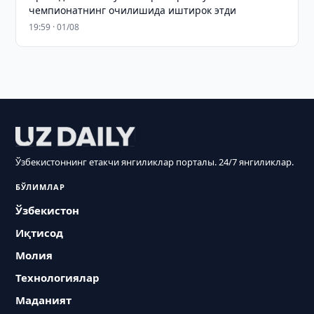
чемпионатнинг очилишида иштирок этди
19:59 · 01/08
Ўзбекистоннинг етакчи янгиликлар порталы. 24/7 янгиликлар.
БЎЛИМЛАР
Ўзбекистон
Иқтисод
Молия
Технологиялар
Маданият