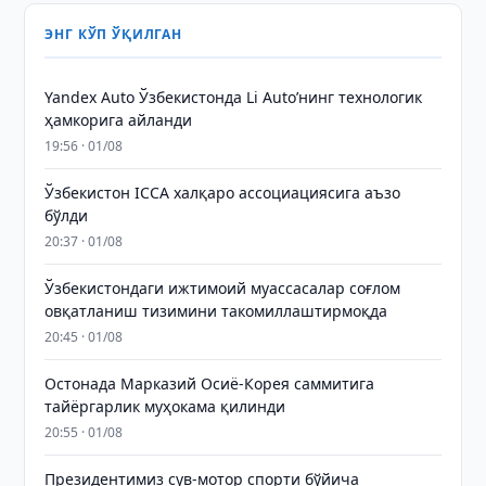
ЭНГ КЎП ЎҚИЛГАН
Yandex Auto Ўзбекистонда Li Auto’нинг технологик
ҳамкорига айланди
19:56 · 01/08
Ўзбекистон ICCA халқаро ассоциациясига аъзо
бўлди
20:37 · 01/08
Ўзбекистондаги ижтимоий муассасалар соғлом
овқатланиш тизимини такомиллаштирмоқда
20:45 · 01/08
Остонада Марказий Осиё-Корея саммитига
тайёргарлик муҳокама қилинди
20:55 · 01/08
Президентимиз сув-мотор спорти бўйича