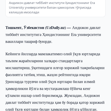
Андижон давлат тиббиёт институти Ҳиндистоннинг Era
University университети билан ҳамкорлик тўғрисида
келишув имзолади
Тошкент, Ўзбекистон (UzDaily.uz) —
Андижон давлат
тиббиёт институтига Ҳиндистоннинг Era университети
вакиллари ташриф буюрди.
Кейинги йилларда мамлакатимиз олий ўқув юртларида
таълим жараёнларини халқаро стандартларга
мослаштириш, ўқитишдаги илғор хорижий тажрибаларни
фаолиятга татбиқ этиш, жаҳон рейтингида юқори
ўринларда турувчи олий ўқув юртлари билан илмий
ҳамкорликни йўлга ва мустаҳкамлаш бўйича кенг
кўламли ишлар олиб борилмоқда. Жумладан, Андижон
давлат тиббиёт институтида ҳам бу борада қатор хорижий
олий ўқув юртлари билан ҳамкорлик йўлга қўйилган.