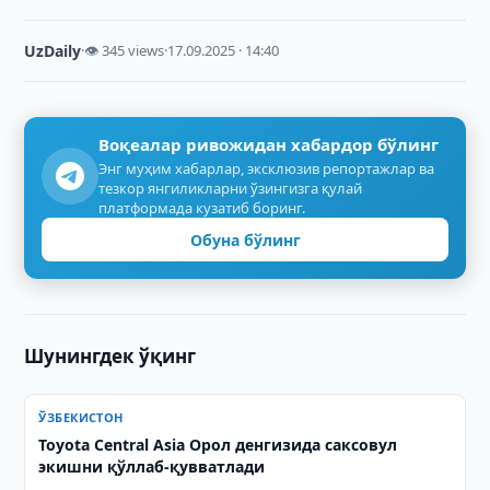
UzDaily
·
👁 345 views
·
17.09.2025 · 14:40
Воқеалар ривожидан хабардор бўлинг
Энг муҳим хабарлар, эксклюзив репортажлар ва
тезкор янгиликларни ўзингизга қулай
платформада кузатиб боринг.
Обуна бўлинг
Шунингдек ўқинг
ЎЗБЕКИСТОН
Toyota Central Asia Орол денгизида саксовул
экишни қўллаб-қувватлади