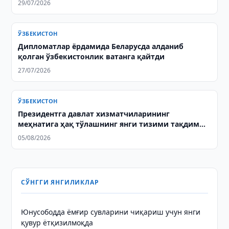
29/07/2026
ЎЗБЕКИСТОН
Дипломатлар ёрдамида Беларусда алданиб
қолган ўзбекистонлик ватанга қайтди
27/07/2026
ЎЗБЕКИСТОН
Президентга давлат хизматчиларининг
меҳнатига ҳақ тўлашнинг янги тизими тақдим
этилди
05/08/2026
СЎНГГИ ЯНГИЛИКЛАР
Юнусободда ёмғир сувларини чиқариш учун янги
қувур ётқизилмоқда