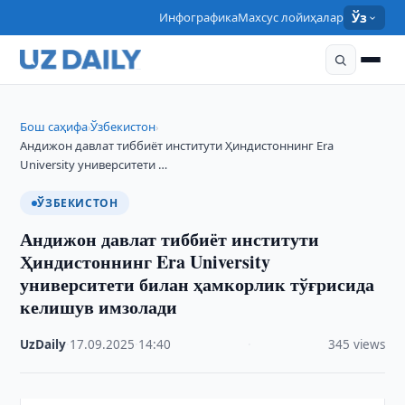
Инфографика
Махсус лойиҳалар
Ўз
Бош саҳифа
Ўзбекистон
›
›
Андижон давлат тиббиёт институти Ҳиндистоннинг Era
University университети …
ЎЗБЕКИСТОН
Андижон давлат тиббиёт институти
Ҳиндистоннинг Era University
университети билан ҳамкорлик тўғрисида
келишув имзолади
UzDaily
·
17.09.2025
·
14:40
·
345 views