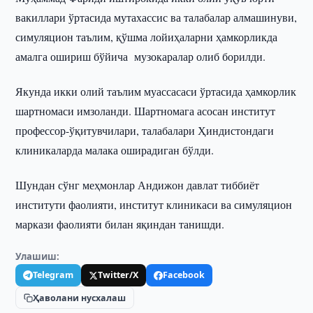
вакиллари ўртасида мутахассис ва талабалар алмашинуви,
симуляцион таълим, қўшма лойиҳаларни ҳамкорликда
амалга ошириш бўйича музокаралар олиб борилди.
Якунда икки олий таълим муассасаси ўртасида ҳамкорлик
шартномаси имзоланди. Шартномага асосан институт
профессор-ўқитувчилари, талабалари Ҳиндистондаги
клиникаларда малака оширадиган бўлди.
Шундан сўнг меҳмонлар Андижон давлат тиббиёт
институти фаолияти, институт клиникаси ва симуляцион
маркази фаолияти билан яқиндан танишди.
Улашиш:
Telegram
Twitter/X
Facebook
Ҳаволани нусхалаш