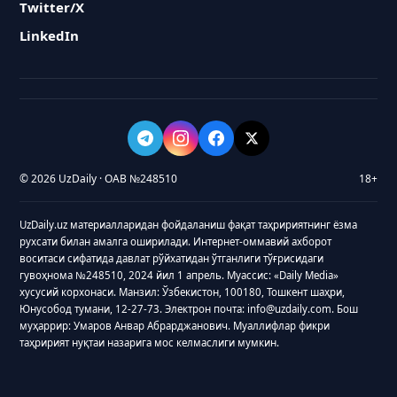
Twitter/X
LinkedIn
© 2026 UzDaily · ОАВ №248510
18+
UzDaily.uz материалларидан фойдаланиш фақат таҳририятнинг ёзма
рухсати билан амалга оширилади. Интернет-оммавий ахборот
воситаси сифатида давлат рўйхатидан ўтганлиги тўғрисидаги
гувоҳнома №248510, 2024 йил 1 апрель. Муассис: «Daily Media»
хусусий корхонаси. Манзил: Ўзбекистон, 100180, Тошкент шаҳри,
Юнусобод тумани, 12-27-73. Электрон почта: info@uzdaily.com. Бош
муҳаррир: Умаров Анвар Абрарджанович. Муаллифлар фикри
таҳририят нуқтаи назарига мос келмаслиги мумкин.