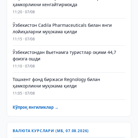
ҳамкорликни кенгайтирмоқда
11:20 · 07/08
Ўзбекистон Cadila Pharmaceuticals билан янги
лойиҳаларни муҳокама қилди
11:15 · 07/08
Ўзбекистондан Вьетнамга туристлар оқими 44,7
фоизга ошди
11:10 · 07/08
Тошкент фонд биржаси Regnology билан
ҳамкорликни муҳокама қилди
11:05 · 07/08
Кўпроқ янгиликлар →
ВАЛЮТА КУРСЛАРИ (МБ, 07.08.2026)