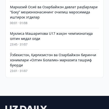
Марказий Осиё ва Озарбайжон давлат раҳбарлари
“Боку” меҳмонхонасининг очилиш маросимида
иштирок этдилар
00:01 · 01/08
Мухлиса Машарипова U17 жаҳон чемпионатида
олтин медал олди
23:45 · 31/07
Ўзбекистон, Қирғизистон ва Озарбайжон биринчи
хонимлари «Олтин Болалик» марказига ташриф
буюрди
23:01 · 31/07