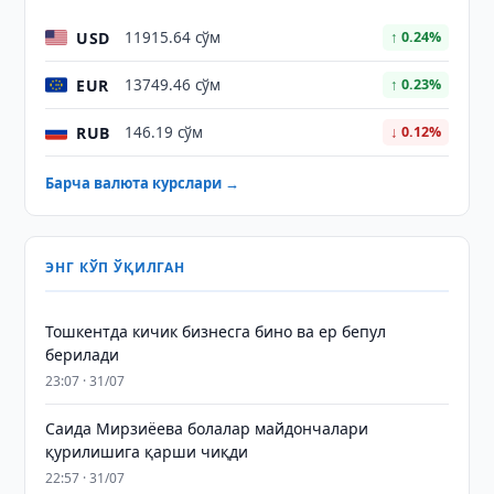
USD
11915.64 сўм
↑ 0.24%
EUR
13749.46 сўм
↑ 0.23%
RUB
146.19 сўм
↓ 0.12%
Барча валюта курслари →
ЭНГ КЎП ЎҚИЛГАН
Тошкентда кичик бизнесга бино ва ер бепул
берилади
23:07 · 31/07
Саида Мирзиёева болалар майдончалари
қурилишига қарши чиқди
22:57 · 31/07