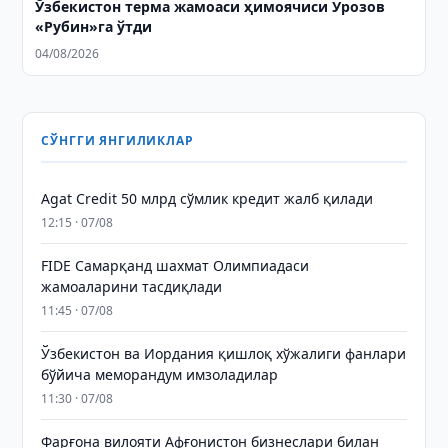
Ўзбекистон терма жамоаси ҳимоячиси Урозов
«Рубин»га ўтди
04/08/2026
СЎНГГИ ЯНГИЛИКЛАР
Agat Credit 50 млрд сўмлик кредит жалб қилади
12:15 · 07/08
FIDE Самарқанд шахмат Олимпиадаси
жамоаларини тасдиқлади
11:45 · 07/08
Ўзбекистон ва Иордания қишлоқ хўжалиги фанлари
бўйича меморандум имзоладилар
11:30 · 07/08
Фарғона вилояти Афғонистон бизнеслари билан