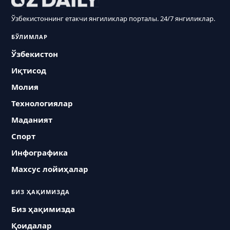
Ўзбекистоннинг етакчи янгиликлар порталы. 24/7 янгиликлар.
БЎЛИМЛАР
Ўзбекистон
Иқтисод
Молия
Технологиялар
Маданият
Спорт
Инфографика
Махсус лойиҳалар
БИЗ ҲАҚИМИЗДА
Биз ҳақимизда
Қоидалар