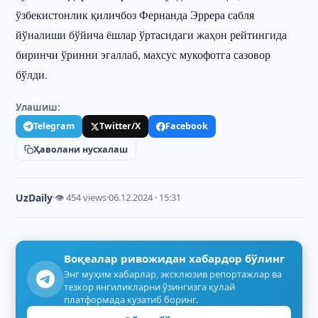
ўзбекистонлик қиличбоз Фернанда Эррера сабля
йўналиши бўйича ёшлар ўртасидаги жаҳон рейтингида
биринчи ўринни эгаллаб, махсус мукофотга сазовор
бўлди.
Улашиш:
Telegram
Twitter/X
Facebook
Ҳаволани нусхалаш
UzDaily
·
👁 454 views
·
06.12.2024 · 15:31
Воқеалар ривожидан хабардор бўлинг
Энг муҳим хабарлар, эксклюзив репортажлар ва
тезкор янгиликларни ўзингизга қулай
платформада кузатиб боринг.