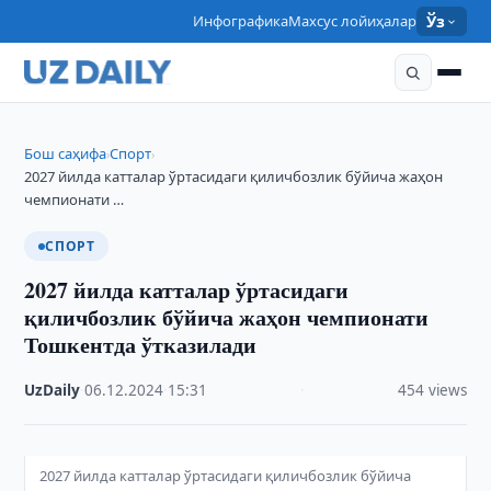
Инфографика
Махсус лойиҳалар
Ўз
Бош саҳифа
Спорт
›
›
2027 йилда катталар ўртасидаги қиличбозлик бўйича жаҳон
чемпионати …
СПОРТ
2027 йилда катталар ўртасидаги
қиличбозлик бўйича жаҳон чемпионати
Тошкентда ўтказилади
UzDaily
·
06.12.2024
·
15:31
·
454 views
2027 йилда катталар ўртасидаги қиличбозлик бўйича