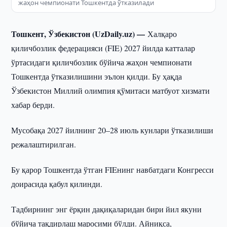
жаҳон чемпионати Тошкентда ўтказилади
Тошкент, Ўзбекистон (UzDaily.uz) —
Халқаро
қиличбозлик федерацияси (FIE) 2027 йилда катталар
ўртасидаги қиличбозлик бўйича жаҳон чемпионати
Тошкентда ўтказилишини эълон қилди. Бу ҳақда
Ўзбекистон Миллий олимпия қўмитаси матбуот хизмати
хабар берди.
Мусобақа 2027 йилнинг 20–28 июль кунлари ўтказилиши
режалаштирилган.
Бу қарор Тошкентда ўтган FIEнинг навбатдаги Конгресси
доирасида қабул қилинди.
Тадбирнинг энг ёрқин дақиқаларидан бири йил якуни
бўйича тақдирлаш маросими бўлди. Айниқса,