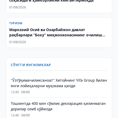
соҳасидаги ҳамкорликни кенгайтирмоқда
01/08/2026
ТУРИЗМ
Марказий Осиё ва Озарбайжон давлат
раҳбарлари “Боку” меҳмонхонасининг очилиш
маросимида иштирок этдилар
01/08/2026
СЎНГГИ ЯНГИЛИКЛАР
"Ўзтўқимачиликсаноат" Хитойнинг Yifa Group билан
янги лойиҳаларни муҳокама қилди
12:45 · 08/08
Тошкентда 400 млн сўмлик декларация қилинмаган
дорилар олиб қўйилди
12:40 · 08/08