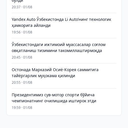
бўлди
20:37 · 01/08
Yandex Auto Ўзбекистонда Li Auto’нинг технологик
ҳамкорига айланди
19:56 · 01/08
Ўзбекистондаги ижтимоий муассасалар соғлом
овқатланиш тизимини такомиллаштирмоқда
20:45 · 01/08
Остонада Марказий Осиё-Корея саммитига
тайёргарлик муҳокама қилинди
20:55 · 01/08
Президентимиз сув-мотор спорти бўйича
чемпионатнинг очилишида иштирок этди
19:59 · 01/08