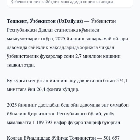
ўзбекистонлик сайёҳлик мақсадида хорижга чиқди
Тошкент, Ўзбекистон (UzDaily.uz) —
Ўзбекистон
Республикаси Давлат статистика қўмитаси
маълумотларига кўра, 2025 йилнинг январь–май ойлари
давомида сайёҳлик мақсадларида хорижга чиққан
ўзбекистонлик фуқаролар сони 2,7 миллион кишини
ташкил этди.
Бу кўрсаткич ўтган йилнинг шу даврига нисбатан 574,1
мингтага ёки 26,4 фоизга кўпдир.
2025 йилнинг дастлабки беш ойи давомида энг оммабоп
йўналиш Қирғизистон Республикаси бўлиб, ушбу
мамлакатга 1 189 793 нафар фуқаро ташриф буюрган.
Қолган йўналишлар бўйича: Тожикистон — 501 657