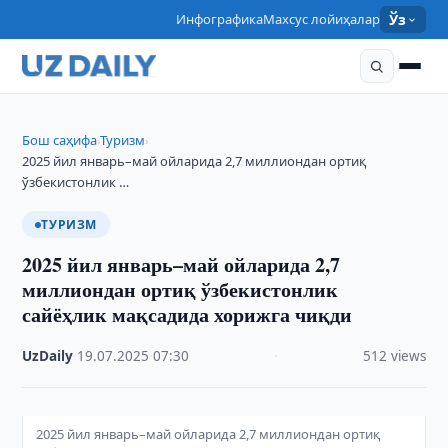
Инфографика
Махсус лойиҳалар
Ўз
Бош саҳифа
Туризм
›
›
2025 йил январь–май ойларида 2,7 миллиондан ортиқ
ўзбекистонлик …
ТУРИЗМ
2025 йил январь–май ойларида 2,7
миллиондан ортиқ ўзбекистонлик
сайёҳлик мақсадида хорижга чиқди
UzDaily
·
19.07.2025
·
07:30
·
512 views
2025 йил январь–май ойларида 2,7 миллиондан ортиқ