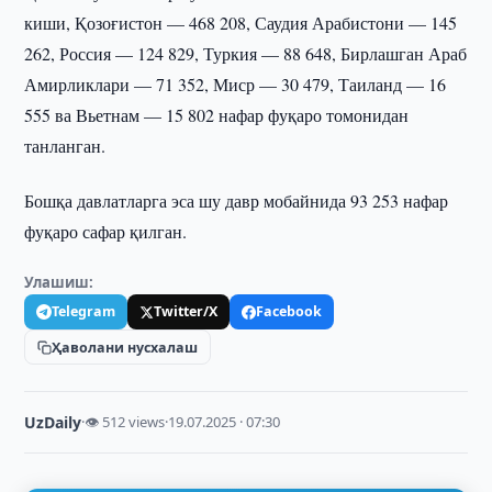
киши, Қозоғистон — 468 208, Саудия Арабистони — 145
262, Россия — 124 829, Туркия — 88 648, Бирлашган Араб
Амирликлари — 71 352, Миср — 30 479, Таиланд — 16
555 ва Вьетнам — 15 802 нафар фуқаро томонидан
танланган.
Бошқа давлатларга эса шу давр мобайнида 93 253 нафар
фуқаро сафар қилган.
Улашиш:
Telegram
Twitter/X
Facebook
Ҳаволани нусхалаш
UzDaily
·
👁 512 views
·
19.07.2025 · 07:30