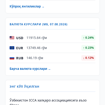
Кўпроқ янгиликлар →
ВАЛЮТА КУРСЛАРИ (МБ, 07.08.2026)
USD
11915.64 сўм
↑ 0.24%
EUR
13749.46 сўм
↑ 0.23%
RUB
146.19 сўм
↓ 0.12%
Барча валюта курслари →
ЭНГ КЎП ЎҚИЛГАН
Ўзбекистон ICCA халқаро ассоциациясига аъзо