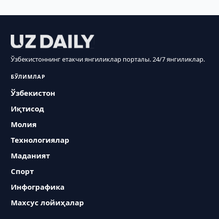
Ўзбекистоннинг етакчи янгиликлар порталы. 24/7 янгиликлар.
БЎЛИМЛАР
Ўзбекистон
Иқтисод
Молия
Технологиялар
Маданият
Спорт
Инфографика
Махсус лойиҳалар