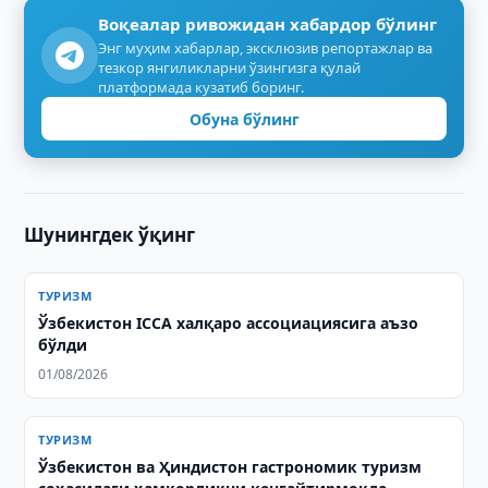
Воқеалар ривожидан хабардор бўлинг
Энг муҳим хабарлар, эксклюзив репортажлар ва
тезкор янгиликларни ўзингизга қулай
платформада кузатиб боринг.
Обуна бўлинг
Шунингдек ўқинг
ТУРИЗМ
Ўзбекистон ICCA халқаро ассоциациясига аъзо
бўлди
01/08/2026
ТУРИЗМ
Ўзбекистон ва Ҳиндистон гастрономик туризм