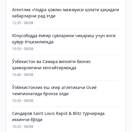
Агентлик «Чодра ҳовли» мажмуаси ҳолати ҳақидаги
хабарларни рад этди
12:35 · 08/08
Юнусободда ёмғир сувларини чиқариш учун янги
қувур ётқизилмоқда
10:50 · 08/08
Ўзбекистон ва Самара вилояти бизнес
ҳамкорлигини кенгайтирмоқда
10:40 · 08/08
Ўзбекистонлик ёш оғир атлетикачи Осиё
чемпионатида бронза олди
10:30 · 08/08
Синдаров Saint Louis Rapid & Blitz турнирида
иккинчи бўлди
10:25 · 08/08