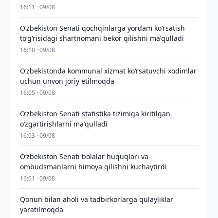
16:11 · 09/08
Oʻzbekiston Senati qochqinlarga yordam koʻrsatish
toʻgʻrisidagi shartnomani bekor qilishni maʼqulladi
16:10 · 09/08
Oʻzbekistonda kommunal xizmat koʻrsatuvchi xodimlar
uchun unvon joriy etilmoqda
16:05 · 09/08
Oʻzbekiston Senati statistika tizimiga kiritilgan
oʻzgartirishlarni maʼqulladi
16:03 · 09/08
Oʻzbekiston Senati bolalar huquqlari va
ombudsmanlarni himoya qilishni kuchaytirdi
16:01 · 09/08
Qonun bilan aholi va tadbirkorlarga qulayliklar
yaratilmoqda