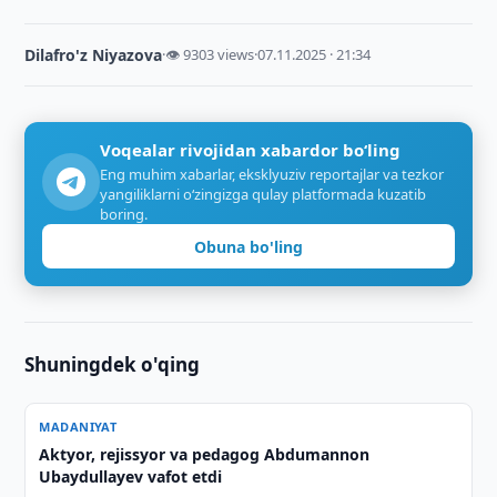
Dilafro'z Niyazova
·
👁 9303 views
·
07.11.2025 · 21:34
Voqealar rivojidan xabardor bo‘ling
Eng muhim xabarlar, eksklyuziv reportajlar va tezkor
yangiliklarni o‘zingizga qulay platformada kuzatib
boring.
Obuna bo'ling
Shuningdek o'qing
MADANIYAT
Aktyor, rejissyor va pedagog Abdumannon
Ubaydullayev vafot etdi