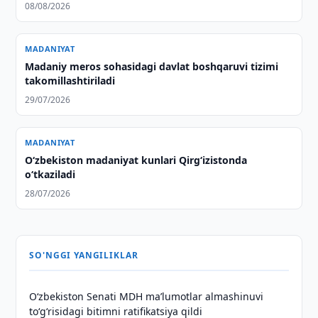
08/08/2026
MADANIYAT
Madaniy meros sohasidagi davlat boshqaruvi tizimi
takomillashtiriladi
29/07/2026
MADANIYAT
O‘zbekiston madaniyat kunlari Qirg‘izistonda
o‘tkaziladi
28/07/2026
SO'NGGI YANGILIKLAR
Oʻzbekiston Senati MDH maʼlumotlar almashinuvi
toʻgʻrisidagi bitimni ratifikatsiya qildi