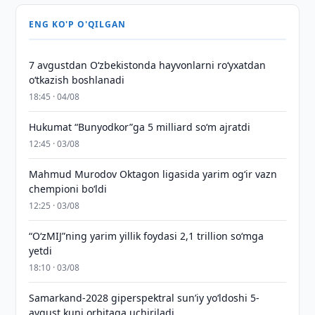
ENG KO'P O'QILGAN
7 avgustdan O‘zbekistonda hayvonlarni ro‘yxatdan
o‘tkazish boshlanadi
18:45 · 04/08
Hukumat “Bunyodkor”ga 5 milliard so‘m ajratdi
12:45 · 03/08
Mahmud Murodov Oktagon ligasida yarim og‘ir vazn
chempioni bo‘ldi
12:25 · 03/08
“O‘zMIJ”ning yarim yillik foydasi 2,1 trillion so‘mga
yetdi
18:10 · 03/08
Samarkand-2028 giperspektral sun’iy yo‘ldoshi 5-
avgust kuni orbitaga uchiriladi