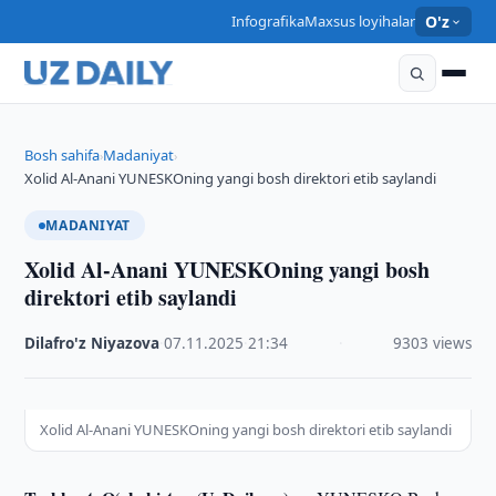
Infografika
Maxsus loyihalar
O'z
Bosh sahifa
Madaniyat
›
›
Xolid Al-Anani YUNESKOning yangi bosh direktori etib saylandi
MADANIYAT
Xolid Al-Anani YUNESKOning yangi bosh
direktori etib saylandi
Dilafro'z Niyazova
·
07.11.2025
·
21:34
·
9303 views
Xolid Al-Anani YUNESKOning yangi bosh direktori etib saylandi