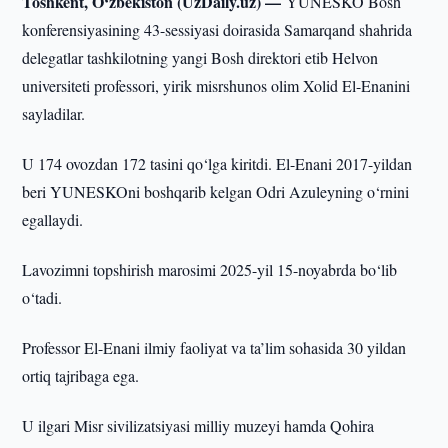
Toshkent, O‘zbekiston (UzDaily.uz) —
YUNESKO Bosh
konferensiyasining 43-sessiyasi doirasida Samarqand shahrida
delegatlar tashkilotning yangi Bosh direktori etib Helvon
universiteti professori, yirik misrshunos olim Xolid El-Enanini
sayladilar.
U 174 ovozdan 172 tasini qo‘lga kiritdi. El-Enani 2017-yildan
beri YUNESKOni boshqarib kelgan Odri Azuleyning o‘rnini
egallaydi.
Lavozimni topshirish marosimi 2025-yil 15-noyabrda bo‘lib
o‘tadi.
Professor El-Enani ilmiy faoliyat va ta’lim sohasida 30 yildan
ortiq tajribaga ega.
U ilgari Misr sivilizatsiyasi milliy muzeyi hamda Qohira