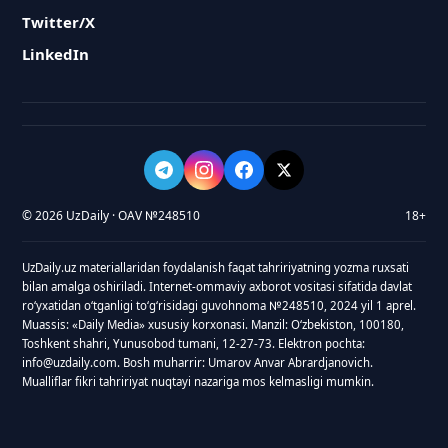
Twitter/X
LinkedIn
© 2026 UzDaily · OAV №248510
18+
UzDaily.uz materiallaridan foydalanish faqat tahririyatning yozma ruxsati
bilan amalga oshiriladi. Internet-ommaviy axborot vositasi sifatida davlat
roʻyxatidan oʻtganligi toʻgʻrisidagi guvohnoma №248510, 2024 yil 1 aprel.
Muassis: «Daily Media» xususiy korxonasi. Manzil: Oʻzbekiston, 100180,
Toshkent shahri, Yunusobod tumani, 12-27-73. Elektron pochta:
info@uzdaily.com. Bosh muharrir: Umarov Anvar Abrardjanovich.
Mualliflar fikri tahririyat nuqtayi nazariga mos kelmasligi mumkin.