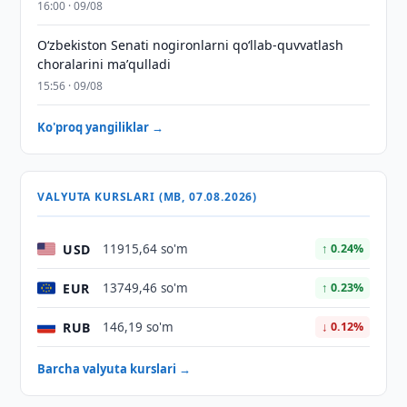
16:00 · 09/08
Oʻzbekiston Senati nogironlarni qoʻllab-quvvatlash
choralarini maʼqulladi
15:56 · 09/08
Ko'proq yangiliklar →
VALYUTA KURSLARI (MB, 07.08.2026)
USD
11915,64 so'm
↑ 0.24%
EUR
13749,46 so'm
↑ 0.23%
RUB
146,19 so'm
↓ 0.12%
Barcha valyuta kurslari →