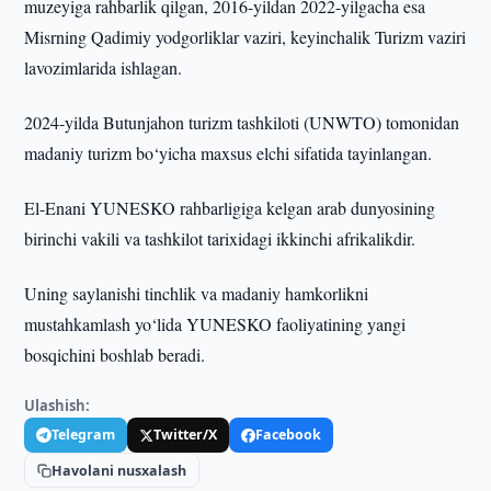
muzeyiga rahbarlik qilgan, 2016-yildan 2022-yilgacha esa
Misrning Qadimiy yodgorliklar vaziri, keyinchalik Turizm vaziri
lavozimlarida ishlagan.
2024-yilda Butunjahon turizm tashkiloti (UNWTO) tomonidan
madaniy turizm bo‘yicha maxsus elchi sifatida tayinlangan.
El-Enani YUNESKO rahbarligiga kelgan arab dunyosining
birinchi vakili va tashkilot tarixidagi ikkinchi afrikalikdir.
Uning saylanishi tinchlik va madaniy hamkorlikni
mustahkamlash yo‘lida YUNESKO faoliyatining yangi
bosqichini boshlab beradi.
Ulashish:
Telegram
Twitter/X
Facebook
Havolani nusxalash