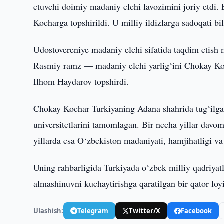
etuvchi doimiy madaniy elchi lavozimini joriy etdi. 
Kocharga topshirildi. U milliy ildizlarga sadoqati bil
Udostovereniye madaniy elchi sifatida taqdim etish 
Rasmiy ramz — madaniy elchi yarlig‘ini Chokay Ko
Ilhom Haydarov topshirdi.
Chokay Kochar Turkiyaning Adana shahrida tug‘ilga
universitetlarini tamomlagan. Bir necha yillar davom
yillarda esa O‘zbekiston madaniyati, hamjihatligi va
Uning rahbarligida Turkiyada o‘zbek milliy qadriyat
almashinuvni kuchaytirishga qaratilgan bir qator lo
Ulashish:
Telegram
Twitter/X
Facebook