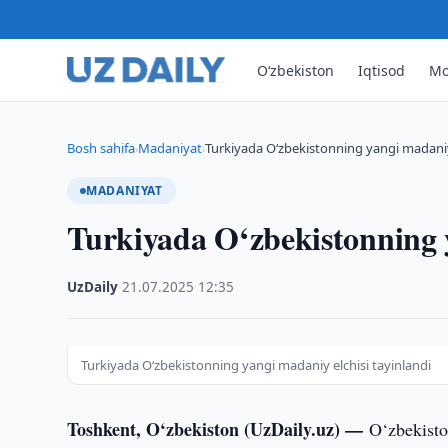
O‘zbekiston
Iqtisod
Mo
Bosh sahifa
Madaniyat
Turkiyada O‘zbekistonning yangi madaniy 
›
›
MADANIYAT
Turkiyada O‘zbekistonning y
UzDaily
·
21.07.2025
·
12:35
Turkiyada O‘zbekistonning yangi madaniy elchisi tayinlandi
Toshkent, O‘zbekiston (UzDaily.uz) —
O‘zbekisto