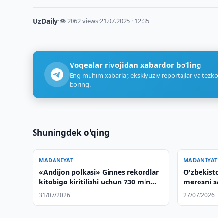
UzDaily
·
👁 2062 views
·
21.07.2025 · 12:35
Voqealar rivojidan xabardor bo‘ling
Eng muhim xabarlar, eksklyuziv reportajlar va tezko
boring.
Shuningdek o'qing
MADANIYAT
MADANIYAT
«Andijon polkasi» Ginnes rekordlar
O'zbekis
kitobiga kiritilishi uchun 730 mln
merosni sa
so‘m ajratildi
muhokama 
31/07/2026
27/07/2026