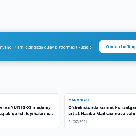
Obuna bo'ling
r yangiliklarni o‘zingizga qulay platformada kuzatib
MADANIYAT
ton va YUNESKO madaniy
O‘zbekistonda xizmat ko‘rsatga
qlab qolish loyihalarini
artist Nasiba Madraximova vafo
qilishdi
etdi
24/07/2026