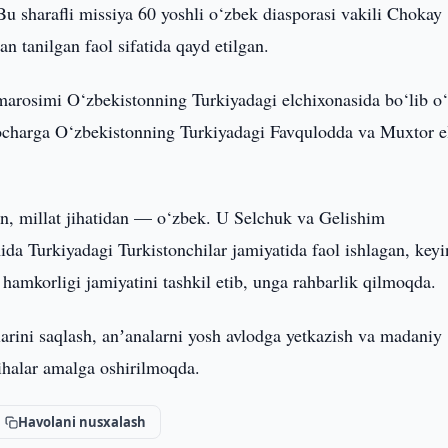
Bu sharafli missiya 60 yoshli o‘zbek diasporasi vakili Chokay
an tanilgan faol sifatida qayd etilgan.
marosimi O‘zbekistonning Turkiyadagi elchixonasida bo‘lib o‘
charga O‘zbekistonning Turkiyadagi Favqulodda va Muxtor el
n, millat jihatidan — o‘zbek. U Selchuk va Gelishim
ida Turkiyadagi Turkistonchilar jamiyatida faol ishlagan, keyi
 hamkorligi jamiyatini tashkil etib, unga rahbarlik qilmoqda.
larini saqlash, anʼanalarni yosh avlodga yetkazish va madaniy
yihalar amalga oshirilmoqda.
Havolani nusxalash