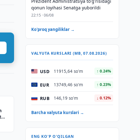
Prezident Administratsiya to'g'risidagi
qonun loyihasi Senatga yuborildi
22:15 · 06/08
Ko'proq yangiliklar →
VALYUTA KURSLARI (MB, 07.08.2026)
USD
11915,64 so'm
↑ 0.24%
EUR
13749,46 so'm
↑ 0.23%
RUB
146,19 so'm
↓ 0.12%
n
Barcha valyuta kurslari →
t
ENG KO'P O'QILGAN