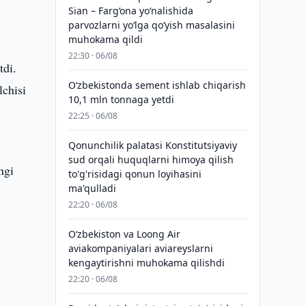
Sian – Farg‘ona yo‘nalishida
parvozlarni yo‘lga qo‘yish masalasini
muhokama qildi
22:30 · 06/08
tdi.
O‘zbekistonda sement ishlab chiqarish
chisi
10,1 mln tonnaga yetdi
22:25 · 06/08
Qonunchilik palatasi Konstitutsiyaviy
sud orqali huquqlarni himoya qilish
ngi
to'g'risidagi qonun loyihasini
ma'qulladi
22:20 · 06/08
Oʻzbekiston va Loong Air
aviakompaniyalari aviareyslarni
kengaytirishni muhokama qilishdi
22:20 · 06/08