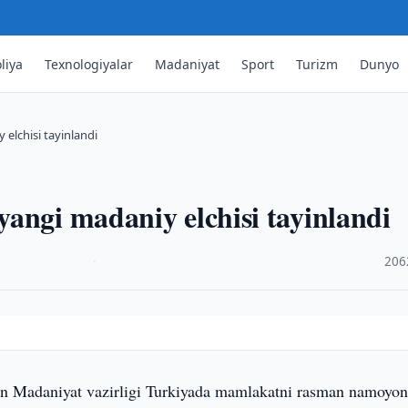
liya
Texnologiyalar
Madaniyat
Sport
Turizm
Dunyo
elchisi tayinlandi
angi madaniy elchisi tayinlandi
·
206
n Madaniyat vazirligi Turkiyada mamlakatni rasman namoyo