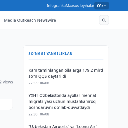
Infografika
Maxsus loyihalar
O'z
Media OutReach Newswire
SO'NGGI YANGILIKLAR
Kam taʼminlangan oilalarga 179,2 mlrd
so‘m QQS qaytarildi
2 views
22:35 · 06/08
YXHT O‘zbekistonda ayollar mehnat
migratsiyasi uchun mustahkamroq
boshqaruvni qo‘llab-quvvatlaydi
22:30 · 06/08
n
“Uzbekistan Airports” va “Loong Air”