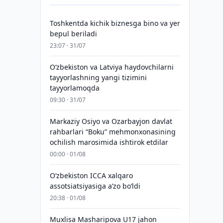
Toshkentda kichik biznesga bino va yer
bepul beriladi
23:07 · 31/07
Oʻzbekiston va Latviya haydovchilarni
tayyorlashning yangi tizimini
tayyorlamoqda
09:30 · 31/07
Markaziy Osiyo va Ozarbayjon davlat
rahbarlari “Boku” mehmonxonasining
ochilish marosimida ishtirok etdilar
00:00 · 01/08
O‘zbekiston ICCA xalqaro
assotsiatsiyasiga aʼzo bo‘ldi
20:38 · 01/08
Muxlisa Masharipova U17 jahon