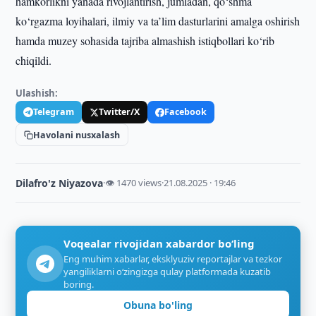
hamkorlikni yanada rivojlantirish, jumladan, qo‘shma
ko‘rgazma loyihalari, ilmiy va ta’lim dasturlarini amalga oshirish
hamda muzey sohasida tajriba almashish istiqbollari ko‘rib
chiqildi.
Ulashish:
Telegram
Twitter/X
Facebook
Havolani nusxalash
Dilafro'z Niyazova
·
👁 1470 views
·
21.08.2025 · 19:46
Voqealar rivojidan xabardor bo‘ling
Eng muhim xabarlar, eksklyuziv reportajlar va tezkor
yangiliklarni o‘zingizga qulay platformada kuzatib
boring.
Obuna bo'ling