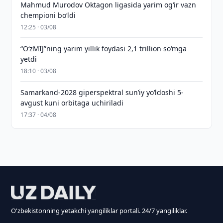
Mahmud Murodov Oktagon ligasida yarim og‘ir vazn
chempioni bo‘ldi
12:25 · 03/08
“O‘zMIJ”ning yarim yillik foydasi 2,1 trillion so‘mga
yetdi
18:10 · 03/08
Samarkand-2028 giperspektral sun’iy yo‘ldoshi 5-
avgust kuni orbitaga uchiriladi
17:37 · 04/08
O'zbekistonning yetakchi yangiliklar portali. 24/7 yangiliklar.