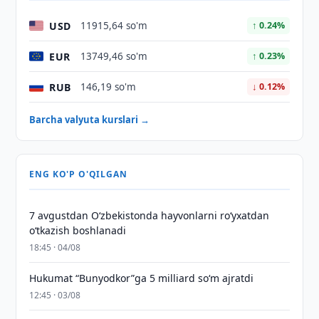
USD
11915,64 so'm
↑ 0.24%
EUR
13749,46 so'm
↑ 0.23%
RUB
146,19 so'm
↓ 0.12%
Barcha valyuta kurslari →
ENG KO'P O'QILGAN
7 avgustdan O‘zbekistonda hayvonlarni ro‘yxatdan
o‘tkazish boshlanadi
18:45 · 04/08
Hukumat “Bunyodkor”ga 5 milliard so‘m ajratdi
12:45 · 03/08