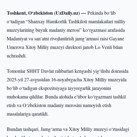
Toshkent, O‘zbekiston (UzDaily.uz) —
Pekinda bo‘lib
o‘tadigan “Shanxay Hamkorlik Tashkiloti mamlakatlari milliy
muzeylarining buyuk madaniy merosi” ko‘rgazmasi arafasida
Madaniyat va san’atni rivojlantirish jamg‘armasi raisi Gayane
Umerova Xitoy Milliy muzeyi direktori janob Lo Venli bilan
uchrashdi.
Tomonlar SHHT Davlat rahbarlari kengashi yig‘ilishi doirasida
2025-yil 27-avgustdan 16-noyabrgacha Xitoy Milliy muzeyida
bo‘lib o‘tadigan ekspozitsiyaga tayyorgarlik jarayonini
muhokama qildilar. Bunda alohida e’tibor ko‘rgazmani tashkil
etish va O‘zbekiston madaniy merosini namoyish etish
masalalariga qaratildi.
Bundan tashqari, Jamg‘arma va Xitoy Milliy muzeyi o‘rtasidagi