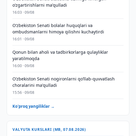
oʻzgartirishlarni maʼqulladi
16:03 · 09/08
Oʻzbekiston Senati bolalar huquqlari va
ombudsmanlarni himoya qilishni kuchaytirdi
16:01 · 09/08
Qonun bilan aholi va tadbirkorlarga qulayliklar
yaratilmoqda
16:00 · 09/08
Oʻzbekiston Senati nogironlarni qoʻllab-quvvatlash
choralarini maʼqulladi
15:56 · 09/08
Ko'proq yangiliklar →
VALYUTA KURSLARI (MB, 07.08.2026)