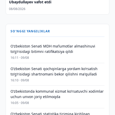
Ubaydullayev vafot etdi
08/08/2026
SO'NGGI YANGILIKLAR
Oʻzbekiston Senati MDH maʼlumotlar almashinuvi
toʻgʻrisidagi bitimni ratifikatsiya qildi
16:11 · 09/08
Oʻzbekiston Senati qochqinlarga yordam koʻrsatish
toʻgʻrisidagi shartnomani bekor qilishni maʼqulladi
16:10 · 09/08
Oʻzbekistonda kommunal xizmat koʻrsatuvchi xodimlar
uchun unvon joriy etilmoqda
16:05 · 09/08
Oʻzbekiston Senati statistika tizimiga kiritilgan