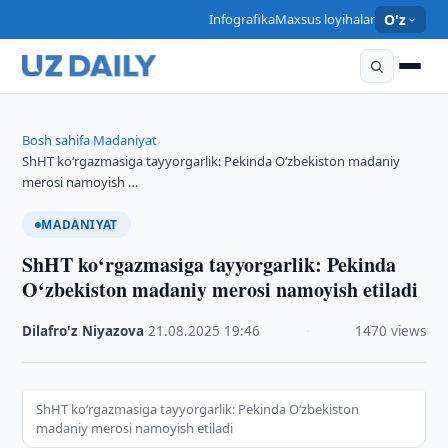
Infografika
Maxsus loyihalar
O'z
Bosh sahifa
Madaniyat
›
›
ShHT ko‘rgazmasiga tayyorgarlik: Pekinda O‘zbekiston madaniy
merosi namoyish …
MADANIYAT
ShHT ko‘rgazmasiga tayyorgarlik: Pekinda
O‘zbekiston madaniy merosi namoyish etiladi
Dilafro'z Niyazova
·
21.08.2025
·
19:46
·
1470 views
ShHT ko‘rgazmasiga tayyorgarlik: Pekinda O‘zbekiston
madaniy merosi namoyish etiladi