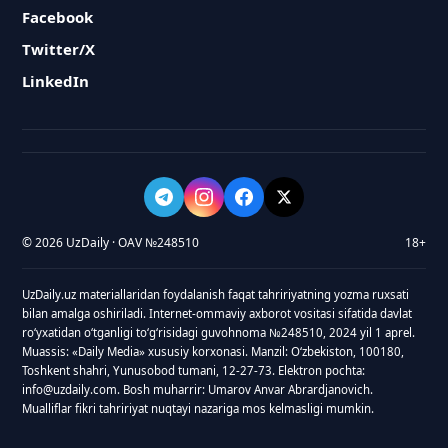
Facebook
Twitter/X
LinkedIn
© 2026 UzDaily · OAV №248510
18+
UzDaily.uz materiallaridan foydalanish faqat tahririyatning yozma ruxsati
bilan amalga oshiriladi. Internet-ommaviy axborot vositasi sifatida davlat
roʻyxatidan oʻtganligi toʻgʻrisidagi guvohnoma №248510, 2024 yil 1 aprel.
Muassis: «Daily Media» xususiy korxonasi. Manzil: Oʻzbekiston, 100180,
Toshkent shahri, Yunusobod tumani, 12-27-73. Elektron pochta:
info@uzdaily.com. Bosh muharrir: Umarov Anvar Abrardjanovich.
Mualliflar fikri tahririyat nuqtayi nazariga mos kelmasligi mumkin.