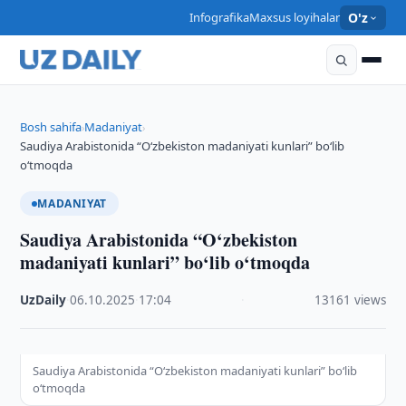
Infografika
Maxsus loyihalar
O'z
Bosh sahifa
Madaniyat
›
›
Saudiya Arabistonida “O‘zbekiston madaniyati kunlari” bo‘lib
o‘tmoqda
MADANIYAT
Saudiya Arabistonida “O‘zbekiston
madaniyati kunlari” bo‘lib o‘tmoqda
UzDaily
·
06.10.2025
·
17:04
·
13161 views
Saudiya Arabistonida “O‘zbekiston madaniyati kunlari” bo‘lib
o‘tmoqda