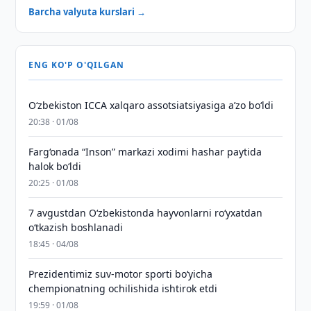
Barcha valyuta kurslari →
ENG KO'P O'QILGAN
O‘zbekiston ICCA xalqaro assotsiatsiyasiga aʼzo bo‘ldi
20:38 · 01/08
Farg‘onada “Inson” markazi xodimi hashar paytida
halok bo‘ldi
20:25 · 01/08
7 avgustdan O‘zbekistonda hayvonlarni ro‘yxatdan
o‘tkazish boshlanadi
18:45 · 04/08
Prezidentimiz suv-motor sporti bo‘yicha
chempionatning ochilishida ishtirok etdi
19:59 · 01/08