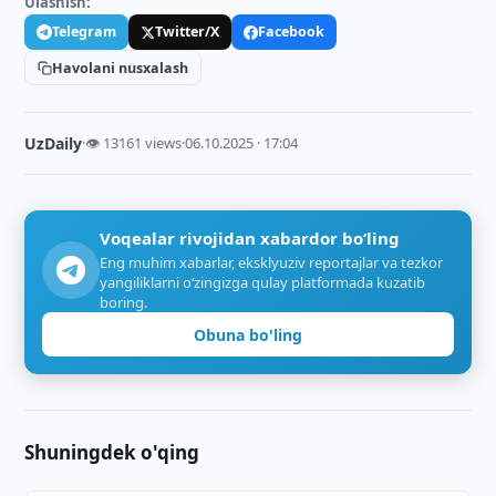
Ulashish:
Telegram
Twitter/X
Facebook
Havolani nusxalash
UzDaily
·
👁 13161 views
·
06.10.2025 · 17:04
Voqealar rivojidan xabardor bo‘ling
Eng muhim xabarlar, eksklyuziv reportajlar va tezkor
yangiliklarni o‘zingizga qulay platformada kuzatib
boring.
Obuna bo'ling
Shuningdek o'qing