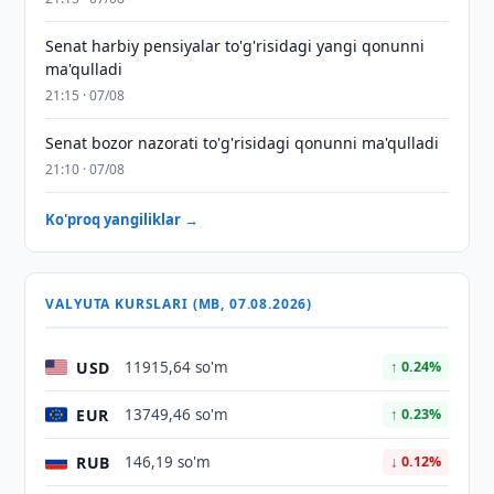
Senat harbiy pensiyalar to'g'risidagi yangi qonunni
ma'qulladi
21:15 · 07/08
Senat bozor nazorati to'g'risidagi qonunni ma'qulladi
21:10 · 07/08
Ko'proq yangiliklar →
VALYUTA KURSLARI (MB, 07.08.2026)
USD
11915,64 so'm
↑ 0.24%
EUR
13749,46 so'm
↑ 0.23%
RUB
146,19 so'm
↓ 0.12%