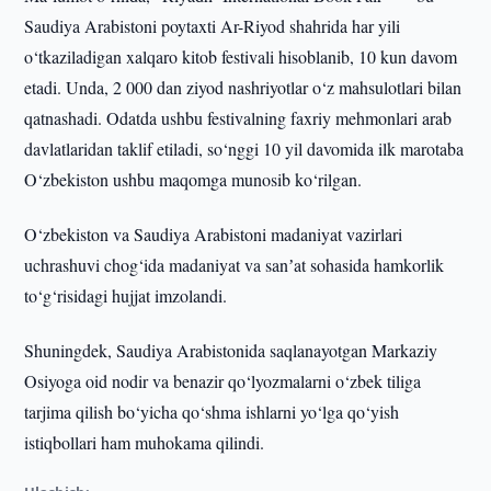
Saudiya Arabistoni poytaxti Ar-Riyod shahrida har yili
o‘tkaziladigan xalqaro kitob festivali hisoblanib, 10 kun davom
etadi. Unda, 2 000 dan ziyod nashriyotlar o‘z mahsulotlari bilan
qatnashadi. Odatda ushbu festivalning faxriy mehmonlari arab
davlatlaridan taklif etiladi, so‘nggi 10 yil davomida ilk marotaba
O‘zbekiston ushbu maqomga munosib ko‘rilgan.
O‘zbekiston va Saudiya Arabistoni madaniyat vazirlari
uchrashuvi chog‘ida madaniyat va sanʼat sohasida hamkorlik
to‘g‘risidagi hujjat imzolandi.
Shuningdek, Saudiya Arabistonida saqlanayotgan Markaziy
Osiyoga oid nodir va benazir qo‘lyozmalarni o‘zbek tiliga
tarjima qilish bo‘yicha qo‘shma ishlarni yo‘lga qo‘yish
istiqbollari ham muhokama qilindi.