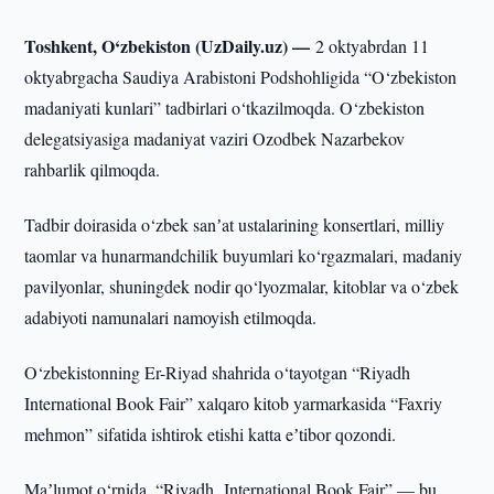
Toshkent, O‘zbekiston (UzDaily.uz) —
2 oktyabrdan 11
oktyabrgacha Saudiya Arabistoni Podshohligida “O‘zbekiston
madaniyati kunlari” tadbirlari o‘tkazilmoqda. O‘zbekiston
delegatsiyasiga madaniyat vaziri Ozodbek Nazarbekov
rahbarlik qilmoqda.
Tadbir doirasida o‘zbek sanʼat ustalarining konsertlari, milliy
taomlar va hunarmandchilik buyumlari ko‘rgazmalari, madaniy
pavilyonlar, shuningdek nodir qo‘lyozmalar, kitoblar va o‘zbek
adabiyoti namunalari namoyish etilmoqda.
O‘zbekistonning Er-Riyad shahrida o‘tayotgan “Riyadh
International Book Fair” xalqaro kitob yarmarkasida “Faxriy
mehmon” sifatida ishtirok etishi katta eʼtibor qozondi.
Maʼlumot o‘rnida, “Riyadh International Book Fair” — bu