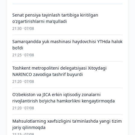
Senat pensiya tayinlash tartibiga kiritilgan
o'zgartirishlarni ma'qulladi
21:30 · 07/08
Samarqandda yuk mashinasi haydovchisi YTHda halok
bo‘ldi
21:25 · 07/08
Toshkent metropoliteni delegatsiyasi Xitoydagi
NARINCO zavodiga tashrif buyurdi
21:20 · 07/08
Oʻzbekiston va JICA erkin iqtisodiy zonalarni
rivojlantirish boʻyicha hamkorlikni kengaytirmoqda
21:20 · 07/08
Mahsulotlarning xavfsizligini taʼminlashda yangi tizim
joriy qilinmoqda
21:15 · 07/08