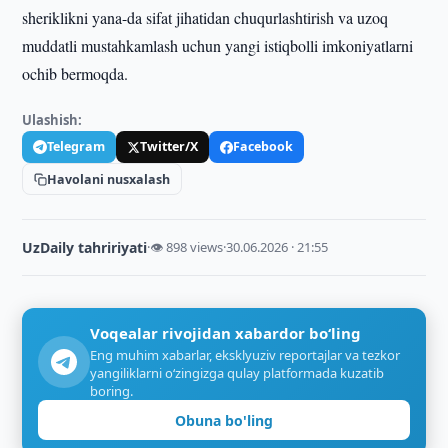
sheriklikni yana-da sifat jihatidan chuqurlashtirish va uzoq
muddatli mustahkamlash uchun yangi istiqbolli imkoniyatlarni
ochib bermoqda.
Ulashish:
Telegram
Twitter/X
Facebook
Havolani nusxalash
UzDaily tahririyati
·
👁 898 views
·
30.06.2026 · 21:55
Voqealar rivojidan xabardor bo‘ling
Eng muhim xabarlar, eksklyuziv reportajlar va tezkor
yangiliklarni o‘zingizga qulay platformada kuzatib
boring.
Obuna bo'ling