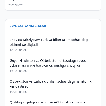
25/07/2026
SO'NGGI YANGILIKLAR
Shavkat Mirziyoyev Turkiya bilan taʼlim sohasidagi
bitimni tasdiqladi
10:00 · 06/08
Goyal Hindiston va Oʻzbekiston oʻrtasidagi savdo
aylanmasini ikki baravar oshirishga chaqirdi
19:30 · 05/08
O'zbekiston va Italiya qurilish sohasidagi hamkorlikni
kengaytiradi
19:20 · 05/08
Qishloq xo'jaligi vazirligi va ACIR qishloq xo'jaligi