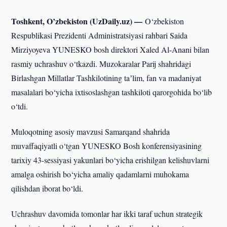
Toshkent, O’zbekiston (UzDaily.uz) —
O‘zbekiston
Respublikasi Prezidenti Administratsiyasi rahbari Saida
Mirziyoyeva YUNESKO bosh direktori Xaled Al-Anani bilan
rasmiy uchrashuv o‘tkazdi. Muzokaralar Parij shahridagi
Birlashgan Millatlar Tashkilotining taʼlim, fan va madaniyat
masalalari bo‘yicha ixtisoslashgan tashkiloti qarorgohida bo‘lib
o‘tdi.
Muloqotning asosiy mavzusi Samarqand shahrida
muvaffaqiyatli o‘tgan YUNESKO Bosh konferensiyasining
tarixiy 43-sessiyasi yakunlari bo‘yicha erishilgan kelishuvlarni
amalga oshirish bo‘yicha amaliy qadamlarni muhokama
qilishdan iborat bo‘ldi.
Uchrashuv davomida tomonlar har ikki taraf uchun strategik