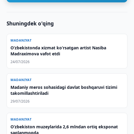
Shuningdek o'qing
MADANIYAT
O‘zbekistonda xizmat ko‘rsatgan artist Nasiba
Madraximova vafot etdi
24/07/2026
MADANIYAT
Madaniy meros sohasidagi davlat boshqaruvi tizimi
takomillashtiriladi
29/07/2026
MADANIYAT
O‘zbekiston muzeylarida 2,6 mlndan ortiq eksponat
saqlanmoqda