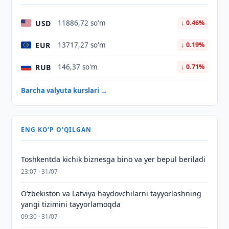
USD
11886,72 so'm
↓ 0.46%
EUR
13717,27 so'm
↓ 0.19%
RUB
146,37 so'm
↓ 0.71%
Barcha valyuta kurslari →
ENG KO'P O'QILGAN
Toshkentda kichik biznesga bino va yer bepul beriladi
23:07 · 31/07
Oʻzbekiston va Latviya haydovchilarni tayyorlashning
yangi tizimini tayyorlamoqda
09:30 · 31/07