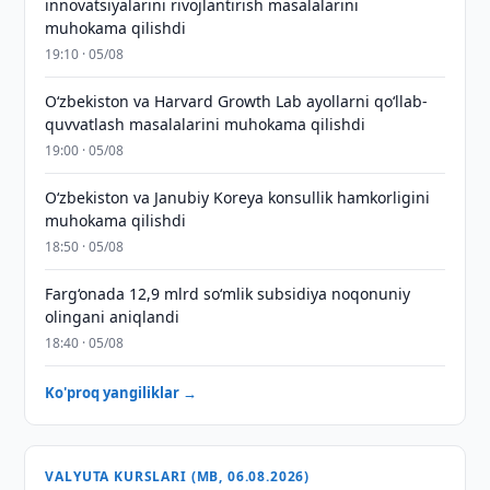
innovatsiyalarini rivojlantirish masalalarini
muhokama qilishdi
19:10 · 05/08
Oʻzbekiston va Harvard Growth Lab ayollarni qoʻllab-
quvvatlash masalalarini muhokama qilishdi
19:00 · 05/08
Oʻzbekiston va Janubiy Koreya konsullik hamkorligini
muhokama qilishdi
18:50 · 05/08
Farg‘onada 12,9 mlrd so‘mlik subsidiya noqonuniy
olingani aniqlandi
18:40 · 05/08
Ko'proq yangiliklar →
VALYUTA KURSLARI (MB, 06.08.2026)