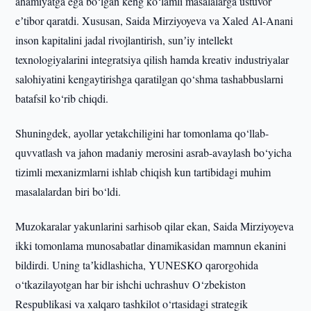
ahamiyatga ega bo‘lgan keng ko‘lamli masalalarga ustuvor
eʼtibor qaratdi. Xususan, Saida Mirziyoyeva va Xaled Al-Anani
inson kapitalini jadal rivojlantirish, sunʼiy intellekt
texnologiyalarini integratsiya qilish hamda kreativ industriyalar
salohiyatini kengaytirishga qaratilgan qo‘shma tashabbuslarni
batafsil ko‘rib chiqdi.
Shuningdek, ayollar yetakchiligini har tomonlama qo‘llab-
quvvatlash va jahon madaniy merosini asrab-avaylash bo‘yicha
tizimli mexanizmlarni ishlab chiqish kun tartibidagi muhim
masalalardan biri bo‘ldi.
Muzokaralar yakunlarini sarhisob qilar ekan, Saida Mirziyoyeva
ikki tomonlama munosabatlar dinamikasidan mamnun ekanini
bildirdi. Uning taʼkidlashicha, YUNESKO qarorgohida
o‘tkazilayotgan har bir ishchi uchrashuv O‘zbekiston
Respublikasi va xalqaro tashkilot o‘rtasidagi strategik