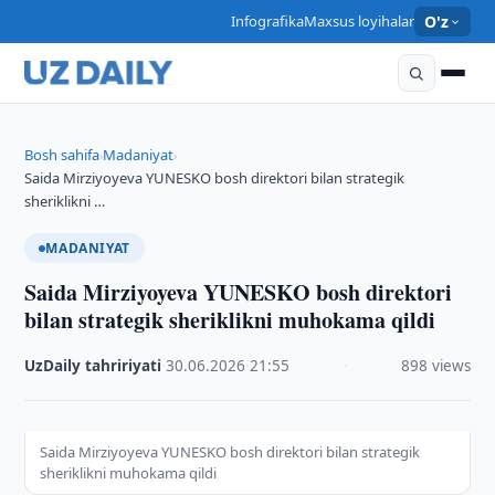
Infografika
Maxsus loyihalar
O'z
Bosh sahifa
Madaniyat
›
›
Saida Mirziyoyeva YUNESKO bosh direktori bilan strategik
sheriklikni …
MADANIYAT
Saida Mirziyoyeva YUNESKO bosh direktori
bilan strategik sheriklikni muhokama qildi
UzDaily tahririyati
·
30.06.2026
·
21:55
·
898 views
Saida Mirziyoyeva YUNESKO bosh direktori bilan strategik
sheriklikni muhokama qildi