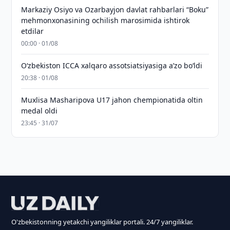
Markaziy Osiyo va Ozarbayjon davlat rahbarlari “Boku”
mehmonxonasining ochilish marosimida ishtirok
etdilar
00:00 · 01/08
O‘zbekiston ICCA xalqaro assotsiatsiyasiga aʼzo bo‘ldi
20:38 · 01/08
Muxlisa Masharipova U17 jahon chempionatida oltin
medal oldi
23:45 · 31/07
O'zbekistonning yetakchi yangiliklar portali. 24/7 yangiliklar.