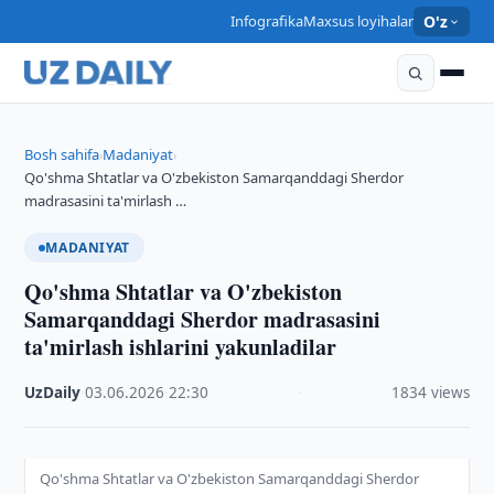
Infografika
Maxsus loyihalar
O'z
Bosh sahifa
Madaniyat
›
›
Qo'shma Shtatlar va O'zbekiston Samarqanddagi Sherdor
madrasasini ta'mirlash …
MADANIYAT
Qo'shma Shtatlar va O'zbekiston
Samarqanddagi Sherdor madrasasini
ta'mirlash ishlarini yakunladilar
UzDaily
·
03.06.2026
·
22:30
·
1834 views
Qo'shma Shtatlar va O'zbekiston Samarqanddagi Sherdor