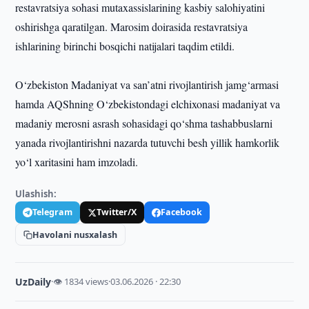
restavratsiya sohasi mutaxassislarining kasbiy salohiyatini
oshirishga qaratilgan. Marosim doirasida restavratsiya
ishlarining birinchi bosqichi natijalari taqdim etildi.
O‘zbekiston Madaniyat va san’atni rivojlantirish jamg‘armasi
hamda AQShning O‘zbekistondagi elchixonasi madaniyat va
madaniy merosni asrash sohasidagi qo‘shma tashabbuslarni
yanada rivojlantirishni nazarda tutuvchi besh yillik hamkorlik
yo‘l xaritasini ham imzoladi.
Ulashish:
Telegram
Twitter/X
Facebook
Havolani nusxalash
UzDaily
·
👁 1834 views
·
03.06.2026 · 22:30