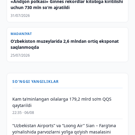
«Andijon polkasi» Ginnes rekordlar kitobiga kiritilishi
uchun 730 mln so‘m ajratildi
31/07/2026
MADANIYAT
O‘zbekiston muzeylarida 2,6 mlndan ortiq eksponat
saqlanmoqda
25/07/2026
SO'NGGI YANGILIKLAR
Kam taʼminlangan oilalarga 179,2 mlrd so‘m QQS
qaytarildi
22:35 · 06/08
“Uzbekistan Airports” va “Loong Air” Sian – Farg‘ona
yo‘nalishida parvozlarni yo‘lga qo‘yish masalasini