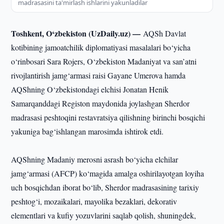
madrasasini ta'mirlash ishlarini yakunladilar
Toshkent, O‘zbekiston (UzDaily.uz) —
AQSh Davlat
kotibining jamoatchilik diplomatiyasi masalalari bo‘yicha
o‘rinbosari Sara Rojers, O‘zbekiston Madaniyat va san’atni
rivojlantirish jamg‘armasi raisi Gayane Umerova hamda
AQShning O‘zbekistondagi elchisi Jonatan Henik
Samarqanddagi Registon maydonida joylashgan Sherdor
madrasasi peshtoqini restavratsiya qilishning birinchi bosqichi
yakuniga bag‘ishlangan marosimda ishtirok etdi.
AQShning Madaniy merosni asrash bo‘yicha elchilar
jamg‘armasi (AFCP) ko‘magida amalga oshirilayotgan loyiha
uch bosqichdan iborat bo‘lib, Sherdor madrasasining tarixiy
peshtog‘i, mozaikalari, mayolika bezaklari, dekorativ
elementlari va kufiy yozuvlarini saqlab qolish, shuningdek,