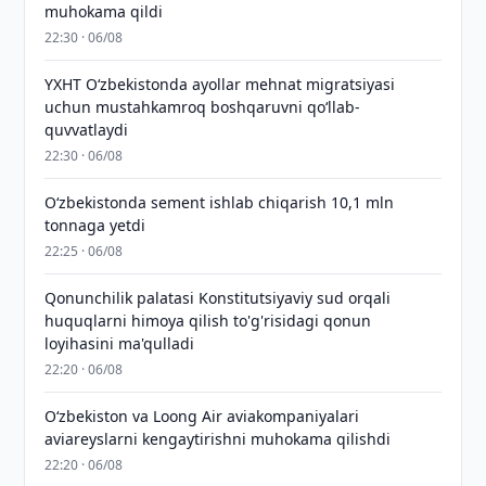
muhokama qildi
22:30 · 06/08
YXHT O‘zbekistonda ayollar mehnat migratsiyasi
uchun mustahkamroq boshqaruvni qo‘llab-
quvvatlaydi
22:30 · 06/08
O‘zbekistonda sement ishlab chiqarish 10,1 mln
tonnaga yetdi
22:25 · 06/08
Qonunchilik palatasi Konstitutsiyaviy sud orqali
huquqlarni himoya qilish to'g'risidagi qonun
loyihasini ma'qulladi
22:20 · 06/08
Oʻzbekiston va Loong Air aviakompaniyalari
aviareyslarni kengaytirishni muhokama qilishdi
22:20 · 06/08