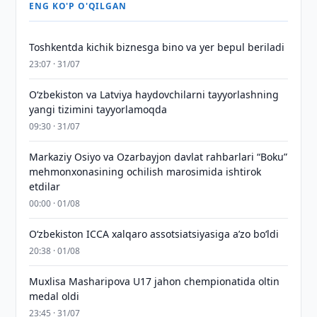
ENG KO'P O'QILGAN
Toshkentda kichik biznesga bino va yer bepul beriladi
23:07 · 31/07
Oʻzbekiston va Latviya haydovchilarni tayyorlashning
yangi tizimini tayyorlamoqda
09:30 · 31/07
Markaziy Osiyo va Ozarbayjon davlat rahbarlari “Boku”
mehmonxonasining ochilish marosimida ishtirok
etdilar
00:00 · 01/08
O‘zbekiston ICCA xalqaro assotsiatsiyasiga aʼzo bo‘ldi
20:38 · 01/08
Muxlisa Masharipova U17 jahon chempionatida oltin
medal oldi
23:45 · 31/07