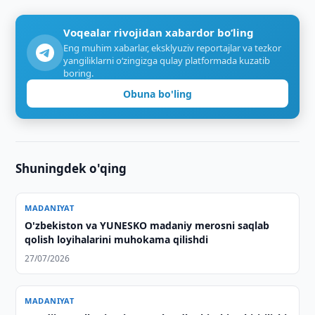
Voqealar rivojidan xabardor bo‘ling
Eng muhim xabarlar, eksklyuziv reportajlar va tezkor
yangiliklarni o‘zingizga qulay platformada kuzatib
boring.
Obuna bo'ling
Shuningdek o'qing
MADANIYAT
O'zbekiston va YUNESKO madaniy merosni saqlab
qolish loyihalarini muhokama qilishdi
27/07/2026
MADANIYAT