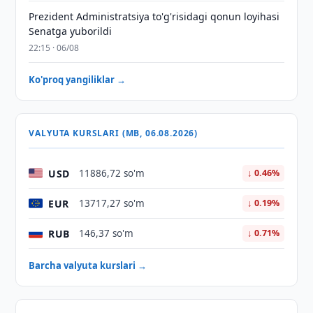
Prezident Administratsiya to'g'risidagi qonun loyihasi
Senatga yuborildi
22:15 · 06/08
Ko'proq yangiliklar →
VALYUTA KURSLARI (MB, 06.08.2026)
USD
11886,72 so'm
↓ 0.46%
EUR
13717,27 so'm
↓ 0.19%
RUB
146,37 so'm
↓ 0.71%
Barcha valyuta kurslari →