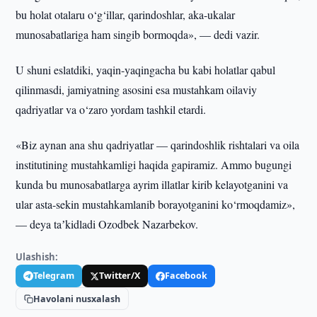
bu holat otalaru o‘g‘illar, qarindoshlar, aka-ukalar
munosabatlariga ham singib bormoqda», — dedi vazir.
U shuni eslatdiki, yaqin-yaqingacha bu kabi holatlar qabul
qilinmasdi, jamiyatning asosini esa mustahkam oilaviy
qadriyatlar va o‘zaro yordam tashkil etardi.
«Biz aynan ana shu qadriyatlar — qarindoshlik rishtalari va oila
institutining mustahkamligi haqida gapiramiz. Ammo bugungi
kunda bu munosabatlarga ayrim illatlar kirib kelayotganini va
ular asta-sekin mustahkamlanib borayotganini ko‘rmoqdamiz»,
— deya taʼkidladi Ozodbek Nazarbekov.
Ulashish:
Telegram
Twitter/X
Facebook
Havolani nusxalash