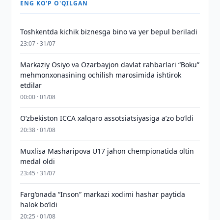
ENG KO'P O'QILGAN
Toshkentda kichik biznesga bino va yer bepul beriladi
23:07 · 31/07
Markaziy Osiyo va Ozarbayjon davlat rahbarlari “Boku”
mehmonxonasining ochilish marosimida ishtirok
etdilar
00:00 · 01/08
O‘zbekiston ICCA xalqaro assotsiatsiyasiga aʼzo bo‘ldi
20:38 · 01/08
Muxlisa Masharipova U17 jahon chempionatida oltin
medal oldi
23:45 · 31/07
Farg‘onada “Inson” markazi xodimi hashar paytida
halok bo‘ldi
20:25 · 01/08