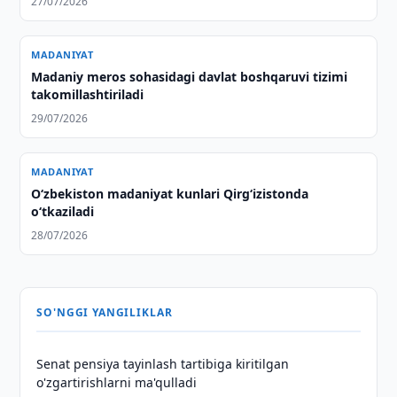
27/07/2026
MADANIYAT
Madaniy meros sohasidagi davlat boshqaruvi tizimi
takomillashtiriladi
29/07/2026
MADANIYAT
O‘zbekiston madaniyat kunlari Qirg‘izistonda
o‘tkaziladi
28/07/2026
SO'NGGI YANGILIKLAR
Senat pensiya tayinlash tartibiga kiritilgan
o'zgartirishlarni ma'qulladi