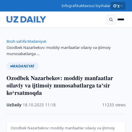
Infografika
Maxsus loyihalar
O'z
Bosh sahifa
Madaniyat
›
›
Ozodbek Nazarbekov: moddiy manfaatlar oilaviy va ijtimoiy
munosabatlarga …
MADANIYAT
Ozodbek Nazarbekov: moddiy manfaatlar
oilaviy va ijtimoiy munosabatlarga taʼsir
ko‘rsatmoqda
UzDaily
·
18.10.2025
·
11:18
·
11233 views
Ozodbek Nazarbekov: moddiy manfaatlar oilaviy va ijtimoiy