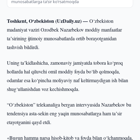
munosabatlarga taʼsir ko‘rsatmoqda
Toshkent, O‘zbekiston (UzDaily.uz) —
O‘zbekiston
madaniyat vaziri Ozodbek Nazarbekov moddiy manfaatlar
taʼsirining ijtimoiy munosabatlarda ortib borayotganidan
tashvish bildirdi.
Uning taʼkidlashicha, zamonaviy jamiyatda tobora ko‘proq
hollarda hal qiluvchi omil moddiy foyda bo‘lib qolmoqda,
odamlar esa ko‘pincha moliyaviy naf keltirmaydigan ish bilan
shug‘ullanishdan voz kechishmoqda.
“O‘zbekiston” telekanaliga bergan intervyusida Nazarbekov bu
tendensiya asta-sekin eng yaqin munosabatlarga ham taʼsir
etayotganini qayd etdi.
«Bugun hamma narsa hisob-kitob va foyda bilan o‘lchanmoqda,