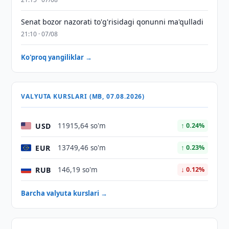
Senat bozor nazorati to'g'risidagi qonunni ma'qulladi
21:10 · 07/08
Ko'proq yangiliklar →
VALYUTA KURSLARI (MB, 07.08.2026)
USD
11915,64 so'm
↑ 0.24%
EUR
13749,46 so'm
↑ 0.23%
RUB
146,19 so'm
↓ 0.12%
Barcha valyuta kurslari →