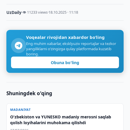
UzDaily
·
👁 11233 views
·
18.10.2025 · 11:18
Voqealar rivojidan xabardor bo‘ling
Eng muhim xabarlar, eksklyuziv reportajlar va tezkor
yangiliklarni o‘zingizga qulay platformada kuzatib
boring.
Obuna bo'ling
Shuningdek o'qing
MADANIYAT
O'zbekiston va YUNESKO madaniy merosni saqlab
qolish loyihalarini muhokama qilishdi