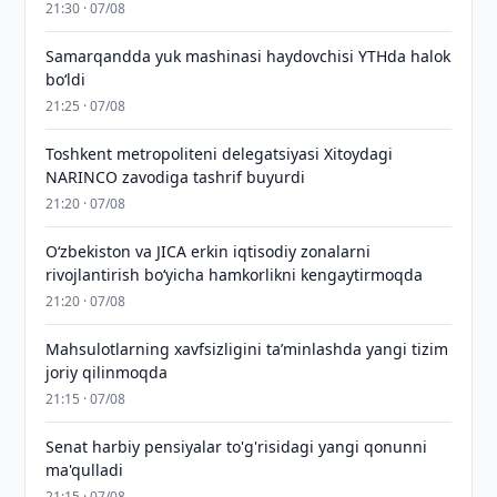
21:30 · 07/08
Samarqandda yuk mashinasi haydovchisi YTHda halok
bo‘ldi
21:25 · 07/08
Toshkent metropoliteni delegatsiyasi Xitoydagi
NARINCO zavodiga tashrif buyurdi
21:20 · 07/08
Oʻzbekiston va JICA erkin iqtisodiy zonalarni
rivojlantirish boʻyicha hamkorlikni kengaytirmoqda
21:20 · 07/08
Mahsulotlarning xavfsizligini taʼminlashda yangi tizim
joriy qilinmoqda
21:15 · 07/08
Senat harbiy pensiyalar to'g'risidagi yangi qonunni
ma'qulladi
21:15 · 07/08