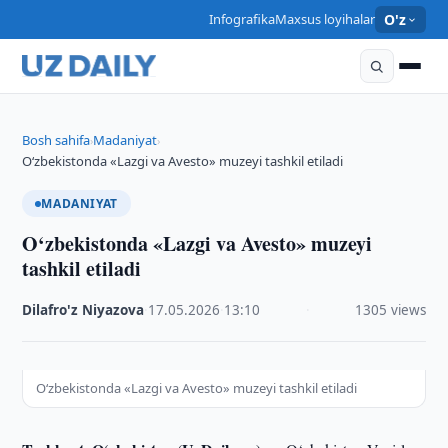
Infografika
Maxsus loyihalar
O'z
Bosh sahifa
Madaniyat
›
›
O‘zbekistonda «Lazgi va Avesto» muzeyi tashkil etiladi
MADANIYAT
O‘zbekistonda «Lazgi va Avesto» muzeyi
tashkil etiladi
Dilafro'z Niyazova
·
17.05.2026
·
13:10
·
1305 views
O‘zbekistonda «Lazgi va Avesto» muzeyi tashkil etiladi