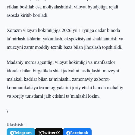
yildan boshlab esa moliyalashtirish viloyat byudjetiga rejali
asosda kiritib boriladi.
Xorazm viloyati hokimligiga 2026 yil 1 iyulga qadar binoda
taʼmirlash ishlarini yakunlash, ekspozitsiyani shakllantirish va
muzeyni zarur moddiy-texnik baza bilan jihozlash topshirildi.
Madaniy meros agentligi viloyat hokimligi va manfaatdor
idoralar bilan birgalikda shtat jadvalini tasdiqlashi, muzeyni
malakali kadrlar bilan taʼminlashi, zamonaviy axborot-
kommunikatsiya texnologiyalarini joriy etishi hamda mahalliy
va xorijiy turistlarni jalb etishni taʼminlashi lozim.
\
Ulashish:
Telegram
Twitter/X
Facebook