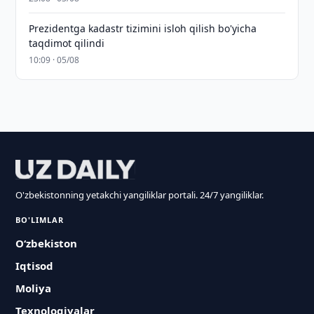
Prezidentga kadastr tizimini isloh qilish bo'yicha
taqdimot qilindi
10:09 · 05/08
O'zbekistonning yetakchi yangiliklar portali. 24/7 yangiliklar.
BO'LIMLAR
O‘zbekiston
Iqtisod
Moliya
Texnologiyalar