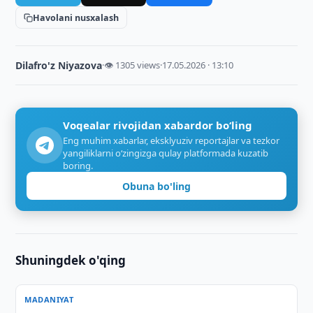
Havolani nusxalash
Dilafro'z Niyazova
·
👁 1305 views
·
17.05.2026 · 13:10
Voqealar rivojidan xabardor bo‘ling
Eng muhim xabarlar, eksklyuziv reportajlar va tezkor
yangiliklarni o‘zingizga qulay platformada kuzatib
boring.
Obuna bo'ling
Shuningdek o'qing
MADANIYAT