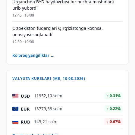
Urganchda BYD haydovchisi bir nechta mashinani
urib yubordi
12:45 · 10/08
O‘zbekiston fuqarolari Qirg‘izistonga ko‘chsa,
pensiyasi saqlanadi
12:30 · 10/08
Ko'proq yangiliklar →
VALYUTA KURSLARI (MB, 10.08.2026)
USD
11952,10 so'm
↑ 0.31%
EUR
13779,58 so'm
↑ 0.22%
RUB
145,21 so'm
↓ 0.67%