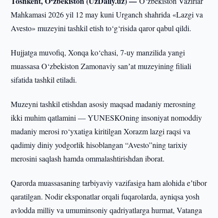
Toshkent, O‘zbekiston (UzDaily.uz) —
O‘zbekiston Vazirlar
Mahkamasi 2026 yil 12 may kuni Urganch shahrida «Lazgi va
Avesto» muzeyini tashkil etish to‘g‘risida qaror qabul qildi.
Hujjatga muvofiq, Xonqa ko‘chasi, 7-uy manzilida yangi
muassasa O‘zbekiston Zamonaviy sanʼat muzeyining filiali
sifatida tashkil etiladi.
Muzeyni tashkil etishdan asosiy maqsad madaniy merosning
ikki muhim qatlamini — YUNESKOning insoniyat nomoddiy
madaniy merosi ro‘yxatiga kiritilgan Xorazm lazgi raqsi va
qadimiy diniy yodgorlik hisoblangan “Avesto”ning tarixiy
merosini saqlash hamda ommalashtirishdan iborat.
Qarorda muassasaning tarbiyaviy vazifasiga ham alohida eʼtibor
qaratilgan. Nodir eksponatlar orqali fuqarolarda, ayniqsa yosh
avlodda milliy va umuminsoniy qadriyatlarga hurmat, Vatanga