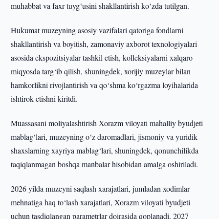
muhabbat va faxr tuyg‘usini shakllantirish ko‘zda tutilgan.
Hukumat muzeyning asosiy vazifalari qatoriga fondlarni
shakllantirish va boyitish, zamonaviy axborot texnologiyalari
asosida ekspozitsiyalar tashkil etish, kolleksiyalarni xalqaro
miqyosda targ‘ib qilish, shuningdek, xorijiy muzeylar bilan
hamkorlikni rivojlantirish va qo‘shma ko‘rgazma loyihalarida
ishtirok etishni kiritdi.
Muassasani moliyalashtirish Xorazm viloyati mahalliy byudjeti
mablag‘lari, muzeyning o‘z daromadlari, jismoniy va yuridik
shaxslarning xayriya mablag‘lari, shuningdek, qonunchilikda
taqiqlanmagan boshqa manbalar hisobidan amalga oshiriladi.
2026 yilda muzeyni saqlash xarajatlari, jumladan xodimlar
mehnatiga haq to‘lash xarajatlari, Xorazm viloyati byudjeti
uchun tasdiqlangan parametrlar doirasida qoplanadi. 2027