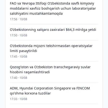
FAO va Yevropa Ittifoqi O‘zbekistonda xavfli kimyoviy
moddalarni xavfsiz boshqarish uchun laboratoriyalar
salohiyatini mustahkamlamoqda
17:56 · 10/08
O‘zbekistonning xalqaro zaxiralari $64,3 mlrdga yetdi
17:50 · 10/08
O‘zbekistonda mijozni tekshirmasdan operatsiyalar
limiti pasaytirildi
17:45 · 10/08
Qozog‘iston va O‘zbekiston transchegaraviy suvlar
hisobini raqamlashtiradi
17:40 · 10/08
ADM, Hyundai Corporation Singapore va FINCOM
qo'shma korxona tuzdilar
17:33 · 10/08