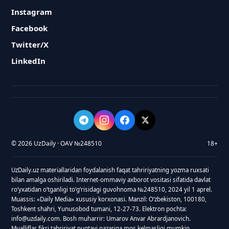
Instagram
Facebook
Twitter/X
LinkedIn
© 2026 UzDaily · OAV №248510
18+
UzDaily.uz materiallaridan foydalanish faqat tahririyatning yozma ruxsati
bilan amalga oshiriladi. Internet-ommaviy axborot vositasi sifatida davlat
roʻyxatidan oʻtganligi toʻgʻrisidagi guvohnoma №248510, 2024 yil 1 aprel.
Muassis: «Daily Media» xususiy korxonasi. Manzil: Oʻzbekiston, 100180,
Toshkent shahri, Yunusobod tumani, 12-27-73. Elektron pochta:
info@uzdaily.com. Bosh muharrir: Umarov Anvar Abrardjanovich.
Mualliflar fikri tahririyat nuqtayi nazariga mos kelmasligi mumkin.