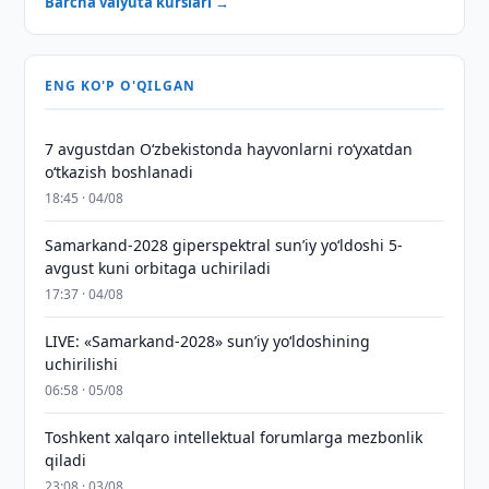
Barcha valyuta kurslari →
ENG KO'P O'QILGAN
7 avgustdan O‘zbekistonda hayvonlarni ro‘yxatdan
o‘tkazish boshlanadi
18:45 · 04/08
Samarkand-2028 giperspektral sun’iy yo‘ldoshi 5-
avgust kuni orbitaga uchiriladi
17:37 · 04/08
LIVE: «Samarkand-2028» sun’iy yo‘ldoshining
uchirilishi
06:58 · 05/08
Toshkent xalqaro intellektual forumlarga mezbonlik
qiladi
23:08 · 03/08