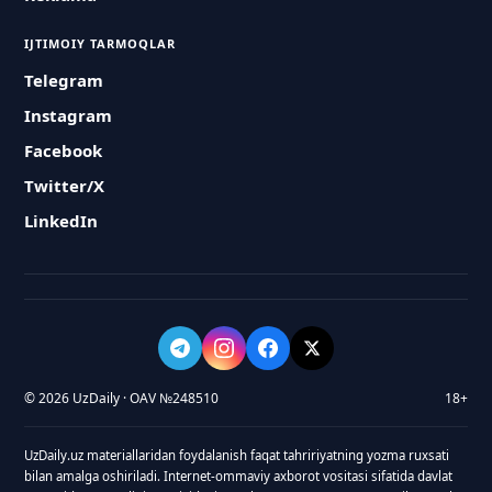
IJTIMOIY TARMOQLAR
Telegram
Instagram
Facebook
Twitter/X
LinkedIn
© 2026 UzDaily · OAV №248510
18+
UzDaily.uz materiallaridan foydalanish faqat tahririyatning yozma ruxsati
bilan amalga oshiriladi. Internet-ommaviy axborot vositasi sifatida davlat