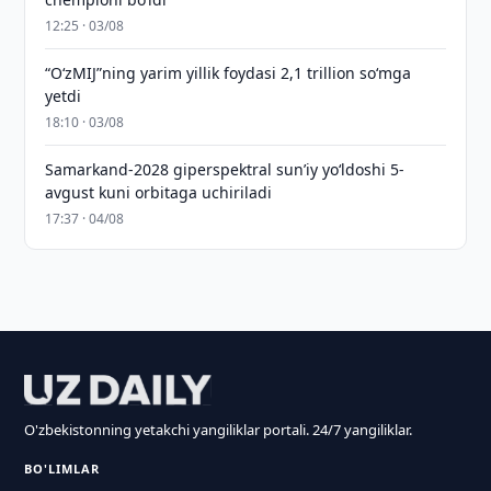
12:25 · 03/08
“O‘zMIJ”ning yarim yillik foydasi 2,1 trillion so‘mga
yetdi
18:10 · 03/08
Samarkand-2028 giperspektral sun’iy yo‘ldoshi 5-
avgust kuni orbitaga uchiriladi
17:37 · 04/08
O'zbekistonning yetakchi yangiliklar portali. 24/7 yangiliklar.
BO'LIMLAR