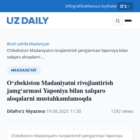
Infografika
Maxsus loyihalar
O'z
Bosh sahifa
Madaniyat
›
›
O‘zbekiston Madaniyatni rivojlantirish jamg‘armasi Yaponiya bilan
xalqaro aloqalarni …
MADANIYAT
O‘zbekiston Madaniyatni rivojlantirish
jamg‘armasi Yaponiya bilan xalqaro
aloqalarni mustahkamlamoqda
Dilafro'z Niyazova
·
19.08.2025
·
11:30
·
1292 views
O‘zbekiston Madaniyatni rivojlantirish jamg‘armasi Yaponiya