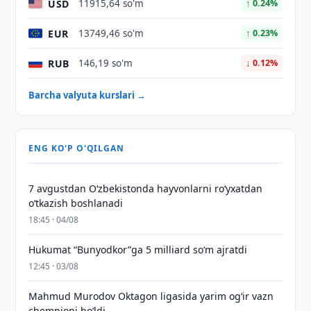
USD
11915,64 so'm
↑ 0.24%
EUR
13749,46 so'm
↑ 0.23%
RUB
146,19 so'm
↓ 0.12%
Barcha valyuta kurslari →
ENG KO'P O'QILGAN
7 avgustdan O‘zbekistonda hayvonlarni ro‘yxatdan
o‘tkazish boshlanadi
18:45 · 04/08
Hukumat “Bunyodkor”ga 5 milliard so‘m ajratdi
12:45 · 03/08
Mahmud Murodov Oktagon ligasida yarim og‘ir vazn
chempioni bo‘ldi