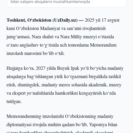
bilan xalqaro aloqalarni mustahkamlamoqda
Toshkent, O‘zbekiston (UzDaily.uz) —
2025 yil 17 avgust
kuni O‘zbekiston Madaniyat va sanʼatni rivojlantirish
jamg‘armasi, Nara shahri va Nara Milliy muzeyi o‘rtasida
o‘zaro anglashuv to‘g‘risida uch tomonlama Memorandum
imzolash marosimi bo‘lib o‘tdi.
Hujjatga ko‘ra, 2027 yilda Buyuk Ipak yo‘li bo‘yicha madaniy
aloqalarga bag‘ishlangan yirik ko‘rgazmani birgalikda tashkil
etish, shuningdek, madaniy meros sohasida akademik, muzey
va ekspert yo‘nalishlarida hamkorlikni kengaytirish ko‘zda
tutilgan.
Memorandumning imzolanishi O‘zbekistonning madaniy
diplomatiyasi rivojida muhim qadam bo‘lib, Yaponiya bilan
o‘zaro hamkorlikni chuqurlashtirish, akademik aloqalarni