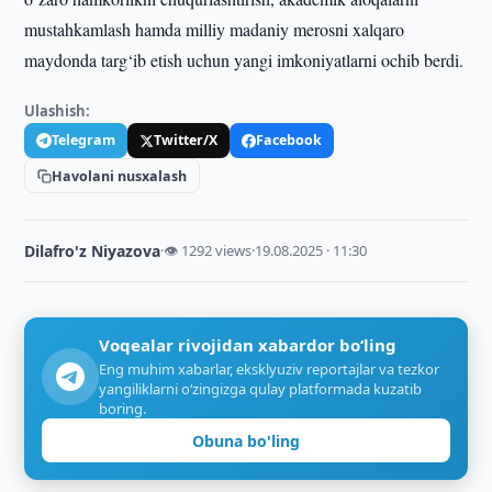
mustahkamlash hamda milliy madaniy merosni xalqaro
maydonda targ‘ib etish uchun yangi imkoniyatlarni ochib berdi.
Ulashish:
Telegram
Twitter/X
Facebook
Havolani nusxalash
Dilafro'z Niyazova
·
👁 1292 views
·
19.08.2025 · 11:30
Voqealar rivojidan xabardor bo‘ling
Eng muhim xabarlar, eksklyuziv reportajlar va tezkor
yangiliklarni o‘zingizga qulay platformada kuzatib
boring.
Obuna bo'ling