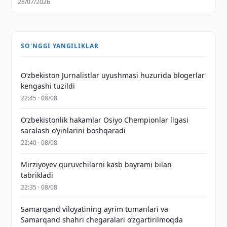
28/07/2026
SO'NGGI YANGILIKLAR
O‘zbekiston Jurnalistlar uyushmasi huzurida blogerlar
kengashi tuzildi
22:45 · 08/08
O‘zbekistonlik hakamlar Osiyo Chempionlar ligasi
saralash o‘yinlarini boshqaradi
22:40 · 08/08
Mirziyoyev quruvchilarni kasb bayrami bilan
tabrikladi
22:35 · 08/08
Samarqand viloyatining ayrim tumanlari va
Samarqand shahri chegaralari oʻzgartirilmoqda