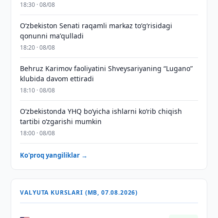
18:30 · 08/08
Oʻzbekiston Senati raqamli markaz toʻgʻrisidagi
qonunni maʼqulladi
18:20 · 08/08
Behruz Karimov faoliyatini Shveysariyaning “Lugano”
klubida davom ettiradi
18:10 · 08/08
O‘zbekistonda YHQ bo‘yicha ishlarni ko‘rib chiqish
tartibi o‘zgarishi mumkin
18:00 · 08/08
Ko'proq yangiliklar →
VALYUTA KURSLARI (MB, 07.08.2026)