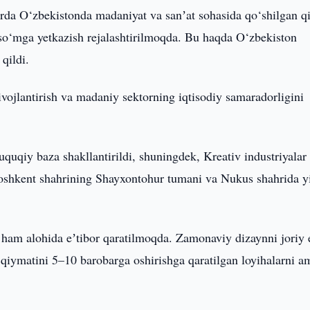
arda O‘zbekistonda madaniyat va sanʼat sohasida qo‘shilgan q
n so‘mga yetkazish rejalashtirilmoqda. Bu haqda O‘zbekiston
qildi.
ivojlantirish va madaniy sektorning iqtisodiy samaradorligini
quqiy baza shakllantirildi, shuningdek, Kreativ industriyalar
. Toshkent shahrining Shayxontohur tumani va Nukus shahrida y
a ham alohida eʼtibor qaratilmoqda. Zamonaviy dizaynni joriy 
qiymatini 5–10 barobarga oshirishga qaratilgan loyihalarni a