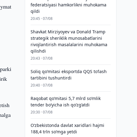
federatsiyasi hamkorlikni muhokama
iymat
qildi
20:45 · 07/08
Shavkat Mirziyoyev va Donald Tramp
strategik sheriklik munosabatlarini
rivojlantirish masalalarini muhokama
qilishdi
20:43 · 07/08
 parki
Soliq qo‘mitasi eksportda QQS to‘lash
irik
tartibini tushuntirdi
20:40 · 07/08
Raqobat qo‘mitasi 5,7 mlrd so‘mlik
etish
tender bo‘yicha ish qo‘zg‘atdi
20:30 · 07/08
malga
O‘zbekistonda davlat xaridlari hajmi
188,4 trln so‘mga yetdi