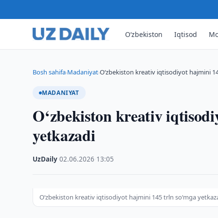
O‘zbekiston
Iqtisod
Mo
Bosh sahifa
Madaniyat
O‘zbekiston kreativ iqtisodiyot hajmini 1
›
›
MADANIYAT
O‘zbekiston kreativ iqtisodi
yetkazadi
UzDaily
·
02.06.2026
·
13:05
O‘zbekiston kreativ iqtisodiyot hajmini 145 trln so‘mga yetkaz