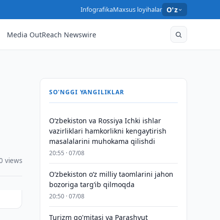
Infografika
Maxsus loyihalar
O'z
Media OutReach Newswire
SO'NGGI YANGILIKLAR
Oʻzbekiston va Rossiya Ichki ishlar
vazirliklari hamkorlikni kengaytirish
masalalarini muhokama qilishdi
20:55 · 07/08
0 views
Oʻzbekiston oʻz milliy taomlarini jahon
bozoriga targʻib qilmoqda
20:50 · 07/08
Turizm qo'mitasi va Parashyut