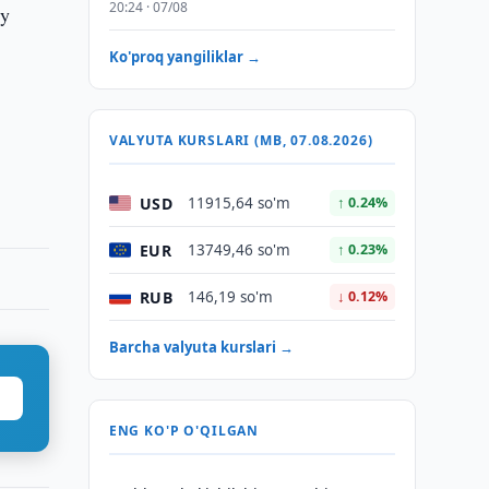
20:24 · 07/08
iy
Ko'proq yangiliklar →
VALYUTA KURSLARI (MB, 07.08.2026)
USD
11915,64 so'm
↑ 0.24%
EUR
13749,46 so'm
↑ 0.23%
RUB
146,19 so'm
↓ 0.12%
Barcha valyuta kurslari →
ENG KO'P O'QILGAN