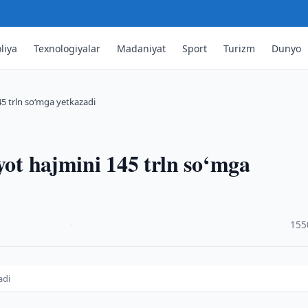
liya
Texnologiyalar
Madaniyat
Sport
Turizm
Dunyo
45 trln so‘mga yetkazadi
yot hajmini 145 trln so‘mga
·
155
adi