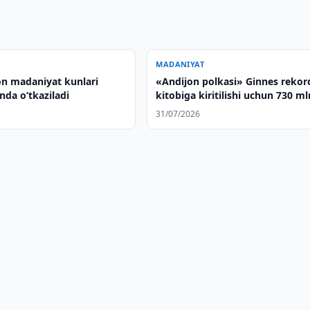
MADANIYAT
on madaniyat kunlari
«Andijon polkasi» Ginnes rekor
onda o‘tkaziladi
kitobiga kiritilishi uchun 730 ml
so‘m ajratildi
31/07/2026