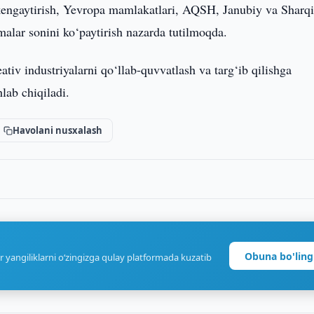
 kengaytirish, Yevropa mamlakatlari, AQSH, Janubiy va Sharq
alar sonini ko‘paytirish nazarda tutilmoqda.
iv industriyalarni qo‘llab-quvvatlash va targ‘ib qilishga
hlab chiqiladi.
Havolani nusxalash
Obuna bo'ling
r yangiliklarni o‘zingizga qulay platformada kuzatib