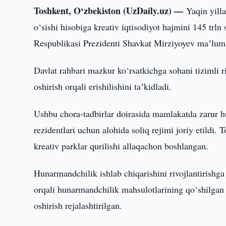
Toshkent, O‘zbekiston (UzDaily.uz) —
Yaqin yill
o‘sishi hisobiga kreativ iqtisodiyot hajmini 145 trl
Respublikasi Prezidenti Shavkat Mirziyoyev maʼlum 
Davlat rahbari mazkur ko‘rsatkichga sohani tizimli r
oshirish orqali erishilishini taʼkidladi.
Ushbu chora-tadbirlar doirasida mamlakatda zarur hu
rezidentlari uchun alohida soliq rejimi joriy etildi
kreativ parklar qurilishi allaqachon boshlangan.
Hunarmandchilik ishlab chiqarishini rivojlantirishg
orqali hunarmandchilik mahsulotlarining qo‘shilgan 
oshirish rejalashtirilgan.