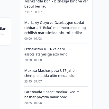
Toshkentda kichik biznesga bino va yer
bepul beriladi
23:07 · 31/07
Markaziy Osiyo va Ozarbayjon davlat
rahbarlari “Boku” mehmonxonasining
dlar
ochilish marosimida ishtirok etdilar
n
00:00 · 01/08
O‘zbekiston ICCA xalqaro
assotsiatsiyasiga aʼzo bo‘ldi
20:38 · 01/08
Muxlisa Masharipova U17 jahon
chempionatida oltin medal oldi
23:45 · 31/07
Farg‘onada “Inson” markazi xodimi
hashar paytida halok bo‘ldi
20:25 · 01/08