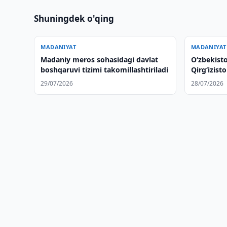
Shuningdek o'qing
MADANIYAT
MADANIYAT
Madaniy meros sohasidagi davlat
O‘zbekist
boshqaruvi tizimi takomillashtiriladi
Qirg‘izist
29/07/2026
28/07/2026