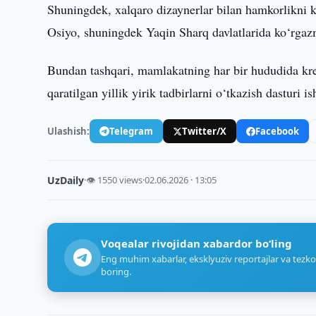
Shuningdek, xalqaro dizaynerlar bilan hamkorlikni
Osiyo, shuningdek Yaqin Sharq davlatlarida ko‘rgazm
Bundan tashqari, mamlakatning har bir hududida kreat
qaratilgan yillik yirik tadbirlarni o‘tkazish dasturi is
Ulashish:
Telegram
Twitter/X
Facebook
UzDaily
·
👁 1550 views
·
02.06.2026 · 13:05
Voqealar rivojidan xabardor bo‘ling
Eng muhim xabarlar, eksklyuziv reportajlar va tezko
boring.