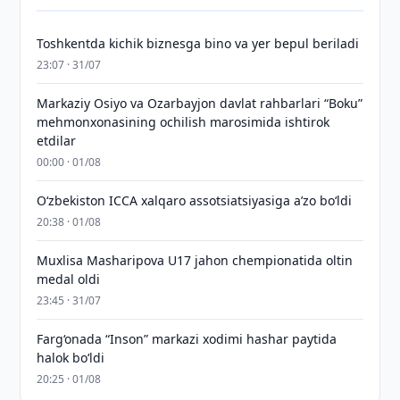
Toshkentda kichik biznesga bino va yer bepul beriladi
23:07 · 31/07
Markaziy Osiyo va Ozarbayjon davlat rahbarlari “Boku”
mehmonxonasining ochilish marosimida ishtirok
etdilar
00:00 · 01/08
O‘zbekiston ICCA xalqaro assotsiatsiyasiga aʼzo bo‘ldi
20:38 · 01/08
Muxlisa Masharipova U17 jahon chempionatida oltin
medal oldi
23:45 · 31/07
Farg‘onada “Inson” markazi xodimi hashar paytida
halok bo‘ldi
20:25 · 01/08