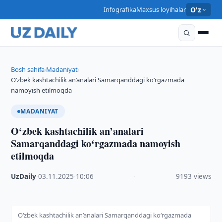
Infografika
Maxsus loyihalar
O'z
Bosh sahifa
Madaniyat
›
›
O‘zbek kashtachilik an’analari Samarqanddagi ko‘rgazmada
namoyish etilmoqda
MADANIYAT
O‘zbek kashtachilik an’analari
Samarqanddagi ko‘rgazmada namoyish
etilmoqda
UzDaily
·
03.11.2025
·
10:06
·
9193 views
O‘zbek kashtachilik an’analari Samarqanddagi ko‘rgazmada