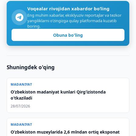
Voqealar rivojidan xabardor bo‘ling
Eng muhim xabarlar, eksklyuziv reportajlar va tezkor
yangiliklarni o‘zingizga qulay platformada kuzatib
boring.
Obuna bo'ling
Shuningdek o'qing
MADANIYAT
O‘zbekiston madaniyat kunlari Qirg‘izistonda
o‘tkaziladi
28/07/2026
MADANIYAT
O‘zbekiston muzeylarida 2,6 mlndan ortiq eksponat