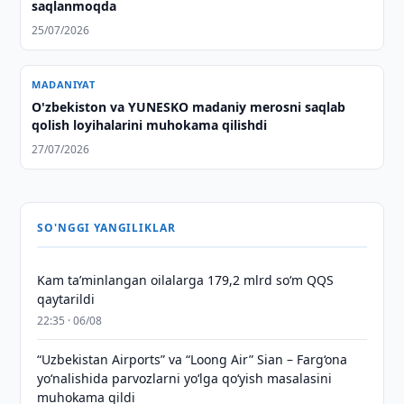
saqlanmoqda
25/07/2026
MADANIYAT
O'zbekiston va YUNESKO madaniy merosni saqlab
qolish loyihalarini muhokama qilishdi
27/07/2026
SO'NGGI YANGILIKLAR
Kam taʼminlangan oilalarga 179,2 mlrd so‘m QQS
qaytarildi
22:35 · 06/08
“Uzbekistan Airports” va “Loong Air” Sian – Farg‘ona
yo‘nalishida parvozlarni yo‘lga qo‘yish masalasini
muhokama qildi