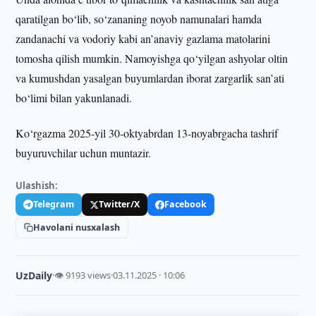
qaratilgan bo‘lib, so‘zananing noyob namunalari hamda
zandanachi va vodoriy kabi an’anaviy gazlama matolarini
tomosha qilish mumkin. Namoyishga qo‘yilgan ashyolar oltin
va kumushdan yasalgan buyumlardan iborat zargarlik san’ati
bo‘limi bilan yakunlanadi.
Ko‘rgazma 2025-yil 30-oktyabrdan 13-noyabrgacha tashrif
buyuruvchilar uchun muntazir.
Ulashish:
Telegram
Twitter/X
Facebook
Havolani nusxalash
UzDaily
·
👁 9193 views
·
03.11.2025 · 10:06