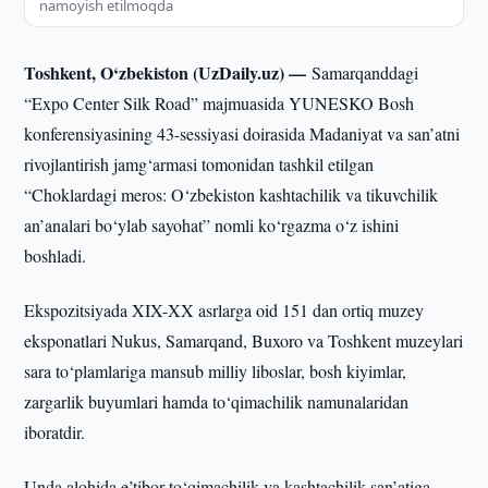
namoyish etilmoqda
Toshkent, O‘zbekiston (UzDaily.uz) —
Samarqanddagi
“Expo Center Silk Road” majmuasida YUNESKO Bosh
konferensiyasining 43-sessiyasi doirasida Madaniyat va san’atni
rivojlantirish jamg‘armasi tomonidan tashkil etilgan
“Choklardagi meros: O‘zbekiston kashtachilik va tikuvchilik
an’analari bo‘ylab sayohat” nomli ko‘rgazma o‘z ishini
boshladi.
Ekspozitsiyada XIX-XX asrlarga oid 151 dan ortiq muzey
eksponatlari Nukus, Samarqand, Buxoro va Toshkent muzeylari
sara to‘plamlariga mansub milliy liboslar, bosh kiyimlar,
zargarlik buyumlari hamda to‘qimachilik namunalaridan
iboratdir.
Unda alohida e’tibor to‘qimachilik va kashtachilik san’atiga