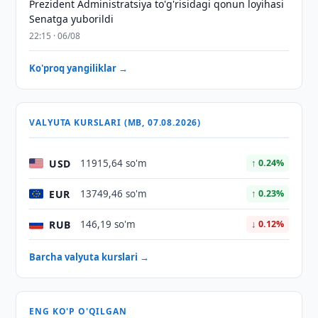
Prezident Administratsiya to'g'risidagi qonun loyihasi
Senatga yuborildi
22:15 · 06/08
Ko'proq yangiliklar →
VALYUTA KURSLARI (MB, 07.08.2026)
USD
11915,64 so'm
↑ 0.24%
EUR
13749,46 so'm
↑ 0.23%
RUB
146,19 so'm
↓ 0.12%
Barcha valyuta kurslari →
ENG KO'P O'QILGAN