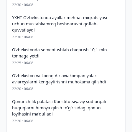
22:30 · 06/08
YXHT O‘zbekistonda ayollar mehnat migratsiyasi
uchun mustahkamroq boshqaruvni qo‘llab-
quvvatlaydi
22:30 · 06/08
O‘zbekistonda sement ishlab chiqarish 10,1 mln
tonnaga yetdi
22:25 · 06/08
Oʻzbekiston va Loong Air aviakompaniyalari
aviareyslarni kengaytirishni muhokama qilishdi
22:20 · 06/08
Qonunchilik palatasi Konstitutsiyaviy sud orqali
huquqlarni himoya qilish to'g'risidagi qonun
loyihasini ma'qulladi
22:20 · 06/08