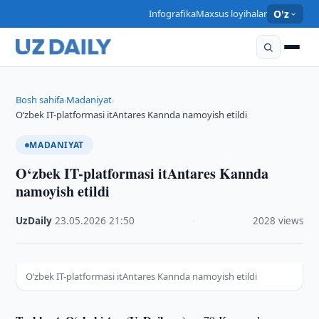
Infografika
Maxsus loyihalar
O'z
Bosh sahifa
Madaniyat
›
›
O‘zbek IT-platformasi itAntares Kannda namoyish etildi
MADANIYAT
O‘zbek IT-platformasi itAntares Kannda
namoyish etildi
UzDaily
·
23.05.2026
·
21:50
·
2028 views
O‘zbek IT-platformasi itAntares Kannda namoyish etildi