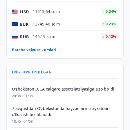
USD
11915,64 so'm
↑ 0.24%
EUR
13749,46 so'm
↑ 0.23%
RUB
146,19 so'm
↓ 0.12%
Barcha valyuta kurslari →
ENG KO'P O'QILGAN
O‘zbekiston ICCA xalqaro assotsiatsiyasiga aʼzo bo‘ldi
20:38 · 01/08
7 avgustdan O‘zbekistonda hayvonlarni ro‘yxatdan
o‘tkazish boshlanadi
18:45 · 04/08