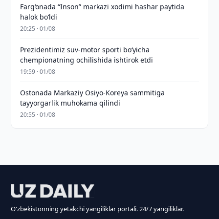
Farg‘onada “Inson” markazi xodimi hashar paytida
halok bo‘ldi
20:25 · 01/08
Prezidentimiz suv-motor sporti bo‘yicha
chempionatning ochilishida ishtirok etdi
19:59 · 01/08
Ostonada Markaziy Osiyo-Koreya sammitiga
tayyorgarlik muhokama qilindi
20:55 · 01/08
O'zbekistonning yetakchi yangiliklar portali. 24/7 yangiliklar.