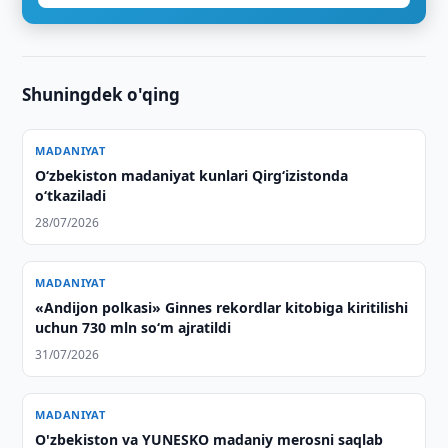
Shuningdek o'qing
MADANIYAT
O‘zbekiston madaniyat kunlari Qirg‘izistonda
o‘tkaziladi
28/07/2026
MADANIYAT
«Andijon polkasi» Ginnes rekordlar kitobiga kiritilishi
uchun 730 mln so‘m ajratildi
31/07/2026
MADANIYAT
O'zbekiston va YUNESKO madaniy merosni saqlab