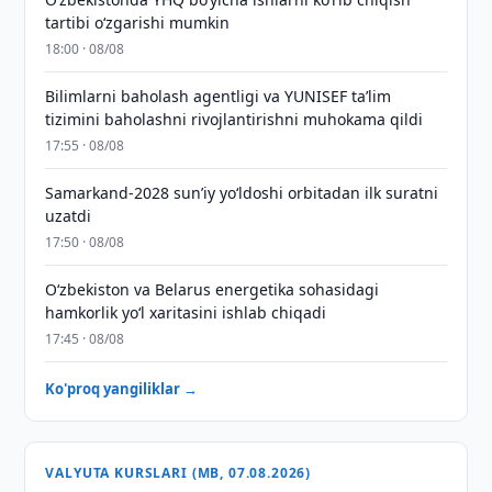
tartibi o‘zgarishi mumkin
18:00 · 08/08
Bilimlarni baholash agentligi va YUNISEF taʼlim
tizimini baholashni rivojlantirishni muhokama qildi
17:55 · 08/08
Samarkand-2028 sunʼiy yo‘ldoshi orbitadan ilk suratni
uzatdi
17:50 · 08/08
Oʻzbekiston va Belarus energetika sohasidagi
hamkorlik yoʻl xaritasini ishlab chiqadi
17:45 · 08/08
Ko'proq yangiliklar →
VALYUTA KURSLARI (MB, 07.08.2026)