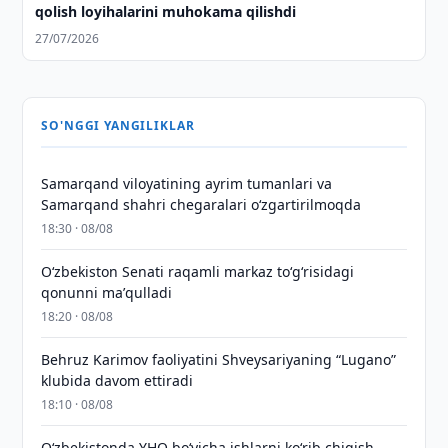
qolish loyihalarini muhokama qilishdi
27/07/2026
SO'NGGI YANGILIKLAR
Samarqand viloyatining ayrim tumanlari va
Samarqand shahri chegaralari oʻzgartirilmoqda
18:30 · 08/08
Oʻzbekiston Senati raqamli markaz toʻgʻrisidagi
qonunni maʼqulladi
18:20 · 08/08
Behruz Karimov faoliyatini Shveysariyaning “Lugano”
klubida davom ettiradi
18:10 · 08/08
O‘zbekistonda YHQ bo‘yicha ishlarni ko‘rib chiqish