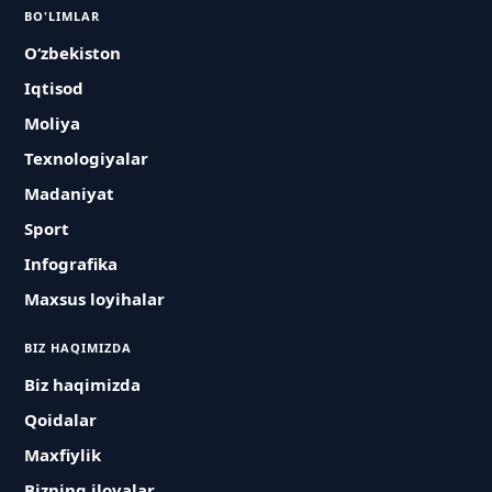
BO'LIMLAR
O‘zbekiston
Iqtisod
Moliya
Texnologiyalar
Madaniyat
Sport
Infografika
Maxsus loyihalar
BIZ HAQIMIZDA
Biz haqimizda
Qoidalar
Maxfiylik
Bizning ilovalar