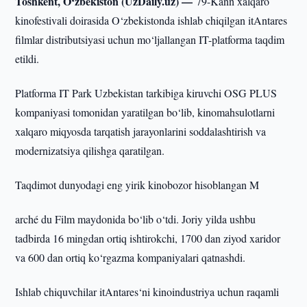
Toshkent, O‘zbekiston (UzDaily.uz) —
79-Kann xalqaro
kinofestivali doirasida O‘zbekistonda ishlab chiqilgan itAntares
filmlar distributsiyasi uchun mo‘ljallangan IT-platforma taqdim
etildi.
Platforma IT Park Uzbekistan tarkibiga kiruvchi OSG PLUS
kompaniyasi tomonidan yaratilgan bo‘lib, kinomahsulotlarni
xalqaro miqyosda tarqatish jarayonlarini soddalashtirish va
modernizatsiya qilishga qaratilgan.
Taqdimot dunyodagi eng yirik kinobozor hisoblangan M
arché du Film maydonida bo‘lib o‘tdi. Joriy yilda ushbu
tadbirda 16 mingdan ortiq ishtirokchi, 1700 dan ziyod xaridor
va 600 dan ortiq ko‘rgazma kompaniyalari qatnashdi.
Ishlab chiquvchilar itAntares‘ni kinoindustriya uchun raqamli