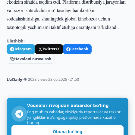
ekotizim sifatida taqdim etdi. Platforma distributsiya jarayonlari
va bozor ishtirokchilari o‘rtasidagi hamkorlikni
soddalashtirishga, shuningdek global kinobozor uchun
texnologik yechimlarni taklif etishga qaratilgani taʼkidlandi.
Ulashish:
Telegram
Twitter/X
Facebook
Havolani nusxalash
UzDaily
·
👁 2028 views
·
23.05.2026 · 21:50
Voqealar rivojidan xabardor bo‘ling
Eng muhim xabarlar, eksklyuziv reportajlar va tezkor
yangiliklarni o‘zingizga qulay platformada kuzatib
boring.
Obuna bo'ling