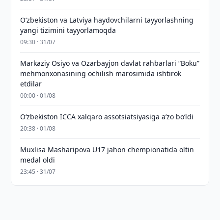
Oʻzbekiston va Latviya haydovchilarni tayyorlashning
yangi tizimini tayyorlamoqda
09:30 · 31/07
Markaziy Osiyo va Ozarbayjon davlat rahbarlari “Boku”
mehmonxonasining ochilish marosimida ishtirok
etdilar
00:00 · 01/08
O‘zbekiston ICCA xalqaro assotsiatsiyasiga aʼzo bo‘ldi
20:38 · 01/08
Muxlisa Masharipova U17 jahon chempionatida oltin
medal oldi
23:45 · 31/07