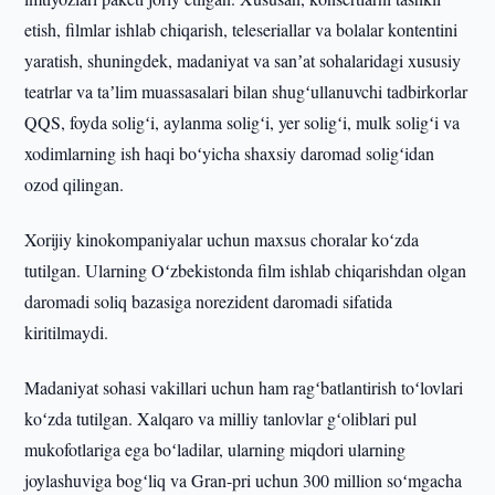
etish, filmlar ishlab chiqarish, teleseriallar va bolalar kontentini
yaratish, shuningdek, madaniyat va sanʼat sohalaridagi xususiy
teatrlar va taʼlim muassasalari bilan shugʻullanuvchi tadbirkorlar
QQS, foyda soligʻi, aylanma soligʻi, yer soligʻi, mulk soligʻi va
xodimlarning ish haqi boʻyicha shaxsiy daromad soligʻidan
ozod qilingan.
Xorijiy kinokompaniyalar uchun maxsus choralar koʻzda
tutilgan. Ularning Oʻzbekistonda film ishlab chiqarishdan olgan
daromadi soliq bazasiga norezident daromadi sifatida
kiritilmaydi.
Madaniyat sohasi vakillari uchun ham ragʻbatlantirish toʻlovlari
koʻzda tutilgan. Xalqaro va milliy tanlovlar gʻoliblari pul
mukofotlariga ega boʻladilar, ularning miqdori ularning
joylashuviga bogʻliq va Gran-pri uchun 300 million soʻmgacha