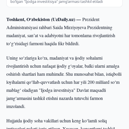
boʻlgan "Ijodga investitsiya" jamgʻarmasi tashkil etiladi
Toshkent, O‘zbekiston (UzDaily.uz) —
Prezident
Administratsiyasi rahbari Saida Mirziyoyeva Prezidentning
madaniyat, sanʼat va adabiyotni har tomonlama rivojlantirish
toʻgʻrisidagi farmoni haqida fikr bildirdi.
Uning soʻzlariga koʻra, madaniyat va ijodiy sohalarni
rivojlantirish uchun nafaqat ijodiy gʻoyalar, balki ularni amalga
oshirish shartlari ham muhimdir. Shu munosabat bilan, istiqbolli
loyihalarni qoʻllab-quvvatlash uchun har yili 200 milliard soʻm
mablagʻ oladigan "Ijodga investitsiya" Davlat maqsadli
jamgʻarmasini tashkil etishni nazarda tutuvchi farmon
imzolandi.
Hujjatda ijodiy soha vakillari uchun keng koʻlamli soliq
imtiyozlari paketi joriy etilgan. Xususan, konsertlarni tashkil