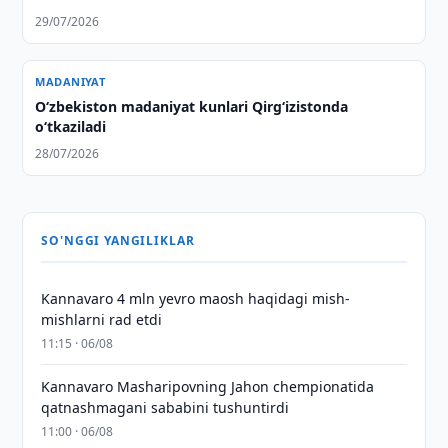
29/07/2026
MADANIYAT
O‘zbekiston madaniyat kunlari Qirg‘izistonda
o‘tkaziladi
28/07/2026
SO'NGGI YANGILIKLAR
Kannavaro 4 mln yevro maosh haqidagi mish-
mishlarni rad etdi
11:15 · 06/08
Kannavaro Masharipovning Jahon chempionatida
qatnashmagani sababini tushuntirdi
11:00 · 06/08