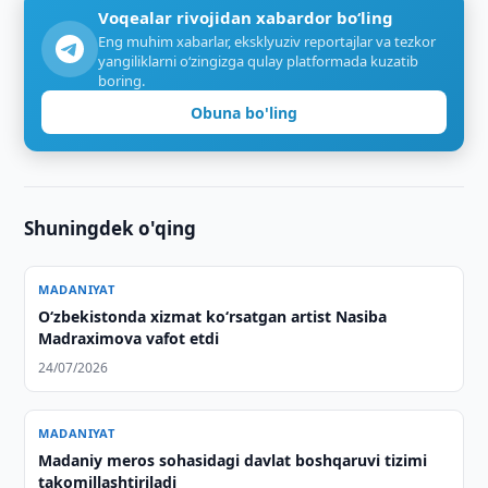
Voqealar rivojidan xabardor bo‘ling
Eng muhim xabarlar, eksklyuziv reportajlar va tezkor
yangiliklarni o‘zingizga qulay platformada kuzatib
boring.
Obuna bo'ling
Shuningdek o'qing
MADANIYAT
O‘zbekistonda xizmat ko‘rsatgan artist Nasiba
Madraximova vafot etdi
24/07/2026
MADANIYAT
Madaniy meros sohasidagi davlat boshqaruvi tizimi
takomillashtiriladi