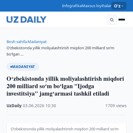
Infografika
Maxsus loyihalar
O'z
Bosh sahifa
Madaniyat
›
›
Oʻzbekistonda yillik moliyalashtirish miqdori 200 milliard soʻm
boʻlgan …
MADANIYAT
Oʻzbekistonda yillik moliyalashtirish miqdori
200 milliard soʻm boʻlgan "Ijodga
investitsiya" jamgʻarmasi tashkil etiladi
UzDaily
·
03.06.2026
·
10:30
·
1709 views
Oʻzbekistonda yillik moliyalashtirish miqdori 200 milliard soʻm