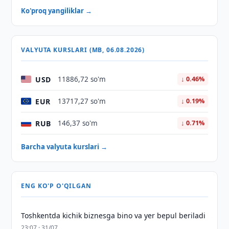
Ko'proq yangiliklar →
VALYUTA KURSLARI (MB, 06.08.2026)
USD
11886,72 so'm
↓ 0.46%
EUR
13717,27 so'm
↓ 0.19%
RUB
146,37 so'm
↓ 0.71%
Barcha valyuta kurslari →
ENG KO'P O'QILGAN
Toshkentda kichik biznesga bino va yer bepul beriladi
23:07 · 31/07