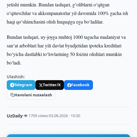
yetishi mumkin. Bundan tashqari, gʻoliblarni oʻqitgan
oʻqituvchilar va akkompanatorlar yil davomida 100% gacha ish
haqi qoʻshimchasini olish huquqiga ega boʻladilar.
Bundan tashqari, uy-joyga muhtoj 1000 tagacha madaniyat va
sanʼat arboblari har yili davlat byudjetidan ipoteka kreditlari
boʻyicha dastlabki toʻlovlarining 50 foizini olishlari mumkin
boʻladi.
Ulashish:
Telegram
Twitter/X
Facebook
Havolani nusxalash
UzDaily
·
👁 1709 views
·
03.06.2026 · 10:30