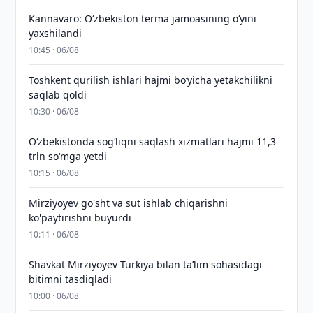
Kannavaro: O‘zbekiston terma jamoasining o‘yini
yaxshilandi
10:45 · 06/08
Toshkent qurilish ishlari hajmi bo‘yicha yetakchilikni
saqlab qoldi
10:30 · 06/08
O‘zbekistonda sog‘liqni saqlash xizmatlari hajmi 11,3
trln so‘mga yetdi
10:15 · 06/08
Mirziyoyev go'sht va sut ishlab chiqarishni
ko'paytirishni buyurdi
10:11 · 06/08
Shavkat Mirziyoyev Turkiya bilan taʼlim sohasidagi
bitimni tasdiqladi
10:00 · 06/08