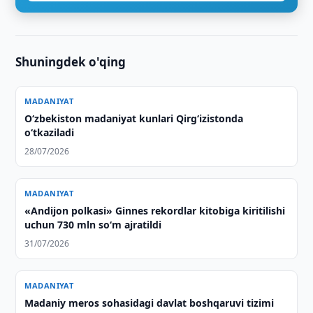
Shuningdek o'qing
MADANIYAT
O‘zbekiston madaniyat kunlari Qirg‘izistonda
o‘tkaziladi
28/07/2026
MADANIYAT
«Andijon polkasi» Ginnes rekordlar kitobiga kiritilishi
uchun 730 mln so‘m ajratildi
31/07/2026
MADANIYAT
Madaniy meros sohasidagi davlat boshqaruvi tizimi