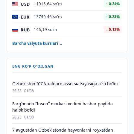
USD
11915,64 so'm
↑ 0.24%
EUR
13749,46 so'm
↑ 0.23%
RUB
146,19 so'm
↓ 0.12%
Barcha valyuta kurslari →
ENG KO'P O'QILGAN
O‘zbekiston ICCA xalqaro assotsiatsiyasiga aʼzo bo‘ldi
20:38 · 01/08
Farg‘onada “Inson” markazi xodimi hashar paytida
halok bo‘ldi
20:25 · 01/08
7 avgustdan O‘zbekistonda hayvonlarni ro‘yxatdan