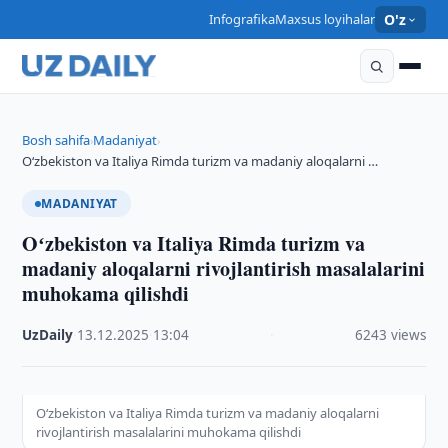
Infografika
Maxsus loyihalar
O'z
Bosh sahifa
Madaniyat
›
›
Oʻzbekiston va Italiya Rimda turizm va madaniy aloqalarni …
MADANIYAT
Oʻzbekiston va Italiya Rimda turizm va
madaniy aloqalarni rivojlantirish masalalarini
muhokama qilishdi
UzDaily
·
13.12.2025
·
13:04
·
6243 views
Oʻzbekiston va Italiya Rimda turizm va madaniy aloqalarni
rivojlantirish masalalarini muhokama qilishdi