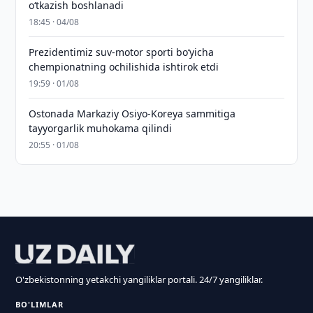
o‘tkazish boshlanadi
18:45 · 04/08
Prezidentimiz suv-motor sporti bo‘yicha
chempionatning ochilishida ishtirok etdi
19:59 · 01/08
Ostonada Markaziy Osiyo-Koreya sammitiga
tayyorgarlik muhokama qilindi
20:55 · 01/08
O'zbekistonning yetakchi yangiliklar portali. 24/7 yangiliklar.
BO'LIMLAR