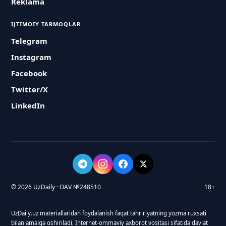
Reklama
IJTIMOIY TARMOQLAR
Telegram
Instagram
Facebook
Twitter/X
LinkedIn
© 2026 UzDaily · OAV №248510
18+
UzDaily.uz materiallaridan foydalanish faqat tahririyatning yozma ruxsati
bilan amalga oshiriladi. Internet-ommaviy axborot vositasi sifatida davlat