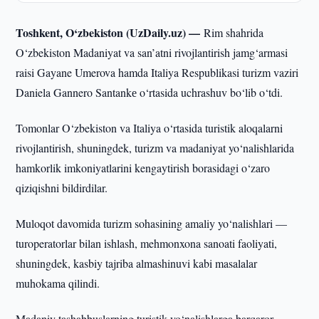
Toshkent, O‘zbekiston (UzDaily.uz) —
Rim shahrida
O‘zbekiston Madaniyat va san’atni rivojlantirish jamg‘armasi
raisi Gayane Umerova hamda Italiya Respublikasi turizm vaziri
Daniela Gannero Santankе o‘rtasida uchrashuv bo‘lib o‘tdi.
Tomonlar O‘zbekiston va Italiya o‘rtasida turistik aloqalarni
rivojlantirish, shuningdek, turizm va madaniyat yo‘nalishlarida
hamkorlik imkoniyatlarini kengaytirish borasidagi o‘zaro
qiziqishni bildirdilar.
Muloqot davomida turizm sohasining amaliy yo‘nalishlari —
turoperatorlar bilan ishlash, mehmonxona sanoati faoliyati,
shuningdek, kasbiy tajriba almashinuvi kabi masalalar
muhokama qilindi.
Madaniy tashabbuslarning turistik yo‘nalishlarga barqaror