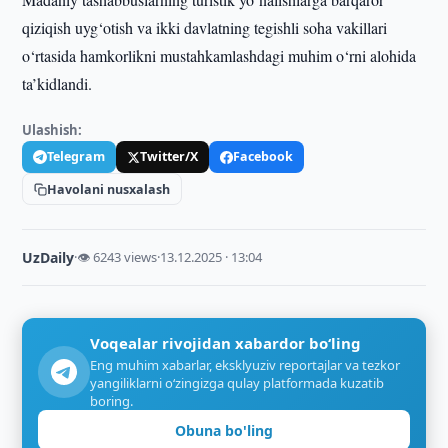
qiziqish uyg‘otish va ikki davlatning tegishli soha vakillari
o‘rtasida hamkorlikni mustahkamlashdagi muhim o‘rni alohida
ta’kidlandi.
Ulashish:
Telegram
Twitter/X
Facebook
Havolani nusxalash
UzDaily
·
👁 6243 views
·
13.12.2025 · 13:04
Voqealar rivojidan xabardor bo‘ling
Eng muhim xabarlar, eksklyuziv reportajlar va tezkor
yangiliklarni o‘zingizga qulay platformada kuzatib
boring.
Obuna bo'ling