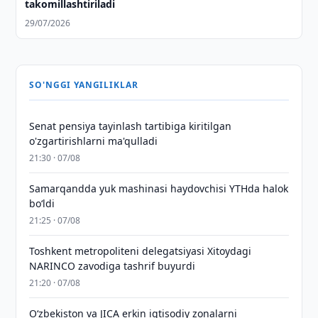
takomillashtiriladi
29/07/2026
SO'NGGI YANGILIKLAR
Senat pensiya tayinlash tartibiga kiritilgan
o'zgartirishlarni ma'qulladi
21:30 · 07/08
Samarqandda yuk mashinasi haydovchisi YTHda halok
bo‘ldi
21:25 · 07/08
Toshkent metropoliteni delegatsiyasi Xitoydagi
NARINCO zavodiga tashrif buyurdi
21:20 · 07/08
Oʻzbekiston va JICA erkin iqtisodiy zonalarni