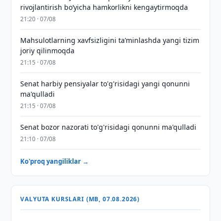
rivojlantirish boʻyicha hamkorlikni kengaytirmoqda
21:20 · 07/08
Mahsulotlarning xavfsizligini taʼminlashda yangi tizim
joriy qilinmoqda
21:15 · 07/08
Senat harbiy pensiyalar to'g'risidagi yangi qonunni
ma'qulladi
21:15 · 07/08
Senat bozor nazorati to'g'risidagi qonunni ma'qulladi
21:10 · 07/08
Ko'proq yangiliklar →
VALYUTA KURSLARI (MB, 07.08.2026)