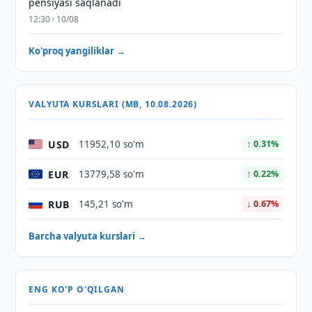
pensiyasi saqlanadi
12:30 · 10/08
Ko'proq yangiliklar →
VALYUTA KURSLARI (MB, 10.08.2026)
USD
11952,10 so'm
↑ 0.31%
EUR
13779,58 so'm
↑ 0.22%
RUB
145,21 so'm
↓ 0.67%
Barcha valyuta kurslari →
ENG KO'P O'QILGAN