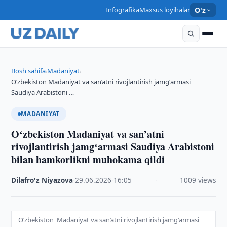
Infografika
Maxsus loyihalar
O'z
Bosh sahifa
Madaniyat
›
›
Oʻzbekiston Madaniyat va san’atni rivojlantirish jamgʻarmasi
Saudiya Arabistoni …
MADANIYAT
Oʻzbekiston Madaniyat va san’atni
rivojlantirish jamgʻarmasi Saudiya Arabistoni
bilan hamkorlikni muhokama qildi
Dilafro'z Niyazova
·
29.06.2026
·
16:05
·
1009 views
Oʻzbekiston Madaniyat va san’atni rivojlantirish jamgʻarmasi