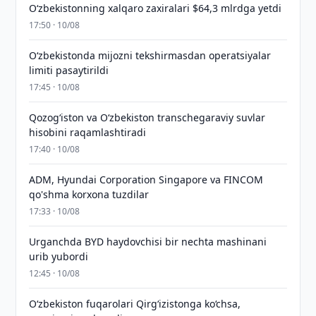
O‘zbekistonning xalqaro zaxiralari $64,3 mlrdga yetdi
17:50 · 10/08
O‘zbekistonda mijozni tekshirmasdan operatsiyalar
limiti pasaytirildi
17:45 · 10/08
Qozog‘iston va O‘zbekiston transchegaraviy suvlar
hisobini raqamlashtiradi
17:40 · 10/08
ADM, Hyundai Corporation Singapore va FINCOM
qo'shma korxona tuzdilar
17:33 · 10/08
Urganchda BYD haydovchisi bir nechta mashinani
urib yubordi
12:45 · 10/08
O‘zbekiston fuqarolari Qirg‘izistonga ko‘chsa,