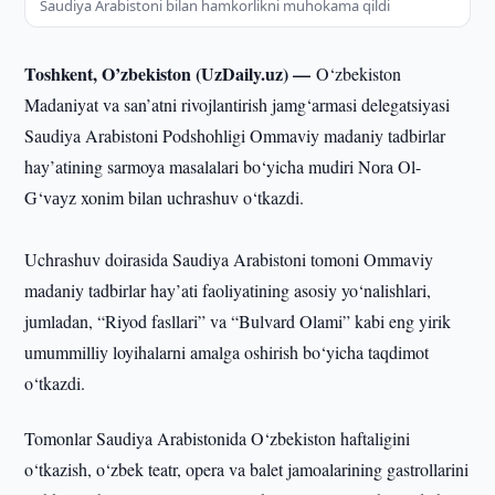
Saudiya Arabistoni bilan hamkorlikni muhokama qildi
Toshkent, O’zbekiston (UzDaily.uz) —
O‘zbekiston
Madaniyat va san’atni rivojlantirish jamg‘armasi delegatsiyasi
Saudiya Arabistoni Podshohligi Ommaviy madaniy tadbirlar
hay’atining sarmoya masalalari bo‘yicha mudiri Nоra Ol-
G‘vаyz xonim bilan uchrashuv o‘tkazdi.
Uchrashuv doirasida Saudiya Arabistoni tomoni Ommaviy
madaniy tadbirlar hay’ati faoliyatining asosiy yo‘nalishlari,
jumladan, “Riyod fasllari” va “Bulvard Olami” kabi eng yirik
umummilliy loyihalarni amalga oshirish bo‘yicha taqdimot
o‘tkazdi.
Tomonlar Saudiya Arabistonida O‘zbekiston haftaligini
o‘tkazish, o‘zbek teatr, opera va balet jamoalarining gastrollarini