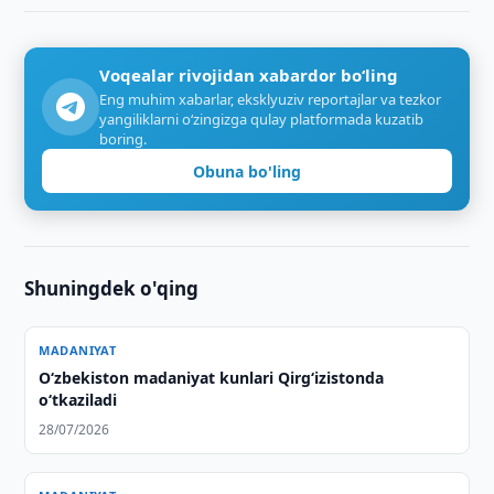
Voqealar rivojidan xabardor bo‘ling
Eng muhim xabarlar, eksklyuziv reportajlar va tezkor
yangiliklarni o‘zingizga qulay platformada kuzatib
boring.
Obuna bo'ling
Shuningdek o'qing
MADANIYAT
O‘zbekiston madaniyat kunlari Qirg‘izistonda
o‘tkaziladi
28/07/2026