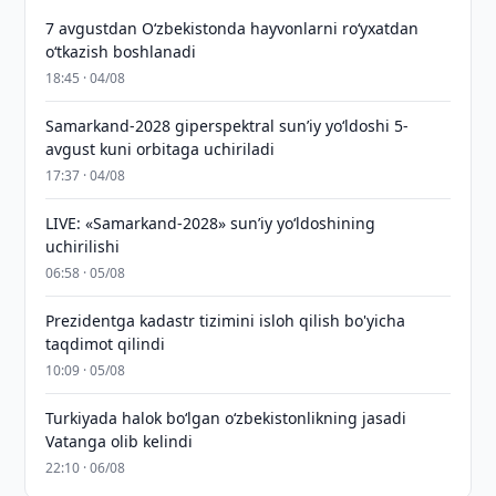
7 avgustdan O‘zbekistonda hayvonlarni ro‘yxatdan
o‘tkazish boshlanadi
18:45 · 04/08
Samarkand-2028 giperspektral sun’iy yo‘ldoshi 5-
avgust kuni orbitaga uchiriladi
17:37 · 04/08
LIVE: «Samarkand-2028» sun’iy yo‘ldoshining
uchirilishi
06:58 · 05/08
Prezidentga kadastr tizimini isloh qilish bo'yicha
taqdimot qilindi
10:09 · 05/08
Turkiyada halok bo‘lgan o‘zbekistonlikning jasadi
Vatanga olib kelindi
22:10 · 06/08