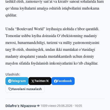
tashkil etish, zamonaviy san’at va kreativ sanoat sohalarida ham
qo‘shma loyihalarni amalga oshirish istiqbollarini muhokama
qildilar.
Unda “Boulevard World” loyihasiga alohida e’tibor qaratildi.
Tomonlar ushbu loyiha doirasida O‘zbekistonning madaniy
merosi, hunarmandchiligi, turizmi va milliy gastronomiyasini
targ‘ib etish, shuningdek, undan ikki mamlakat o‘rtasidagi
madaniy aloqalarni yanada mustahkamlash uchun doimiy
maydon sifatida foydalanish imkoniyatlarini ko‘rib chiqdilar.
Ulashish:
Telegram
Twitter/X
Facebook
Havolani nusxalash
Dilafro'z Niyazova
·
👁 1009 views
·
29.06.2026 · 16:05