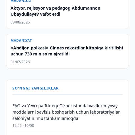
MADANIYAT
Aktyor, rejissyor va pedagog Abdumannon
Ubaydullayev vafot etdi
08/08/2026
MADANIYAT
«Andijon polkasi» Ginnes rekordlar kitobiga kiritilishi
uchun 730 mln so‘m ajratildi
31/07/2026
SO'NGGI YANGILIKLAR
FAO va Yevropa Ittifoqi O‘zbekistonda xavfli kimyoviy
moddalarni xavfsiz boshqarish uchun laboratoriyalar
salohiyatini mustahkamlamoqda
17:56 · 10/08