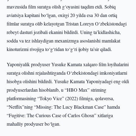
mavzusida film suratga olish g‘oyasini taqdim etdi. Sobiq
aviatsiya kapitani bo‘lgan, oxirgi 20 yilda esa 30 dan ortiq
filmlar suratga olib kelayotgan Tristan Loreyn O‘zbekistondagi
rebeyt dasturi jozibali ekanini bildirdi. Uning ta’kidlashicha,
sodda va tez ishlaydigan mexanizmga asoslanishi mamlakat
kinoturizmi rivojiga to‘g‘ridan to‘g‘ri ijobiy ta’sir qiladi.
Yaponiyalik prodyuser Yusuke Kamata xalqaro film loyihalarini
suratga olishni rejalashtirganda O‘zbekistondagi imkoniyatlarni
hisobga olishini bildirdi. Yusuke Kamata Yaponiyadagi eng oldi
prodyuserlardan hisoblanib, u “HBO Max” striming
platformasining “Tokyo Vice” (2022) filmiga, qolaversa,
“Netflix”ning “Missing: The Lucy Blackman Case” hamda
“Fugitive: The Curious Case of Carlos Ghosn” xitlariga
mahalliy prodyuser bo‘lgan.