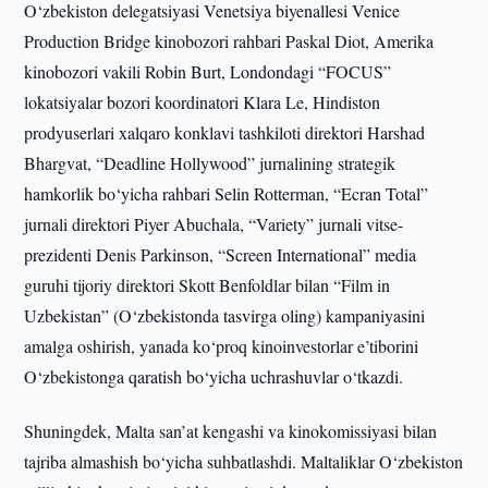
O‘zbekiston delegatsiyasi Venetsiya biyenallesi Venice
Production Bridge kinobozori rahbari Paskal Diot, Amerika
kinobozori vakili Robin Burt, Londondagi “FOCUS”
lokatsiyalar bozori koordinatori Klara Le, Hindiston
prodyuserlari xalqaro konklavi tashkiloti direktori Harshad
Bhargvat, “Deadline Hollywood” jurnalining strategik
hamkorlik bo‘yicha rahbari Selin Rotterman, “Ecran Total”
jurnali direktori Piyer Abuchala, “Variety” jurnali vitse-
prezidenti Denis Parkinson, “Screen International” media
guruhi tijoriy direktori Skott Benfoldlar bilan “Film in
Uzbekistan” (O‘zbekistonda tasvirga oling) kampaniyasini
amalga oshirish, yanada ko‘proq kinoinvestorlar e’tiborini
O‘zbekistonga qaratish bo‘yicha uchrashuvlar o‘tkazdi.
Shuningdek, Malta san’at kengashi va kinokomissiyasi bilan
tajriba almashish bo‘yicha suhbatlashdi. Maltaliklar O‘zbekiston