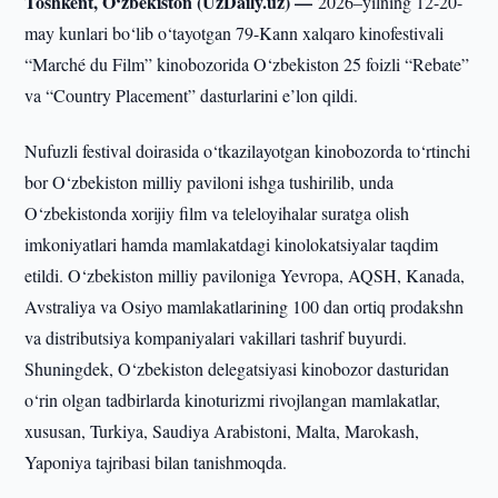
Toshkent, O‘zbekiston (UzDaily.uz) —
​2026–yilning 12-20-
may kunlari bo‘lib o‘tayotgan 79-Kann xalqaro kinofestivali
“Marché du Film” kinobozorida O‘zbekiston 25 foizli “Rebate”
va “Country Placement” dasturlarini e’lon qildi.
Nufuzli festival doirasida o‘tkazilayotgan kinobozorda to‘rtinchi
bor O‘zbekiston milliy paviloni ishga tushirilib, unda
O‘zbekistonda xorijiy film va teleloyihalar suratga olish
imkoniyatlari hamda mamlakatdagi kinolokatsiyalar taqdim
etildi. O‘zbekiston milliy paviloniga Yevropa, AQSH, Kanada,
Avstraliya va Osiyo mamlakatlarining 100 dan ortiq prodakshn
va distributsiya kompaniyalari vakillari tashrif buyurdi.
Shuningdek, O‘zbekiston delegatsiyasi kinobozor dasturidan
o‘rin olgan tadbirlarda kinoturizmi rivojlangan mamlakatlar,
xususan, Turkiya, Saudiya Arabistoni, Malta, Marokash,
Yaponiya tajribasi bilan tanishmoqda.