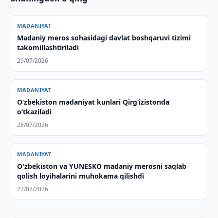
MADANIYAT
Madaniy meros sohasidagi davlat boshqaruvi tizimi
takomillashtiriladi
29/07/2026
MADANIYAT
O‘zbekiston madaniyat kunlari Qirg‘izistonda
o‘tkaziladi
28/07/2026
MADANIYAT
O'zbekiston va YUNESKO madaniy merosni saqlab
qolish loyihalarini muhokama qilishdi
27/07/2026