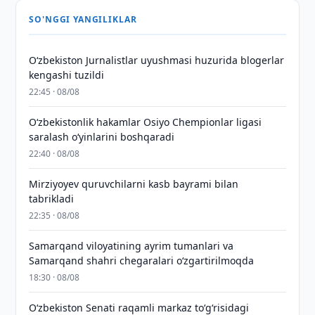
SO'NGGI YANGILIKLAR
O‘zbekiston Jurnalistlar uyushmasi huzurida blogerlar
kengashi tuzildi
22:45 · 08/08
O‘zbekistonlik hakamlar Osiyo Chempionlar ligasi
saralash o‘yinlarini boshqaradi
22:40 · 08/08
Mirziyoyev quruvchilarni kasb bayrami bilan
tabrikladi
22:35 · 08/08
Samarqand viloyatining ayrim tumanlari va
Samarqand shahri chegaralari oʻzgartirilmoqda
18:30 · 08/08
Oʻzbekiston Senati raqamli markaz toʻgʻrisidagi