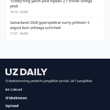
“O‘zMIJ”ning yarim yillik foydasi 2,1 trillion so‘mga
yetdi
18:10 · 03/08
Samarkand-2028 giperspektral sun’iy yo‘ldoshi 5-
avgust kuni orbitaga uchiriladi
17:37 · 04/08
O'zbekistonning yetakchi yangiliklar portali. 24/7 yangiliklar.
BO'LIMLAR
O‘zbekiston
Iqtisod