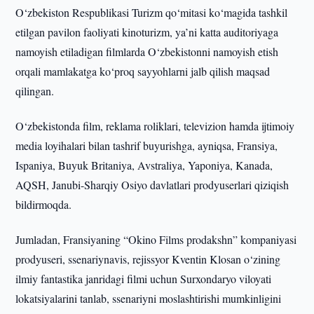
O‘zbekiston Respublikasi Turizm qo‘mitasi ko‘magida tashkil
etilgan pavilon faoliyati kinoturizm, ya’ni katta auditoriyaga
namoyish etiladigan filmlarda O‘zbekistonni namoyish etish
orqali mamlakatga ko‘proq sayyohlarni jalb qilish maqsad
qilingan.
O‘zbekistonda film, reklama roliklari, televizion hamda ijtimoiy
media loyihalari bilan tashrif buyurishga, ayniqsa, Fransiya,
Ispaniya, Buyuk Britaniya, Avstraliya, Yaponiya, Kanada,
AQSH, Janubi-Sharqiy Osiyo davlatlari prodyuserlari qiziqish
bildirmoqda.
Jumladan, Fransiyaning “Okino Films prodakshn” kompaniyasi
prodyuseri, ssenariynavis, rejissyor Kventin Klosan o‘zining
ilmiy fantastika janridagi filmi uchun Surxondaryo viloyati
lokatsiyalarini tanlab, ssenariyni moslashtirishi mumkinligini