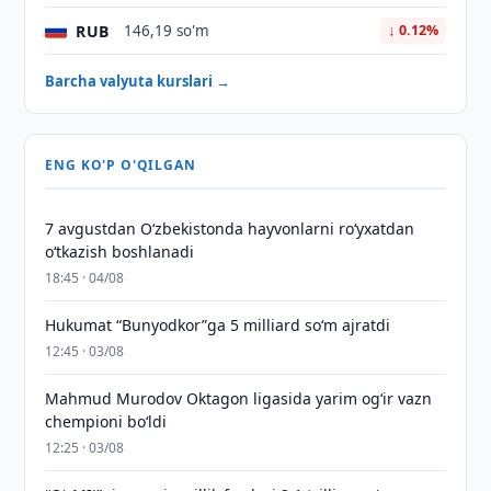
RUB
146,19 so'm
↓ 0.12%
Barcha valyuta kurslari →
ENG KO'P O'QILGAN
7 avgustdan O‘zbekistonda hayvonlarni ro‘yxatdan
o‘tkazish boshlanadi
18:45 · 04/08
Hukumat “Bunyodkor”ga 5 milliard so‘m ajratdi
12:45 · 03/08
Mahmud Murodov Oktagon ligasida yarim og‘ir vazn
chempioni bo‘ldi
12:25 · 03/08