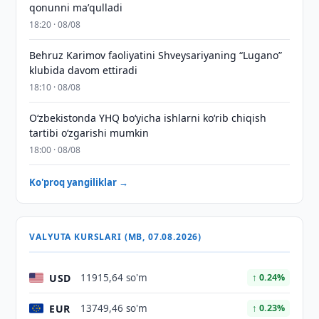
qonunni maʼqulladi
18:20 · 08/08
Behruz Karimov faoliyatini Shveysariyaning “Lugano”
klubida davom ettiradi
18:10 · 08/08
O‘zbekistonda YHQ bo‘yicha ishlarni ko‘rib chiqish
tartibi o‘zgarishi mumkin
18:00 · 08/08
Ko'proq yangiliklar →
VALYUTA KURSLARI (MB, 07.08.2026)
USD
11915,64 so'm
↑ 0.24%
EUR
13749,46 so'm
↑ 0.23%