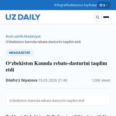
Infografika
Maxsus loyihalar
O'z
Bosh sahifa
Madaniyat
›
›
Oʻzbekiston Kannda rebate-dasturini taqdim etdi
MADANIYAT
Oʻzbekiston Kannda rebate-dasturini taqdim
etdi
Dilafro'z Niyazova
·
19.05.2026
·
21:40
·
1266 views
Oʻzbekiston Kannda rebate-dasturini taqdim etdi