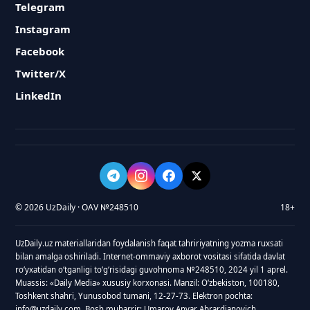
Telegram
Instagram
Facebook
Twitter/X
LinkedIn
© 2026 UzDaily · OAV №248510
18+
UzDaily.uz materiallaridan foydalanish faqat tahririyatning yozma ruxsati
bilan amalga oshiriladi. Internet-ommaviy axborot vositasi sifatida davlat
roʻyxatidan oʻtganligi toʻgʻrisidagi guvohnoma №248510, 2024 yil 1 aprel.
Muassis: «Daily Media» xususiy korxonasi. Manzil: Oʻzbekiston, 100180,
Toshkent shahri, Yunusobod tumani, 12-27-73. Elektron pochta:
info@uzdaily.com. Bosh muharrir: Umarov Anvar Abrardjanovich.