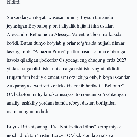
bildirdi.
Surxondaryo viloyati, xususan, uning Boysun tumanida
joylashgan Boybuloq g‘ori italiyalik hujjatli film ustalari
Alessandro Beltrame va Alessiya Valenti e’tibori markazida
bo‘ldi. Butun dunyo bo‘ylab g‘orlar to‘g‘risida hujjatli filmlar
tasvirga olib, “Amazon Prime” platformasida omma e’tiboriga
havola qiladigan ijodkorlar Osiyodagi eng chuqur g‘orda 2027-
yilda suratga olish ishlarini amalga oshirish istagini bildirdi.
Hujjatli film badiiy elementlarni o‘z ichiga olib, hikoya Iskandar
Zulqarnayn devori siri kontekstida ochib beriladi. “Beltrame”
O‘zbekiston milliy kinokomissiyasi tomonidan ko‘rsatiladigan
amaliy, tashkiliy yordam hamda rebeyt dasturi borligidan
mamnunligini bildirdi.
Buyuk Britaniyaning “Fact Not Fiction Films” kompaniyasi
ijrochi direktori Tristan Loreyn O‘zbekistonda aviatsiya