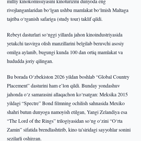
milliy kinokomissiyasini kinoturizmi dunyoda eng
rivojlanganlaridan bo‘lgan ushbu mamlakat bo‘lmish Maltaga
tajriba o‘rganish safariga (study tour) taklif qildi.
Rebeyt dasturlari so‘nggi yillarda jahon kinoindustriyasida
yetakchi tasvirga olish manzillarini belgilab beruvchi asosiy
omilga aylanib, bugungi kunda 100 dan ortiq mamlakat va
hududda joriy qilingan.
Bu borada O‘zbekiston 2026 yildan boshlab “Global Country
Placement” dasturini ham e’lon qildi. Bunday yondashuv
jahonda o‘z samarasini allaqachon ko‘rsatgan: Meksika 2015
yildagi “Spectre” Bond filmning ochilish sahnasida Mexiko
shahri butun dunyoga namoyish etilgan, Yangi Zelandiya esa
“The Lord of the Rings” trilogiyasidan so‘ng o‘zini “O‘rta
Zamin” sifatida brendlashtirib, kino ta’siridagi sayyohlar sonini
sezilarli oshirgan.