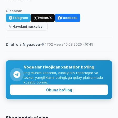
Ulashish:
Telegram
Twitter/X
Facebook
Havolani nusxalash
Dilafro'z Niyazova
·
👁 1702 views
·
10.08.2025 · 10:45
Voqealar rivojidan xabardor bo‘ling
Eng muhim xabarlar, eksklyuziv reportajlar va
tezkor yangiliklarni o‘zingizga qulay platformada
kuzatib boring.
Obuna bo'ling