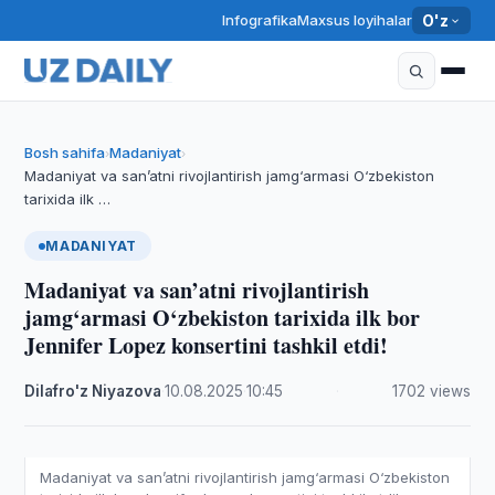
Infografika
Maxsus loyihalar
O'z
Bosh sahifa
Madaniyat
›
›
Madaniyat va san’atni rivojlantirish jamg‘armasi O‘zbekiston
tarixida ilk …
MADANIYAT
Madaniyat va san’atni rivojlantirish
jamg‘armasi O‘zbekiston tarixida ilk bor
Jennifer Lopez konsertini tashkil etdi!
Dilafro'z Niyazova
·
10.08.2025
·
10:45
·
1702 views
Madaniyat va san’atni rivojlantirish jamg‘armasi O‘zbekiston