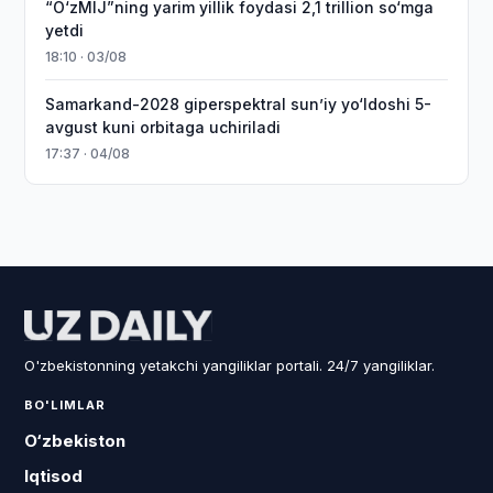
“O‘zMIJ”ning yarim yillik foydasi 2,1 trillion so‘mga
yetdi
18:10 · 03/08
Samarkand-2028 giperspektral sun’iy yo‘ldoshi 5-
avgust kuni orbitaga uchiriladi
17:37 · 04/08
O'zbekistonning yetakchi yangiliklar portali. 24/7 yangiliklar.
BO'LIMLAR
O‘zbekiston
Iqtisod