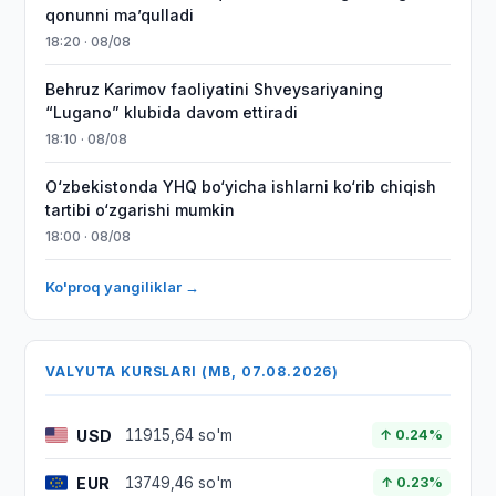
qonunni maʼqulladi
18:20 · 08/08
Behruz Karimov faoliyatini Shveysariyaning
“Lugano” klubida davom ettiradi
18:10 · 08/08
O‘zbekistonda YHQ bo‘yicha ishlarni ko‘rib chiqish
tartibi o‘zgarishi mumkin
18:00 · 08/08
Ko'proq yangiliklar →
VALYUTA KURSLARI (MB, 07.08.2026)
USD
11915,64 so'm
↑ 0.24%
EUR
13749,46 so'm
↑ 0.23%