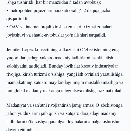
ishga tushirildi (har bir manzildan 5 tadan avtobus);
• metropoliten poyezdlari harakati oralig‘i 2 daqiqagacha
qisqartirildi;
• OAV va internet orqali kirish sxemalari, xizmat zonalari
joylashuvi va shattle-avtobuslar yo‘nalishlari tarqatildi.
Jennifer Lopez konsertining o‘tkazilishi O‘zbekistonning eng
yuqori darajadagi xalqaro madaniy tadbirlarni tashkil etish
salohiyatini tasdiqladi. Bunday loyihalar kreativ industriyalar
rivojiga, kirish turizmi o‘sishiga, yangi ish o‘rinlari yaratilishiga,
mamlakatning xalqaro maydondagi imijini mustahkamlashga va
uni global madaniy makonga integratsiya qilishga xizmat qiladi.
Madaniyat va san’atni rivojlantirish jamg‘armasi O‘zbekistonga
jahon yulduzlarini jalb qilish va xalqaro darajadagi madaniy
tadbirlarni o‘tkazishga qaratilgan loyihalarni amalga oshirishni
davom ettiradi.