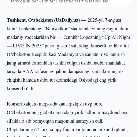
tarixida ilk bor Jennifer Lopez konsertini tashkil etdi!
Toshkent, O‘zbekiston (UzDaily.uz) —
2025-yil 7-avgust
kuni Toshkentdagi “Bunyodkor” stadionida yilning eng muhim
madaniy voqealaridan biri — Jennifer Lopezning “Up All Night
— LIVE IN 2025” jahon gastrol safaridagi konserti bo‘lib o‘tdi.
O‘zbekiston Respublikasi Madaniyat va san’atni rivojlantirish
jamg‘armasi tomonidan tashkil etilgan ushbu tadbir mamlakat
tarixida AAA toifasidagi jahon darajasidagi san’atkorning ilk
chiqishi hamda ushbu tur doirasidagi Osiyodagi eng yirik
konsert bo‘ldi.
Konsert xalqaro miqyosda katta qiziqish uyg‘otib,
O‘zbekistonning global darajadagi yirik tadbirlar maydonchasi
sifatida o‘sib borayotgan maqomini namoyish etdi.
Chiptalarning 67 foizi xorijiy fuqarolar tomonidan xarid qilindi,