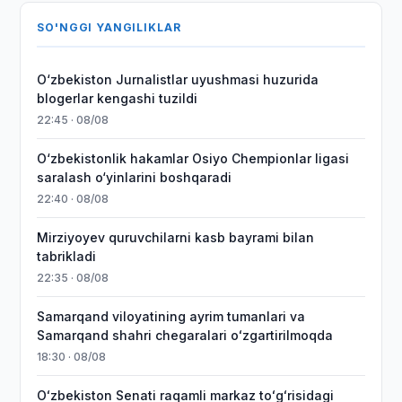
SO'NGGI YANGILIKLAR
O‘zbekiston Jurnalistlar uyushmasi huzurida
blogerlar kengashi tuzildi
22:45 · 08/08
O‘zbekistonlik hakamlar Osiyo Chempionlar ligasi
saralash o‘yinlarini boshqaradi
22:40 · 08/08
Mirziyoyev quruvchilarni kasb bayrami bilan
tabrikladi
22:35 · 08/08
Samarqand viloyatining ayrim tumanlari va
Samarqand shahri chegaralari oʻzgartirilmoqda
18:30 · 08/08
Oʻzbekiston Senati raqamli markaz toʻgʻrisidagi