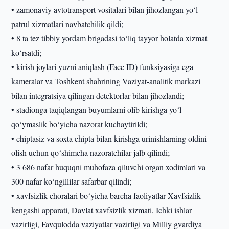
• zamonaviy avtotransport vositalari bilan jihozlangan yo‘l-
patrul xizmatlari navbatchilik qildi;
• 8 ta tez tibbiy yordam brigadasi to‘liq tayyor holatda xizmat
ko‘rsatdi;
• kirish joylari yuzni aniqlash (Face ID) funksiyasiga ega
kameralar va Toshkent shahrining Vaziyat-analitik markazi
bilan integratsiya qilingan detektorlar bilan jihozlandi;
• stadionga taqiqlangan buyumlarni olib kirishga yo‘l
qo‘ymaslik bo‘yicha nazorat kuchaytirildi;
• chiptasiz va soxta chipta bilan kirishga urinishlarning oldini
olish uchun qo‘shimcha nazoratchilar jalb qilindi;
• 3 686 nafar huquqni muhofaza qiluvchi organ xodimlari va
300 nafar ko‘ngillilar safarbar qilindi;
• xavfsizlik choralari bo‘yicha barcha faoliyatlar Xavfsizlik
kengashi apparati, Davlat xavfsizlik xizmati, Ichki ishlar
vazirligi, Favqulodda vaziyatlar vazirligi va Milliy gvardiya