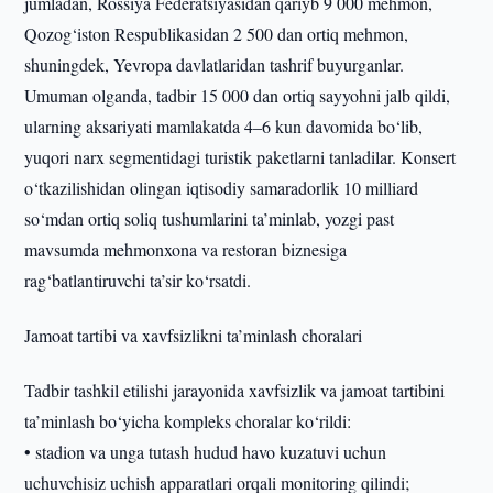
jumladan, Rossiya Federatsiyasidan qariyb 9 000 mehmon,
Qozog‘iston Respublikasidan 2 500 dan ortiq mehmon,
shuningdek, Yevropa davlatlaridan tashrif buyurganlar.
Umuman olganda, tadbir 15 000 dan ortiq sayyohni jalb qildi,
ularning aksariyati mamlakatda 4–6 kun davomida bo‘lib,
yuqori narx segmentidagi turistik paketlarni tanladilar. Konsert
o‘tkazilishidan olingan iqtisodiy samaradorlik 10 milliard
so‘mdan ortiq soliq tushumlarini ta’minlab, yozgi past
mavsumda mehmonxona va restoran biznesiga
rag‘batlantiruvchi ta’sir ko‘rsatdi.
Jamoat tartibi va xavfsizlikni ta’minlash choralari
Tadbir tashkil etilishi jarayonida xavfsizlik va jamoat tartibini
ta’minlash bo‘yicha kompleks choralar ko‘rildi:
• stadion va unga tutash hudud havo kuzatuvi uchun
uchuvchisiz uchish apparatlari orqali monitoring qilindi;