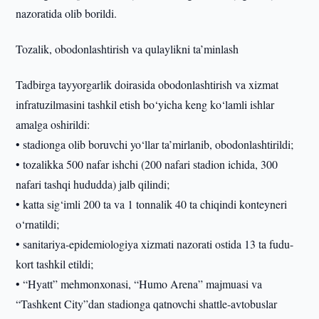
nazoratida olib borildi.
Tozalik, obodonlashtirish va qulaylikni ta’minlash
Tadbirga tayyorgarlik doirasida obodonlashtirish va xizmat
infratuzilmasini tashkil etish bo‘yicha keng ko‘lamli ishlar
amalga oshirildi:
• stadionga olib boruvchi yo‘llar ta’mirlanib, obodonlashtirildi;
• tozalikka 500 nafar ishchi (200 nafari stadion ichida, 300
nafari tashqi hududda) jalb qilindi;
• katta sig‘imli 200 ta va 1 tonnalik 40 ta chiqindi konteyneri
o‘rnatildi;
• sanitariya-epidemiologiya xizmati nazorati ostida 13 ta fudu-
kort tashkil etildi;
• “Hyatt” mehmonxonasi, “Humo Arena” majmuasi va
“Tashkent City”dan stadionga qatnovchi shattle-avtobuslar