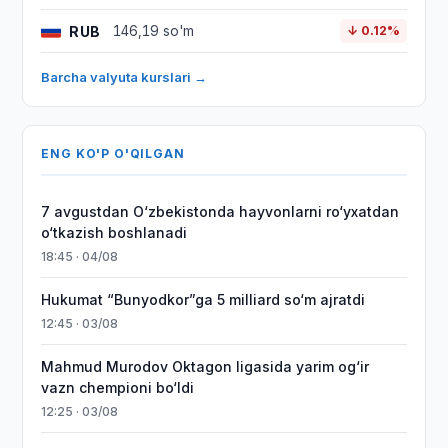
RUB
146,19 so'm
↓ 0.12%
Barcha valyuta kurslari →
ENG KO'P O'QILGAN
7 avgustdan O‘zbekistonda hayvonlarni ro‘yxatdan
o‘tkazish boshlanadi
18:45 · 04/08
Hukumat “Bunyodkor”ga 5 milliard so‘m ajratdi
12:45 · 03/08
Mahmud Murodov Oktagon ligasida yarim og‘ir
vazn chempioni bo‘ldi
12:25 · 03/08