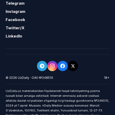
Telegram
Instagram
Facebook
Twitter/X
LinkedIn
© 2026 UzDaily · OAV №248510
18+
UzDaily.uz materiallaridan foydalanish faqat tahririyatning yozma
ruxsati bilan amalga oshiriladi. Internet-ommaviy axborot vositasi
sifatida davlat roʻyxatidan oʻtganligi toʻgʻrisidagi guvohnoma №248510,
2024 yil 1 aprel. Muassis: «Daily Media» xususiy korxonasi. Manzil:
Oʻzbekiston, 100180, Toshkent shahri, Yunusobod tumani, 12-27-73.