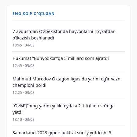
ENG KO'P O'QILGAN
7 avgustdan O‘zbekistonda hayvonlarni ro‘yxatdan
o‘tkazish boshlanadi
18:45 · 04/08
Hukumat “Bunyodkor”ga 5 milliard so‘m ajratdi
12:45 · 03/08
Mahmud Murodov Oktagon ligasida yarim og‘ir vazn
chempioni bo‘ldi
12:25 · 03/08
“O‘zMIJ”ning yarim yillik foydasi 2,1 trillion so‘mga
yetdi
18:10 · 03/08
Samarkand-2028 giperspektral sun’iy yo‘ldoshi 5-