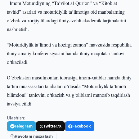
- Imom Moturidiyning “Taʼvilot al-Qurʼon” va “Kitob at-
tavhid” asarlari va moturidiylik taʼlimotiga oid manbalarning
o‘zbek va xorijiy tillardagi ilmiy-izohli akademik tarjimalarini
nashr etish.
“Moturidiylik taʼlimoti va hozirgi zamon” mavzusida respublika
ilmiy-amaliy konferensiyasini hamda ilmiy maqolalar tanlovi
o‘tkaziladi.
O‘zbekiston musulmonlari idorasiga imom-xatiblar hamda diniy
taʼlim muassasalari talabalari o‘rtasida “Moturidiylik taʼlimoti
bilimdoni” tanlovini o‘tkazish va g‘oliblarni munosib taqdirlash
tavsiya etildi.
Ulashish:
Telegram
Twitter/X
Facebook
Havolani nusxalash