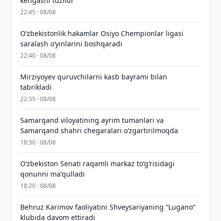
kengashi tuzildi
22:45 · 08/08
O‘zbekistonlik hakamlar Osiyo Chempionlar ligasi
saralash o‘yinlarini boshqaradi
22:40 · 08/08
Mirziyoyev quruvchilarni kasb bayrami bilan
tabrikladi
22:35 · 08/08
Samarqand viloyatining ayrim tumanlari va
Samarqand shahri chegaralari oʻzgartirilmoqda
18:30 · 08/08
Oʻzbekiston Senati raqamli markaz toʻgʻrisidagi
qonunni maʼqulladi
18:20 · 08/08
Behruz Karimov faoliyatini Shveysariyaning “Lugano”
klubida davom ettiradi