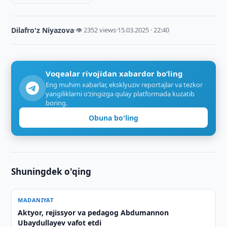
Dilafro'z Niyazova
·
👁 2352 views
·
15.03.2025 · 22:40
Voqealar rivojidan xabardor bo‘ling
Eng muhim xabarlar, eksklyuziv reportajlar va tezkor
yangiliklarni o‘zingizga qulay platformada kuzatib
boring.
Obuna bo'ling
Shuningdek o'qing
MADANIYAT
Aktyor, rejissyor va pedagog Abdumannon
Ubaydullayev vafot etdi