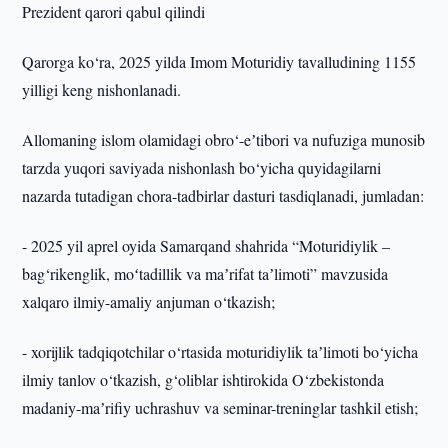
Prezident qarori qabul qilindi
Qarorga ko‘ra, 2025 yilda Imom Moturidiy tavalludining 1155
yilligi keng nishonlanadi.
Allomaning islom olamidagi obro‘-eʼtibori va nufuziga munosib
tarzda yuqori saviyada nishonlash bo‘yicha quyidagilarni
nazarda tutadigan chora-tadbirlar dasturi tasdiqlanadi, jumladan:
- 2025 yil aprel oyida Samarqand shahrida “Moturidiylik –
bag‘rikenglik, moʻtadillik va maʼrifat taʼlimoti” mavzusida
xalqaro ilmiy-amaliy anjuman o‘tkazish;
- xorijlik tadqiqotchilar o‘rtasida moturidiylik taʼlimoti bo‘yicha
ilmiy tanlov o‘tkazish, g‘oliblar ishtirokida O‘zbekistonda
madaniy-maʼrifiy uchrashuv va seminar-treninglar tashkil etish;