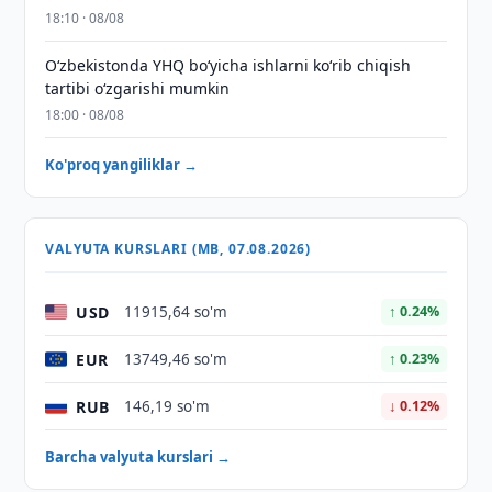
18:10 · 08/08
O‘zbekistonda YHQ bo‘yicha ishlarni ko‘rib chiqish
tartibi o‘zgarishi mumkin
18:00 · 08/08
Ko'proq yangiliklar →
VALYUTA KURSLARI (MB, 07.08.2026)
USD
11915,64 so'm
↑ 0.24%
EUR
13749,46 so'm
↑ 0.23%
RUB
146,19 so'm
↓ 0.12%
Barcha valyuta kurslari →