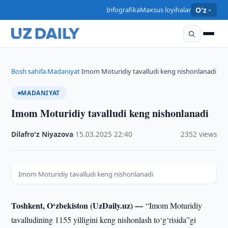
Infografika
Maxsus loyihalar
O'z
Bosh sahifa
Madaniyat
Imom Moturidiy tavalludi keng nishonlanadi
›
›
MADANIYAT
Imom Moturidiy tavalludi keng nishonlanadi
Dilafro'z Niyazova
·
15.03.2025
·
22:40
·
2352 views
Imom Moturidiy tavalludi keng nishonlanadi
Toshkent, O‘zbekiston (UzDaily.uz) —
“Imom Moturidiy
tavalludining 1155 yilligini keng nishonlash to‘g‘risida”gi