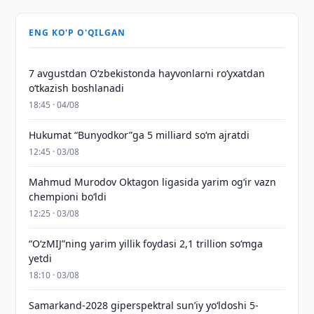
ENG KO'P O'QILGAN
7 avgustdan O‘zbekistonda hayvonlarni ro‘yxatdan
o‘tkazish boshlanadi
18:45 · 04/08
Hukumat “Bunyodkor”ga 5 milliard so‘m ajratdi
12:45 · 03/08
Mahmud Murodov Oktagon ligasida yarim og‘ir vazn
chempioni bo‘ldi
12:25 · 03/08
“O‘zMIJ”ning yarim yillik foydasi 2,1 trillion so‘mga
yetdi
18:10 · 03/08
Samarkand-2028 giperspektral sun’iy yo‘ldoshi 5-