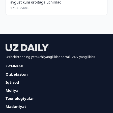
avgust kuni orbitaga uchiriladi
17:37 · 04/08
O'zbekistonning yetakchi yangiliklar portali. 24/7 yangiliklar.
BO'LIMLAR
O‘zbekiston
Iqtisod
Moliya
Texnologiyalar
Madaniyat