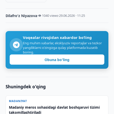
Dilafro'z Niyazova
·
👁 1040 views
·
29.06.2026 · 11:25
Voqealar rivojidan xabardor bo‘ling
Eng muhim xabarlar, eksklyuziv reportajlar va tezkor
yangiliklarni o‘zingizga qulay platformada kuzatib
boring.
Obuna bo'ling
Shuningdek o'qing
MADANIYAT
Madaniy meros sohasidagi davlat boshqaruvi tizimi
takomillashtiriladi