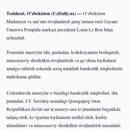
Toshkent, O’zbekiston (UzDaily.uz) —
O‘zbekiston
Madaniyat va san’atni rivojlantirish jamg‘armasi raisi Gayane
Umerova Pompidu markazi prezidenti Loran Le Bon bilan
uchrashdi.
Tomonlar muzeylar ishi, jumladan, kolleksiyalarni boshqarish,
muassasaviy sheriklikni rivojlantirish va qo‘shma loyihalarni
amalga oshirish sohasida uzoq muddatli hamkorlik istiqbollarini
muhokama qildilar.
Uchrashuvda muzeylar o‘rtasidagi hamkorlik istiqbollari, shu
jumladan, I.V. Saviskiy nomidagi Qoraqalpog‘iston
Respublikasi davlat san’at muzeyi sara to‘plamlarini birgalikda
tadqiq etish, ko‘rgazma loyihalarini tashkil etish, kasbiy
almashinuv va muassasaviy sheriklikni rivojlantirish masalalari