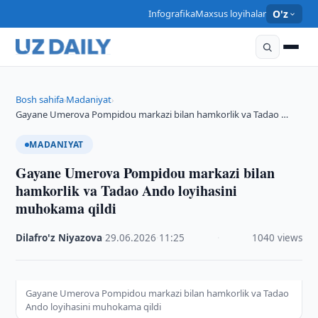
Infografika
Maxsus loyihalar
O'z
Bosh sahifa
Madaniyat
›
›
Gayane Umerova Pompidou markazi bilan hamkorlik va Tadao …
MADANIYAT
Gayane Umerova Pompidou markazi bilan
hamkorlik va Tadao Ando loyihasini
muhokama qildi
Dilafro'z Niyazova
·
29.06.2026
·
11:25
·
1040 views
Gayane Umerova Pompidou markazi bilan hamkorlik va Tadao
Ando loyihasini muhokama qildi