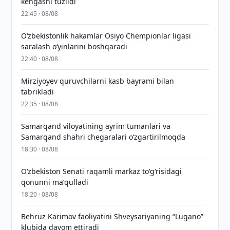
kengashi tuzildi
22:45 · 08/08
O‘zbekistonlik hakamlar Osiyo Chempionlar ligasi
saralash o‘yinlarini boshqaradi
22:40 · 08/08
Mirziyoyev quruvchilarni kasb bayrami bilan
tabrikladi
22:35 · 08/08
Samarqand viloyatining ayrim tumanlari va
Samarqand shahri chegaralari oʻzgartirilmoqda
18:30 · 08/08
Oʻzbekiston Senati raqamli markaz toʻgʻrisidagi
qonunni maʼqulladi
18:20 · 08/08
Behruz Karimov faoliyatini Shveysariyaning “Lugano”
klubida davom ettiradi