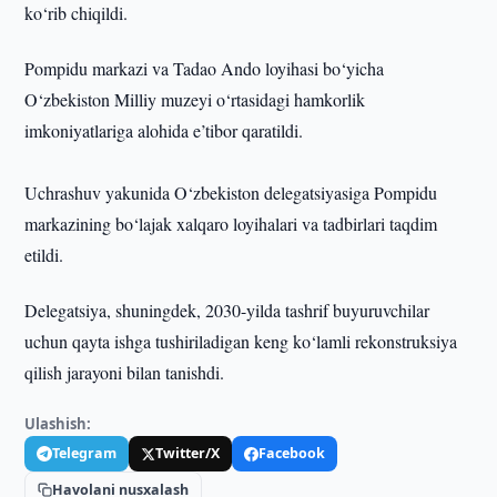
ko‘rib chiqildi.
Pompidu markazi va Tadao Ando loyihasi bo‘yicha
O‘zbekiston Milliy muzeyi o‘rtasidagi hamkorlik
imkoniyatlariga alohida e’tibor qaratildi.
Uchrashuv yakunida O‘zbekiston delegatsiyasiga Pompidu
markazining bo‘lajak xalqaro loyihalari va tadbirlari taqdim
etildi.
Delegatsiya, shuningdek, 2030-yilda tashrif buyuruvchilar
uchun qayta ishga tushiriladigan keng ko‘lamli rekonstruksiya
qilish jarayoni bilan tanishdi.
Ulashish:
Telegram
Twitter/X
Facebook
Havolani nusxalash