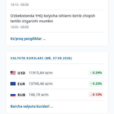
18:10 · 08/08
O‘zbekistonda YHQ bo‘yicha ishlarni ko‘rib chiqish
tartibi o‘zgarishi mumkin
18:00 · 08/08
Ko'proq yangiliklar →
VALYUTA KURSLARI (MB, 07.08.2026)
USD
11915,64 so'm
↑ 0.24%
EUR
13749,46 so'm
↑ 0.23%
RUB
146,19 so'm
↓ 0.12%
Barcha valyuta kurslari →