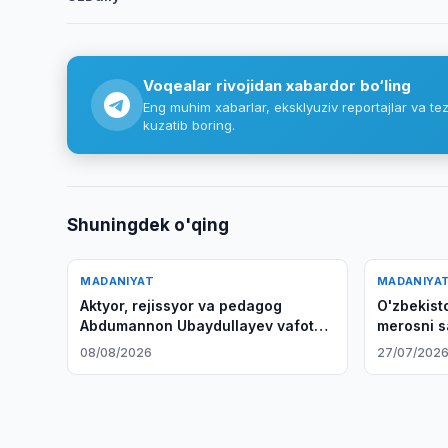
Voqealar rivojidan xabardor bo‘ling
Eng muhim xabarlar, eksklyuziv reportajlar va tez
kuzatib boring.
Shuningdek o'qing
MADANIYAT
MADANIYA
Aktyor, rejissyor va pedagog
O'zbekis
Abdumannon Ubaydullayev vafot
merosni sa
etdi
muhokama 
08/08/2026
27/07/202