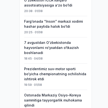
O‘zbekiston ICCA xalqaro
assotsiatsiyasiga aʼzo bo‘ldi
20:38 · 01/08
Farg‘onada “Inson” markazi xodimi
hashar paytida halok bo‘ldi
20:25 · 01/08
7 avgustdan O‘zbekistonda
hayvonlarni ro‘yxatdan o‘tkazish
boshlanadi
18:45 · 04/08
Prezidentimiz suv-motor sporti
bo‘yicha chempionatning ochilishida
ishtirok etdi
19:59 · 01/08
Ostonada Markaziy Osiyo-Koreya
sammitiga tayyorgarlik muhokama
qilindi