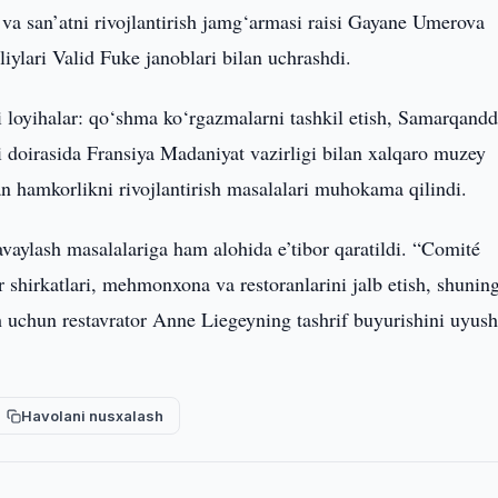
va san’atni rivojlantirish jamg‘armasi raisi Gayane Umerova
iylari Valid Fuke janoblari bilan uchrashdi.
 loyihalar: qo‘shma ko‘rgazmalarni tashkil etish, Samarqand
doirasida Fransiya Madaniyat vazirligi bilan xalqaro muzey
an hamkorlikni rivojlantirish masalalari muhokama qilindi.
avaylash masalalariga ham alohida e’tibor qaratildi. “Comité
shirkatlari, mehmonxona va restoranlarini jalb etish, shunin
h uchun restavrator Anne Liegeyning tashrif buyurishini uyush
Havolani nusxalash