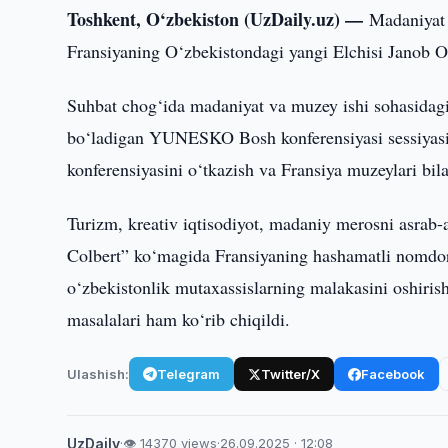
Toshkent, O‘zbekiston (UzDaily.uz) —
Madaniyat 
Fransiyaning O‘zbekistondagi yangi Elchisi Janob Ol
Suhbat chog‘ida madaniyat va muzey ishi sohasidagi
bo‘ladigan YUNESKO Bosh konferensiyasi sessiyasi 
konferensiyasini o‘tkazish va Fransiya muzeylari bil
Turizm, kreativ iqtisodiyot, madaniy merosni asrab-
Colbert” ko‘magida Fransiyaning hashamatli nomdor 
o‘zbekistonlik mutaxassislarning malakasini oshiris
masalalari ham ko‘rib chiqildi.
Ulashish:
Telegram
Twitter/X
Facebook
UzDaily
·
👁 14370 views
·
26.09.2025 · 12:08