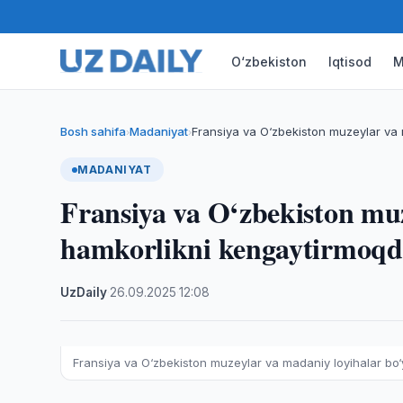
O‘zbekiston
Iqtisod
M
Bosh sahifa
Madaniyat
Fransiya va O‘zbekiston muzeylar va 
›
›
MADANIYAT
Fransiya va O‘zbekiston muz
hamkorlikni kengaytirmoq
UzDaily
·
26.09.2025
·
12:08
Fransiya va O‘zbekiston muzeylar va madaniy loyihalar bo