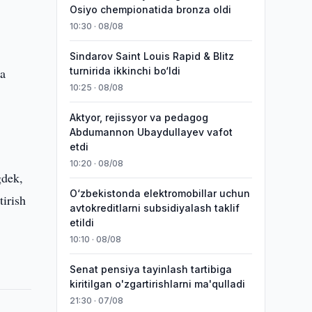
Osiyo chempionatida bronza oldi
10:30 · 08/08
Sindarov Saint Louis Rapid & Blitz
da
turnirida ikkinchi bo‘ldi
10:25 · 08/08
Aktyor, rejissyor va pedagog
Abdumannon Ubaydullayev vafot
etdi
10:20 · 08/08
gdek,
O‘zbekistonda elektromobillar uchun
tirish
avtokreditlarni subsidiyalash taklif
etildi
10:10 · 08/08
Senat pensiya tayinlash tartibiga
kiritilgan o'zgartirishlarni ma'qulladi
21:30 · 07/08