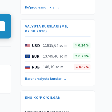
Ko'proq yangiliklar →
VALYUTA KURSLARI (MB,
07.08.2026)
USD
11915,64 so'm
↑ 0.24%
EUR
13749,46 so'm
↑ 0.23%
RUB
146,19 so'm
↓ 0.12%
Barcha valyuta kurslari →
ENG KO'P O'QILGAN