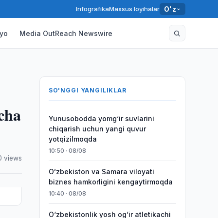
Infografika
Maxsus loyihalar
O'z
yo
Media OutReach Newswire
SO'NGGI YANGILIKLAR
icha
Yunusobodda yomg‘ir suvlarini
chiqarish uchun yangi quvur
yotqizilmoqda
10:50 · 08/08
0 views
Oʻzbekiston va Samara viloyati
biznes hamkorligini kengaytirmoqda
10:40 · 08/08
O‘zbekistonlik yosh og‘ir atletikachi