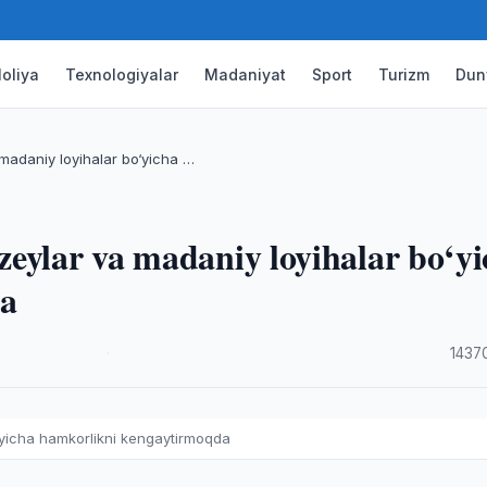
oliya
Texnologiyalar
Madaniyat
Sport
Turizm
Dun
madaniy loyihalar bo‘yicha …
eylar va madaniy loyihalar bo‘y
da
·
1437
‘yicha hamkorlikni kengaytirmoqda