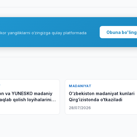
Obuna bo'ling
kor yangiliklarni o‘zingizga qulay platformada
T
MADANIYAT
ton va YUNESKO madaniy
O‘zbekiston madaniyat kunlari
qlab qolish loyihalarini
Qirg‘izistonda o‘tkaziladi
qilishdi
6
28/07/2026