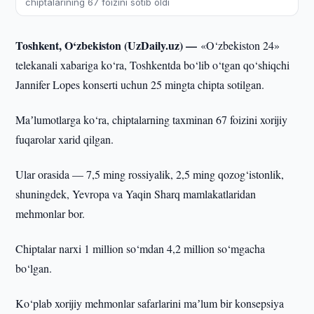
chiptalarining 67 foizini sotib oldi
Toshkent, O‘zbekiston (UzDaily.uz) —
«O‘zbekiston 24»
telekanali xabariga ko‘ra, Toshkentda bo‘lib o‘tgan qo‘shiqchi
Jannifer Lopes konserti uchun 25 mingta chipta sotilgan.
Maʼlumotlarga ko‘ra, chiptalarning taxminan 67 foizini xorijiy
fuqarolar xarid qilgan.
Ular orasida — 7,5 ming rossiyalik, 2,5 ming qozog‘istonlik,
shuningdek, Yevropa va Yaqin Sharq mamlakatlaridan
mehmonlar bor.
Chiptalar narxi 1 million so‘mdan 4,2 million so‘mgacha
bo‘lgan.
Ko‘plab xorijiy mehmonlar safarlarini maʼlum bir konsepsiya