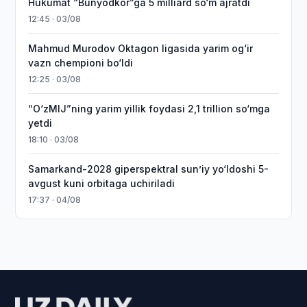
Hukumat “Bunyodkor”ga 5 milliard so‘m ajratdi
12:45 · 03/08
Mahmud Murodov Oktagon ligasida yarim og‘ir
vazn chempioni bo‘ldi
12:25 · 03/08
“O‘zMIJ”ning yarim yillik foydasi 2,1 trillion so‘mga
yetdi
18:10 · 03/08
Samarkand-2028 giperspektral sun’iy yo‘ldoshi 5-
avgust kuni orbitaga uchiriladi
17:37 · 04/08