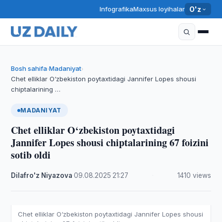
Infografika
Maxsus loyihalar
O'z
Bosh sahifa
Madaniyat
›
›
Chet elliklar O‘zbekiston poytaxtidagi Jannifer Lopes shousi
chiptalarining …
MADANIYAT
Chet elliklar O‘zbekiston poytaxtidagi
Jannifer Lopes shousi chiptalarining 67 foizini
sotib oldi
Dilafro'z Niyazova
·
09.08.2025
·
21:27
·
1410 views
Chet elliklar O‘zbekiston poytaxtidagi Jannifer Lopes shousi