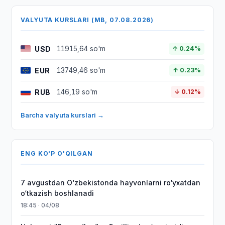
VALYUTA KURSLARI (MB, 07.08.2026)
USD
11915,64 so'm
↑ 0.24%
EUR
13749,46 so'm
↑ 0.23%
RUB
146,19 so'm
↓ 0.12%
Barcha valyuta kurslari →
ENG KO'P O'QILGAN
7 avgustdan O‘zbekistonda hayvonlarni ro‘yxatdan
o‘tkazish boshlanadi
18:45 · 04/08