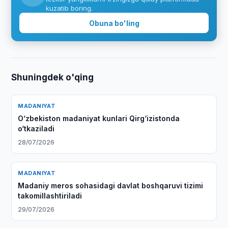
kuzatib boring.
Obuna bo'ling
Shuningdek o'qing
MADANIYAT
O‘zbekiston madaniyat kunlari Qirg‘izistonda
o‘tkaziladi
28/07/2026
MADANIYAT
Madaniy meros sohasidagi davlat boshqaruvi tizimi
takomillashtiriladi
29/07/2026