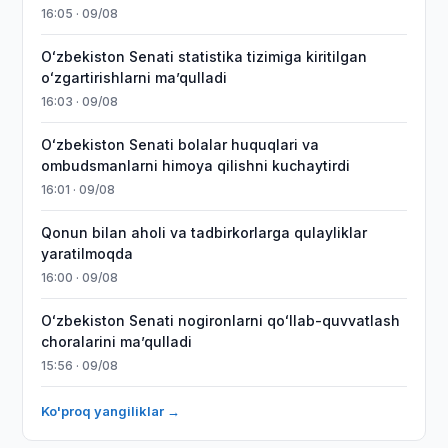
16:05 · 09/08
Oʻzbekiston Senati statistika tizimiga kiritilgan
oʻzgartirishlarni maʼqulladi
16:03 · 09/08
Oʻzbekiston Senati bolalar huquqlari va
ombudsmanlarni himoya qilishni kuchaytirdi
16:01 · 09/08
Qonun bilan aholi va tadbirkorlarga qulayliklar
yaratilmoqda
16:00 · 09/08
Oʻzbekiston Senati nogironlarni qoʻllab-quvvatlash
choralarini maʼqulladi
15:56 · 09/08
Ko'proq yangiliklar →