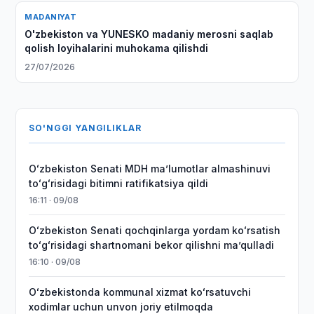
MADANIYAT
O'zbekiston va YUNESKO madaniy merosni saqlab
qolish loyihalarini muhokama qilishdi
27/07/2026
SO'NGGI YANGILIKLAR
Oʻzbekiston Senati MDH maʼlumotlar almashinuvi
toʻgʻrisidagi bitimni ratifikatsiya qildi
16:11 · 09/08
Oʻzbekiston Senati qochqinlarga yordam koʻrsatish
toʻgʻrisidagi shartnomani bekor qilishni maʼqulladi
16:10 · 09/08
Oʻzbekistonda kommunal xizmat koʻrsatuvchi
xodimlar uchun unvon joriy etilmoqda