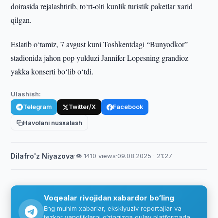
doirasida rejalashtirib, to‘rt-olti kunlik turistik paketlar xarid
qilgan.
Eslatib o‘tamiz, 7 avgust kuni Toshkentdagi “Bunyodkor”
stadionida jahon pop yulduzi Jannifer Lopesning grandioz
yakka konserti bo‘lib o‘tdi.
Ulashish:
Telegram
Twitter/X
Facebook
Havolani nusxalash
Dilafro'z Niyazova
·
👁 1410 views
·
09.08.2025 · 21:27
Voqealar rivojidan xabardor bo‘ling
Eng muhim xabarlar, eksklyuziv reportajlar va
tezkor yangiliklarni o‘zingizga qulay platformada