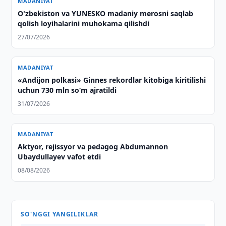
MADANIYAT
O'zbekiston va YUNESKO madaniy merosni saqlab
qolish loyihalarini muhokama qilishdi
27/07/2026
MADANIYAT
«Andijon polkasi» Ginnes rekordlar kitobiga kiritilishi
uchun 730 mln so‘m ajratildi
31/07/2026
MADANIYAT
Aktyor, rejissyor va pedagog Abdumannon
Ubaydullayev vafot etdi
08/08/2026
SO'NGGI YANGILIKLAR