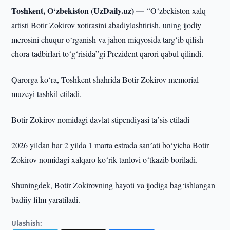
Toshkent, O‘zbekiston (UzDaily.uz) —
“O‘zbekiston xalq
artisti Botir Zokirov xotirasini abadiylashtirish, uning ijodiy
merosini chuqur o‘rganish va jahon miqyosida targ‘ib qilish
chora-tadbirlari to‘g‘risida”gi Prezident qarori qabul qilindi.
Qarorga ko‘ra, Toshkent shahrida Botir Zokirov memorial
muzeyi tashkil etiladi.
Botir Zokirov nomidagi davlat stipendiyasi taʼsis etiladi
2026 yildan har 2 yilda 1 marta estrada sanʼati bo‘yicha Botir
Zokirov nomidagi xalqaro ko‘rik-tanlovi o‘tkazib boriladi.
Shuningdek, Botir Zokirovning hayoti va ijodiga bag‘ishlangan
badiiy film yaratiladi.
Ulashish: