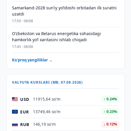
Samarkand-2028 sunʼiy yo‘ldoshi orbitadan ilk suratni
uzatdi
17:50 · 08/08
Oʻzbekiston va Belarus energetika sohasidagi
hamkorlik yoʻl xaritasini ishlab chiqadi
17:45 · 08/08
Ko'proq yangiliklar →
VALYUTA KURSLARI (MB, 07.08.2026)
USD
11915,64 so'm
↑ 0.24%
EUR
13749,46 so'm
↑ 0.23%
RUB
146,19 so'm
↓ 0.12%