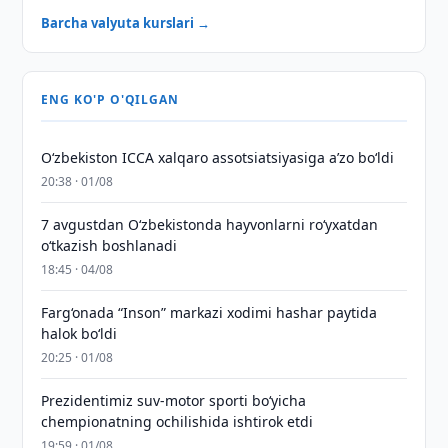
Barcha valyuta kurslari →
ENG KO'P O'QILGAN
O‘zbekiston ICCA xalqaro assotsiatsiyasiga aʼzo bo‘ldi
20:38 · 01/08
7 avgustdan O‘zbekistonda hayvonlarni ro‘yxatdan
o‘tkazish boshlanadi
18:45 · 04/08
Farg‘onada “Inson” markazi xodimi hashar paytida
halok bo‘ldi
20:25 · 01/08
Prezidentimiz suv-motor sporti bo‘yicha
chempionatning ochilishida ishtirok etdi
19:59 · 01/08