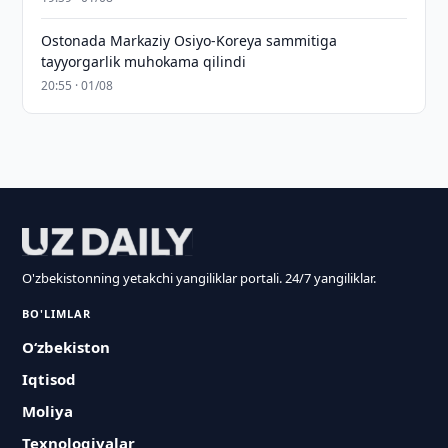
Ostonada Markaziy Osiyo-Koreya sammitiga
tayyorgarlik muhokama qilindi
20:55 · 01/08
O'zbekistonning yetakchi yangiliklar portali. 24/7 yangiliklar.
BO'LIMLAR
O‘zbekiston
Iqtisod
Moliya
Texnologiyalar