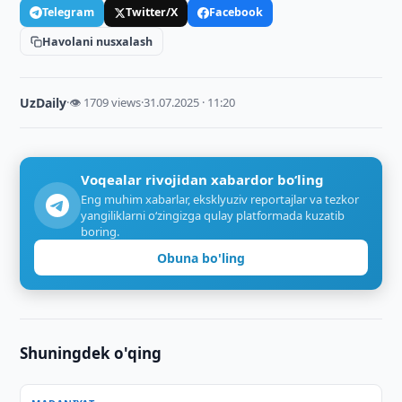
Telegram
Twitter/X
Facebook
Havolani nusxalash
UzDaily
·
👁 1709 views
·
31.07.2025 · 11:20
Voqealar rivojidan xabardor bo‘ling
Eng muhim xabarlar, eksklyuziv reportajlar va tezkor
yangiliklarni o‘zingizga qulay platformada kuzatib
boring.
Obuna bo'ling
Shuningdek o'qing