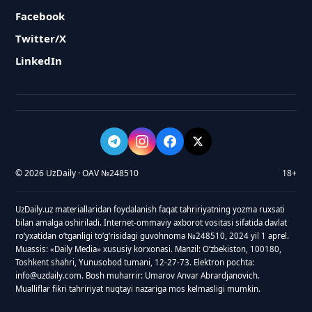
Facebook
Twitter/X
LinkedIn
© 2026 UzDaily · OAV №248510
18+
UzDaily.uz materiallaridan foydalanish faqat tahririyatning yozma ruxsati
bilan amalga oshiriladi. Internet-ommaviy axborot vositasi sifatida davlat
roʻyxatidan oʻtganligi toʻgʻrisidagi guvohnoma №248510, 2024 yil 1 aprel.
Muassis: «Daily Media» xususiy korxonasi. Manzil: Oʻzbekiston, 100180,
Toshkent shahri, Yunusobod tumani, 12-27-73. Elektron pochta:
info@uzdaily.com. Bosh muharrir: Umarov Anvar Abrardjanovich.
Mualliflar fikri tahririyat nuqtayi nazariga mos kelmasligi mumkin.