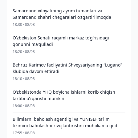
Samarqand viloyatining ayrim tumanlari va
Samarqand shahri chegaralari oʻzgartirilmoqda
18:30 · 08/08
Oʻzbekiston Senati raqamli markaz toʻgʻrisidagi
qonunni maʼqulladi
18:20 · 08/08
Behruz Karimov faoliyatini Shveysariyaning “Lugano”
klubida davom ettiradi
18:10 · 08/08
O‘zbekistonda YHQ bo‘yicha ishlarni ko‘rib chiqish
tartibi o‘zgarishi mumkin
18:00 · 08/08
Bilimlarni baholash agentligi va YUNISEF taʼlim
tizimini baholashni rivojlantirishni muhokama qildi
17:55 · 08/08