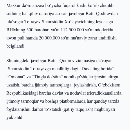
Mazkur da’vo arizasi bo‘yicha fuqarolik ishi ko‘rib chiqilib,
sudning hal qiluv qaroriga asosan javobgar Botir Qodirovdan
da’vogar To‘rayev Shamsiddin Xo‘jayevichning foydasiga
BHMning 300 barobari ya'ni 112.500.000 so'm miqdorida
tovon puli hamda 20.000.000 so'm ma'naviy zarar undirilishi
belgilandi.
Shuningdek, javobgar Botir Qodirov zimmasiga da’vogar
Shamsiddin To‘rayevga muallifligidagi "Davlating borida”,
“Omonat” va “Tingla do‘stim” nomli qo'shiqlar ijrosini efirga
uzatish, barcha ijtimoiy tarmoqlarga joylashtirish, O‘zbekiston
Respublikasidagi barcha davlat va nodavlat teleradiokanallarda,
ijtimoiy tarmoqlar va boshqa platformalarda har qanday tarzda
foydalanishni darhol to‘xtatish (qat’iy taqiqlash) majburiyati
yuklatildi.