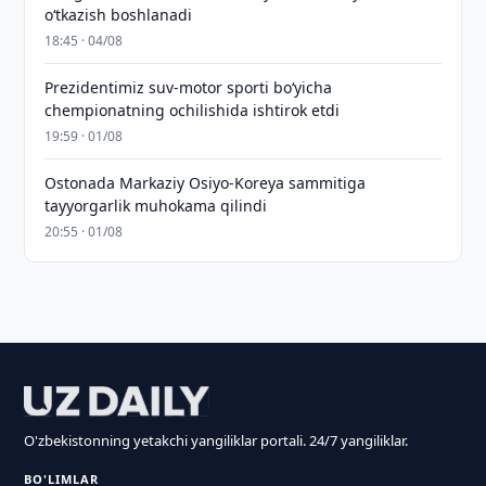
o‘tkazish boshlanadi
18:45 · 04/08
Prezidentimiz suv-motor sporti bo‘yicha
chempionatning ochilishida ishtirok etdi
19:59 · 01/08
Ostonada Markaziy Osiyo-Koreya sammitiga
tayyorgarlik muhokama qilindi
20:55 · 01/08
O'zbekistonning yetakchi yangiliklar portali. 24/7 yangiliklar.
BO'LIMLAR