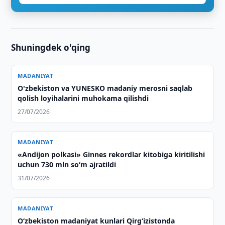
Shuningdek o'qing
MADANIYAT
O'zbekiston va YUNESKO madaniy merosni saqlab
qolish loyihalarini muhokama qilishdi
27/07/2026
MADANIYAT
«Andijon polkasi» Ginnes rekordlar kitobiga kiritilishi
uchun 730 mln so‘m ajratildi
31/07/2026
MADANIYAT
O‘zbekiston madaniyat kunlari Qirg‘izistonda