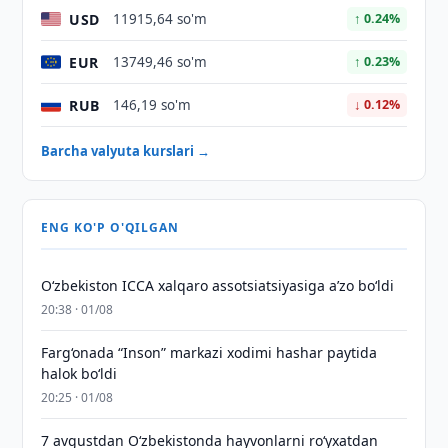
USD
11915,64 so'm
↑ 0.24%
EUR
13749,46 so'm
↑ 0.23%
RUB
146,19 so'm
↓ 0.12%
Barcha valyuta kurslari →
ENG KO'P O'QILGAN
O‘zbekiston ICCA xalqaro assotsiatsiyasiga aʼzo bo‘ldi
20:38 · 01/08
Farg‘onada “Inson” markazi xodimi hashar paytida
halok bo‘ldi
20:25 · 01/08
7 avgustdan O‘zbekistonda hayvonlarni ro‘yxatdan