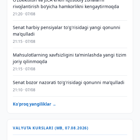
rivojlantirish boʻyicha hamkorlikni kengaytirmoqda
21:20 · 07/08
Senat harbiy pensiyalar to'g'risidagi yangi qonunni
ma'qulladi
21:15 · 07/08
Mahsulotlarning xavfsizligini taʼminlashda yangi tizim
joriy qilinmoqda
21:15 · 07/08
Senat bozor nazorati to'g'risidagi qonunni ma'qulladi
21:10 · 07/08
Ko'proq yangiliklar →
VALYUTA KURSLARI (MB, 07.08.2026)