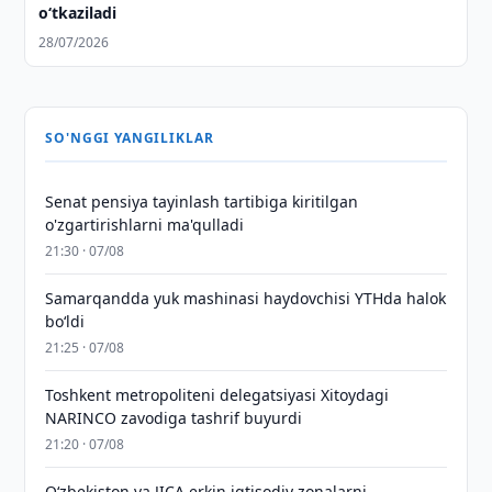
o‘tkaziladi
28/07/2026
SO'NGGI YANGILIKLAR
Senat pensiya tayinlash tartibiga kiritilgan
o'zgartirishlarni ma'qulladi
21:30 · 07/08
Samarqandda yuk mashinasi haydovchisi YTHda halok
bo‘ldi
21:25 · 07/08
Toshkent metropoliteni delegatsiyasi Xitoydagi
NARINCO zavodiga tashrif buyurdi
21:20 · 07/08
Oʻzbekiston va JICA erkin iqtisodiy zonalarni