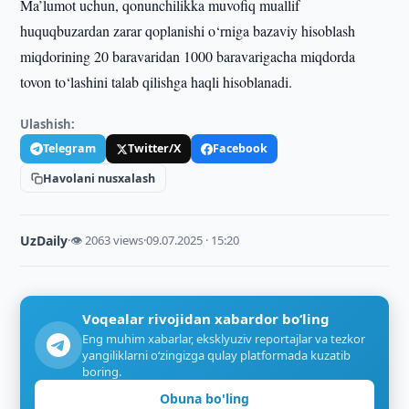
Ma’lumot uchun, qonunchilikka muvofiq muallif
huquqbuzardan zarar qoplanishi o‘rniga bazaviy hisoblash
miqdorining 20 baravaridan 1000 baravarigacha miqdorda
tovon to‘lashini talab qilishga haqli hisoblanadi.
Ulashish:
Telegram
Twitter/X
Facebook
Havolani nusxalash
UzDaily
·
👁 2063 views
·
09.07.2025 · 15:20
Voqealar rivojidan xabardor bo‘ling
Eng muhim xabarlar, eksklyuziv reportajlar va tezkor
yangiliklarni o‘zingizga qulay platformada kuzatib
boring.
Obuna bo'ling