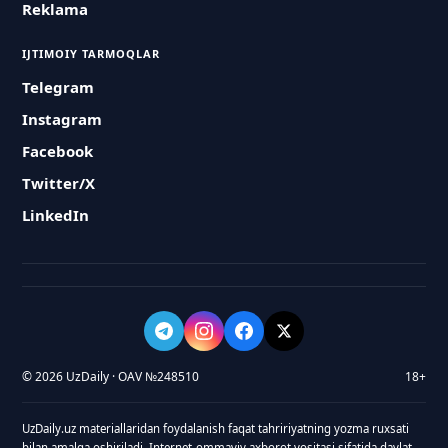
Reklama
IJTIMOIY TARMOQLAR
Telegram
Instagram
Facebook
Twitter/X
LinkedIn
© 2026 UzDaily · OAV №248510
18+
UzDaily.uz materiallaridan foydalanish faqat tahririyatning yozma ruxsati
bilan amalga oshiriladi. Internet-ommaviy axborot vositasi sifatida davlat