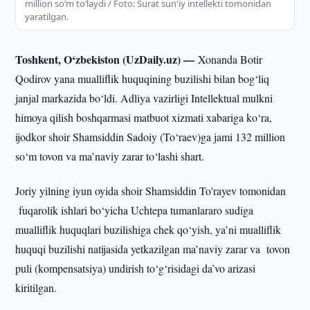
million so‘m to‘laydi / Foto: Surat sun'iy intellekti tomonidan
yaratilgan.
Toshkent, O‘zbekiston (UzDaily.uz) —
Xonanda Botir
Qodirov yana mualliflik huquqining buzilishi bilan bog‘liq
janjal markazida bo‘ldi. Adliya vazirligi Intellektual mulkni
himoya qilish boshqarmasi matbuot xizmati xabariga ko‘ra,
ijodkor shoir Shamsiddin Sadoiy (To‘raev)ga jami 132 million
so‘m tovon va ma’naviy zarar to‘lashi shart.
Joriy yilning iyun oyida shoir Shamsiddin To'rayev tomonidan
fuqarolik ishlari bo‘yicha Uchtepa tumanlararo sudiga
mualliflik huquqlari buzilishiga chek qo‘yish, ya’ni mualliflik
huquqi buzilishi natijasida yetkazilgan ma’naviy zarar va tovon
puli (kompensatsiya) undirish to‘g‘risidagi da’vo arizasi
kiritilgan.