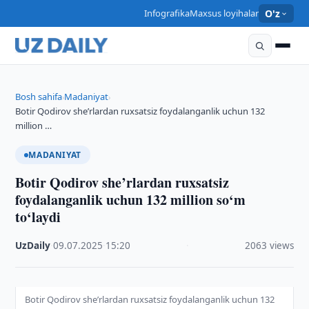
Infografika
Maxsus loyihalar
O'z
Bosh sahifa
Madaniyat
›
›
Botir Qodirov she’rlardan ruxsatsiz foydalanganlik uchun 132
million …
MADANIYAT
Botir Qodirov she’rlardan ruxsatsiz
foydalanganlik uchun 132 million so‘m
to‘laydi
UzDaily
·
09.07.2025
·
15:20
·
2063 views
Botir Qodirov she’rlardan ruxsatsiz foydalanganlik uchun 132