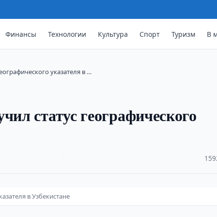
Финансы
Технологии
Культура
Спорт
Туризм
В 
еографического указателя в …
учил статус географического
·
159
казателя в Узбекистане