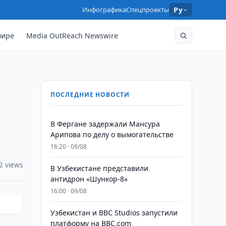
Инфографика
Спецпроекты
Ру
мире
Media OutReach Newswire
ПОСЛЕДНИЕ НОВОСТИ
В Фергане задержали Мансура
Арипова по делу о вымогательстве
16:20 · 09/08
2 views
В Узбекистане представили
антидрон «Шункор-8»
16:00 · 09/08
Узбекистан и BBC Studios запустили
платформу на BBC.com