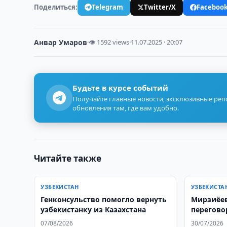
Поделиться:
Telegram
Twitter/X
Faceboo
Анвар Умаров
·
👁 1592 views
·
11.07.2025 · 20:07
Будьте в курсе событий
Получайте главные новости, эксклюзивные ре
обновления там, где вам удобно.
Читайте также
УЗБЕКИСТАН
УЗБЕКИСТА
Генконсульство помогло вернуть
Мирзиёев
узбекистанку из Казахстана
перегово
07/08/2026
30/07/2026