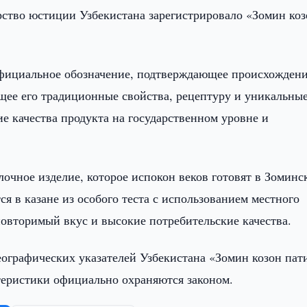
ство юстиции Узбекистана зарегистрировало «Зомин коз
официальное обозначение, подтверждающее происхожден
ющее его традиционные свойства, рецептуру и уникальны
ие качества продукта на государственном уровне и
очное изделие, которое испокон веков готовят в Зоминс
я в казане из особого теста с использованием местного
повторимый вкус и высокие потребительские качества.
еографических указателей Узбекистана «Зомин козон пат
ктеристики официально охраняются законом.