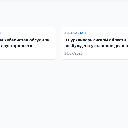
Н
УЗБЕКИСТАН
 и Узбекистан обсудили
​​​​​​​В Сурхандарьинской области
 двустороннего
возбуждено уголовное дело 
чества
факту браконьерства
30/07/2026