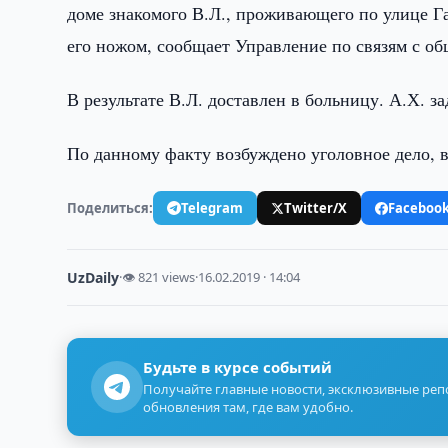
доме знакомого В.Л., проживающего по улице Г
его ножом, сообщает Управление по связям с 
В результате В.Л. доставлен в больницу. А.Х. з
По данному факту возбуждено уголовное дело, в
Поделиться:
Telegram
Twitter/X
Faceboo
UzDaily
·
👁 821 views
·
16.02.2019 · 14:04
Будьте в курсе событий
Получайте главные новости, эксклюзивные ре
обновления там, где вам удобно.