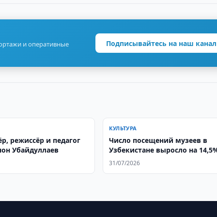
Подписывайтесь на наш канал
портажи и оперативные
КУЛЬТУРА
р, режиссёр и педагог
Число посещений музеев в
он Убайдуллаев
Узбекистане выросло на 14,5
2025 году
31/07/2026