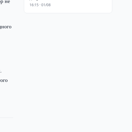
ор не
16:15 · 01/08
щного
.
того