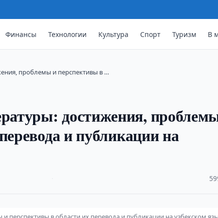
Финансы
Технологии
Культура
Спорт
Туризм
В 
ения, проблемы и перспективы в …
атуры: достижения, проблемы
 перевода и публикации на
·
59
 перспективы в области их перевода и публикации на узбекском яз