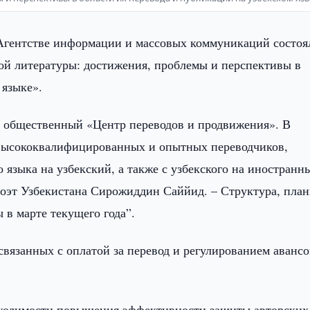
Агентстве информации и массовых коммуникаций состоя
й литературы: достижения, проблемы и перспективы в
 языке».
н общественный «Центр переводов и продвижения». В
высококвалифицированных и опытных переводчиков,
языка на узбекский, а также с узбекского на иностранн
 поэт Узбекистана Сирожиддин Саййид. – Структура, пла
 в марте текущего года”.
связанных с оплатой за перевод и регулированием аванс
бходимости повышения эффективности защиты авторских