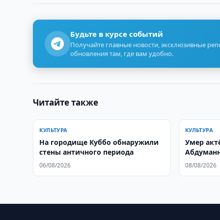
Будьте в курсе событий
Получайте главные новости, эксклюзивные ре
обновления там, где вам удобно.
Читайте также
КУЛЬТУРА
КУЛЬТУРА
На городище Куббо обнаружили
Умер актё
стены античного периода
Абдуманн
06/08/2026
08/08/2026