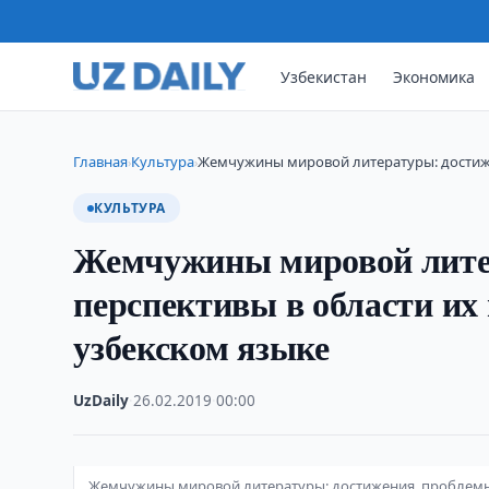
Узбекистан
Экономика
Главная
Культура
Жемчужины мировой литературы: достиж
›
›
КУЛЬТУРА
Жемчужины мировой литер
перспективы в области их
узбекском языке
UzDaily
·
26.02.2019
·
00:00
Жемчужины мировой литературы: достижения, проблемы и