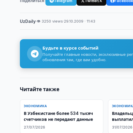
Поделиться:
Telegram
Twitter/X
Faceboo
UzDaily
·
👁 3250 views
·
29.10.2009 · 11:43
Будьте в курсе событий
Получайте главные новости, эксклюзивные ре
обновления там, где вам удобно.
Читайте также
ЭКОНОМИКА
ЭКОНОМИК
В Узбекистане более 534 тысяч
Владельц
счетчиков не передают данные
выплатил
сумов
27/07/2026
31/07/2026