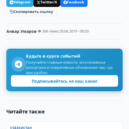
Telegram
Twitter/X
Facebook
Скопировать ссылку
Анвар Умаров
·
👁 306 views
·
29.06.2019 · 09:20
Будьте в курсе событий
Получайте главные новости, эксклюзивные
репортажи и оперативные обновления там, где
вам удобно.
Подписывайтесь на наш канал
Читайте также
УЗБЕКИСТАН