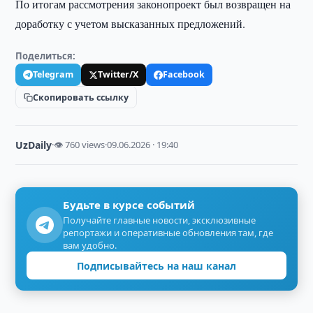
По итогам рассмотрения законопроект был возвращен на
доработку с учетом высказанных предложений.
Поделиться:
Telegram
Twitter/X
Facebook
Скопировать ссылку
UzDaily
·
👁 760 views
·
09.06.2026 · 19:40
Будьте в курсе событий
Получайте главные новости, эксклюзивные
репортажи и оперативные обновления там, где
вам удобно.
Подписывайтесь на наш канал