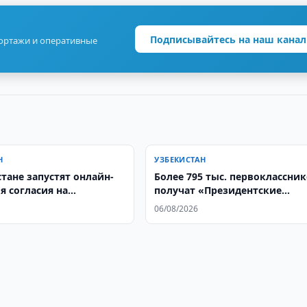
Подписывайтесь на наш канал
портажи и оперативные
Н
УЗБЕКИСТАН
тане запустят онлайн-
Более 795 тыс. первоклассни
я согласия на
получат «Президентские
цию жилья
подарки»
06/08/2026