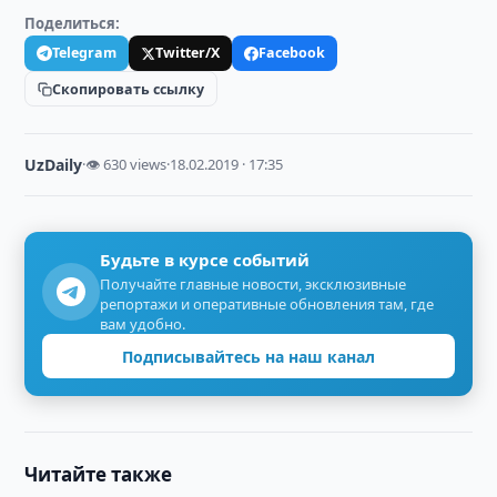
Поделиться:
Telegram
Twitter/X
Facebook
Скопировать ссылку
UzDaily
·
👁 630 views
·
18.02.2019 · 17:35
Будьте в курсе событий
Получайте главные новости, эксклюзивные
репортажи и оперативные обновления там, где
вам удобно.
Подписывайтесь на наш канал
Читайте также