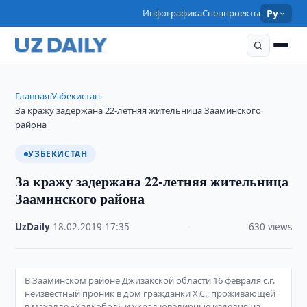
Инфографика
Спецпроекты
Ру
Главная
Узбекистан
›
›
За кражу задержана 22-летняя жительница Зааминского
района
УЗБЕКИСТАН
За кражу задержана 22-летняя жительница
Зааминского района
UzDaily
·
18.02.2019
·
17:35
·
630 views
В Зааминском районе Джизакской области 16 февраля с.г.
неизвестный проник в дом гражданки Х.С., проживающей
в махалле «Халкобод» и украл ювелирные изделия на