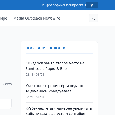
Инфографика
Спецпроекты
Ру
мире
Media OutReach Newswire
ПОСЛЕДНИЕ НОВОСТИ
Синдаров занял второе место на
Saint Louis Rapid & Blitz
02:18 · 08/08
3 views
Умер актёр, режиссёр и педагог
Абдуманнон Убайдуллаев
00:22 · 08/08
«Узбекнефтегаз» намерен увеличить
добычу газа в августе и сентябре