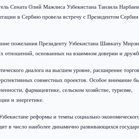
тель Сената Олий Мажлиса Узбекистана Танзила Нарбаев
егации в Сербию провела встречу с Президентом Сербии
енние пожелания Президенту Узбекистана Шавкату Мирзи
их отношений, основанных на взаимном доверии и дружб
ического диалога на высшем уровне, расширение торгов
перспективных совместных проектов. Особое внимание б
енности, фармацевтике, сельском хозяйстве, туризме,
ции и энергетике.
Узбекистане реформы и темпы социально-экономическог
одит в число наиболее динамично развивающихся государ