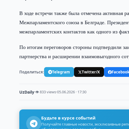
В ходе встречи также была отмечена активная р
Межпарламентского союза в Белграде. Президе
межпарламентских контактов как одного из фак
По итогам переговоров стороны подтвердили за
партнерства и расширении взаимовыгодного со
Поделиться:
Telegram
Twitter/X
Faceboo
UzDaily
·
👁 833 views
·
05.06.2026 · 17:30
Будьте в курсе событий
Получайте главные новости, эксклюзивные ре