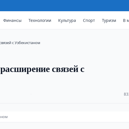
Финансы
Технологии
Культура
Спорт
Туризм
В 
связей с Узбекистаном
 расширение связей с
·
83
аном