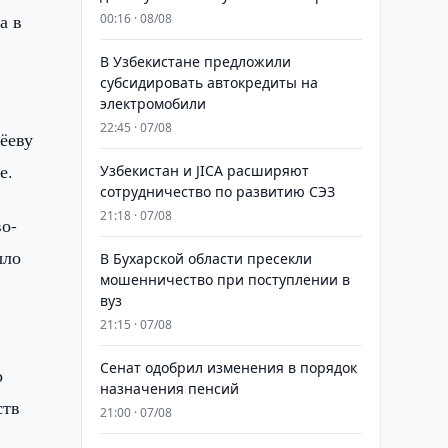
а в
00:16 · 08/08
В Узбекистане предложили
субсидировать автокредиты на
электромобили
22:45 · 07/08
ёеву
е.
Узбекистан и JICA расширяют
сотрудничество по развитию СЭЗ
21:18 · 07/08
о-
ыло
В Бухарской области пресекли
мошенничество при поступлении в
вуз
21:15 · 07/08
Сенат одобрил изменения в порядок
о
назначения пенсий
ств
21:00 · 07/08