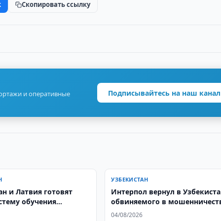
k
Скопировать ссылку
Подписывайтесь на наш канал
портажи и оперативные
Н
УЗБЕКИСТАН
ан и Латвия готовят
Интерпол вернул в Узбекиста
стему обучения
обвиняемого в мошенничест
й
04/08/2026