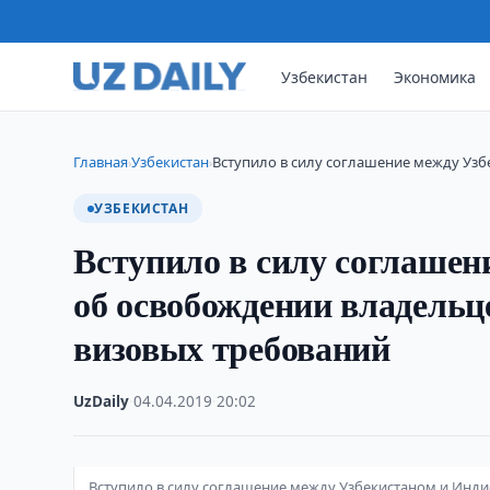
Узбекистан
Экономика
Главная
Узбекистан
Вступило в силу соглашение между Узб
›
›
УЗБЕКИСТАН
Вступило в силу соглашен
об освобождении владельц
визовых требований
UzDaily
·
04.04.2019
·
20:02
Вступило в силу соглашение между Узбекистаном и Инд