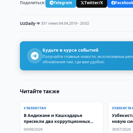
Поделиться:
Telegram
Twitter/X
Faceboo
UzDaily
·
👁 351 views
·
04.04.2019 · 20:02
Будьте в курсе событий
Получайте главные новости, эксклюзивные ре
обновления там, где вам удобно.
Читайте также
УЗБЕКИСТАН
УЗБЕКИСТА
В Андижане и Кашкадарье
Узбекист
пресекли два коррупционных
новую си
преступления
водителе
04/08/2026
30/07/2026