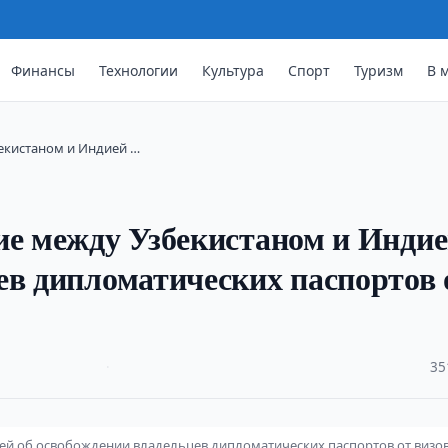
Финансы
Технологии
Культура
Спорт
Туризм
В 
екистаном и Индией …
ие между Узбекистаном и Инди
ев дипломатических паспортов 
·
35
ией об освобождении владельцев дипломатических паспортов от визо