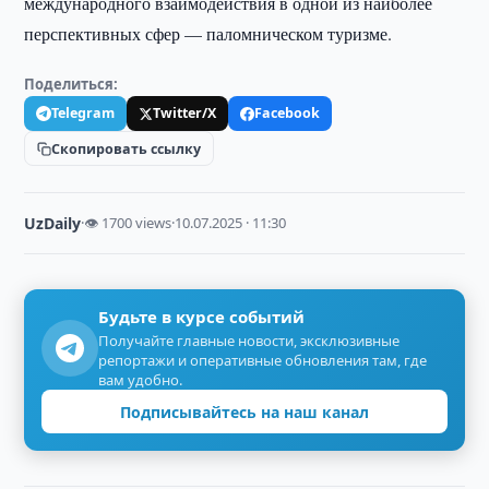
международного взаимодействия в одной из наиболее
перспективных сфер — паломническом туризме.
Поделиться:
Telegram
Twitter/X
Facebook
Скопировать ссылку
UzDaily
·
👁 1700 views
·
10.07.2025 · 11:30
Будьте в курсе событий
Получайте главные новости, эксклюзивные
репортажи и оперативные обновления там, где
вам удобно.
Подписывайтесь на наш канал