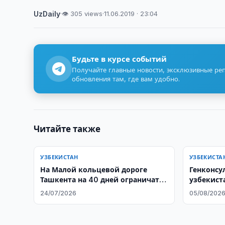
UzDaily
·
👁 305 views
·
11.06.2019 · 23:04
Будьте в курсе событий
Получайте главные новости, эксклюзивные ре
обновления там, где вам удобно.
Читайте также
УЗБЕКИСТАН
УЗБЕКИСТА
На Малой кольцевой дороге
Генконсу
Ташкента на 40 дней ограничат
узбекист
движение
Стамбуле
24/07/2026
05/08/202