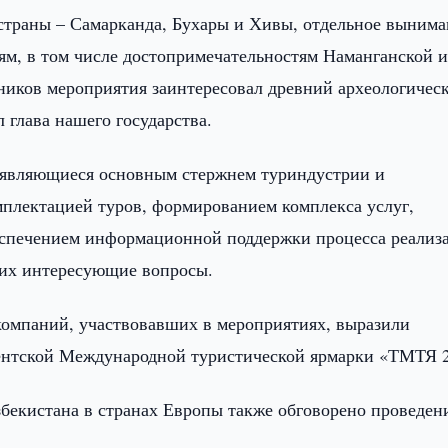
траны – Самарканда, Бухары и Хивы, отдельное вынима
м, в том числе достопримечательностям Наманганской 
тников мероприятия заинтересовал древний археологичес
 глава нашего государства.
, являющиеся основным стержнем туриндустрии и
плектацией туров, формированием комплекса услуг,
беспечением информационной поддержки процесса реализ
 их интересующие вопросы.
компаний, участвовавших в мероприятиях, выразили
кентской Международной туристической ярмарки «ТМТЯ 
бекистана в странах Европы также обговорено проведен