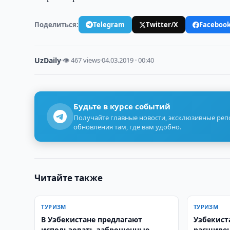
Поделиться:
Telegram
Twitter/X
Faceboo
UzDaily
·
👁 467 views
·
04.03.2019 · 00:40
Будьте в курсе событий
Получайте главные новости, эксклюзивные ре
обновления там, где вам удобно.
Читайте также
ТУРИЗМ
ТУРИЗМ
В Узбекистане предлагают
Узбекист
использовать заброшенные
расширен