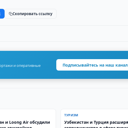
k
Скопировать ссылку
Подписывайтесь на наш канал
портажи и оперативные
ТУРИЗМ
ан и Loong Air обсудили
Узбекистан и Турция расшир
ие авиарейсов
сотрудничество в сфере тури