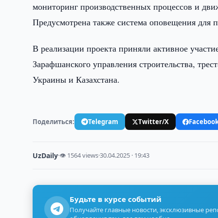
мониторинг производственных процессов и движ
Предусмотрена также система оповещения для 
В реализации проекта приняли активное участ
Зарафшанского управления строительства, трес
Украины и Казахстана.
Поделиться:
Telegram
Twitter/X
Faceboo
UzDaily
·
👁 1564 views
·
30.04.2025 · 19:43
Будьте в курсе событий
Получайте главные новости, эксклюзивные ре