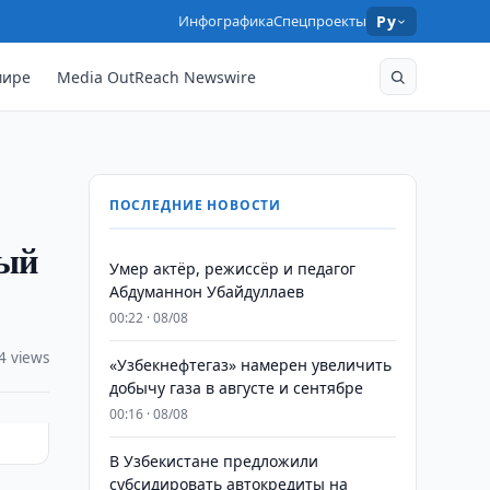
Инфографика
Спецпроекты
Ру
мире
Media OutReach Newswire
ПОСЛЕДНИЕ НОВОСТИ
ный
Умер актёр, режиссёр и педагог
Абдуманнон Убайдуллаев
00:22 · 08/08
4 views
«Узбекнефтегаз» намерен увеличить
добычу газа в августе и сентябре
00:16 · 08/08
В Узбекистане предложили
субсидировать автокредиты на