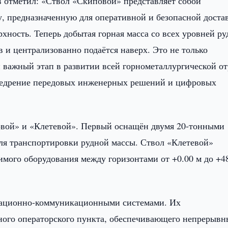
отметил: «Ствол «Скиповой» представляет собой
, предназначенную для оперативной и безопасной доста
рхность. Теперь добытая горная масса со всех уровней р
в и централизованно подаётся наверх. Это не только
и важный этап в развитии всей горнометаллургической о
внедрение передовых инженерных решений и цифровых
вой» и «Клетевой». Первый оснащён двумя 20-тонными
ля транспортировки рудной массы. Ствол «Клетевой»
мого оборудования между горизонтами от +0.00 м до +4
мационно-коммуникационными системами. Их
ного операторского пункта, обеспечивающего непрерыв