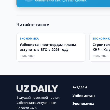
обновления там, где вам удобно.
Читайте также
ЭКОНОМИКА
ЭКОНОМИК
Узбекистан подтвердил планы
Строител
вступить в ВТО в 2026 году
КНР – Кы
продолжа
31/07/2026
31/07/2026
РАЗДЕЛЫ
Узбекистан
Ведущий новостной портал
Узбекистана. Актуальные
Экономика
новости 24/7.