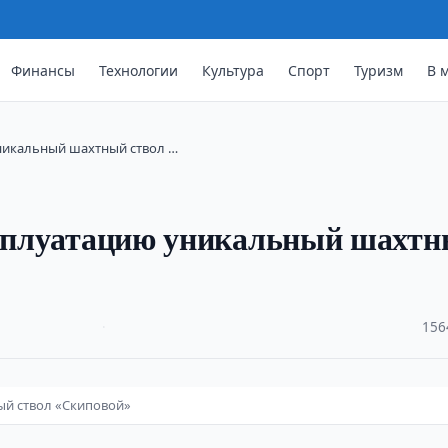
Финансы
Технологии
Культура
Спорт
Туризм
В 
уникальный шахтный ствол …
эксплуатацию уникальный шахт
·
156
ый ствол «Скиповой»