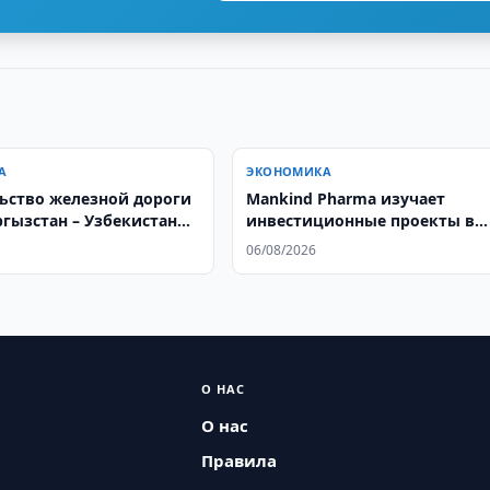
А
ЭКОНОМИКА
ьство железной дороги
Mankind Pharma изучает
ргызстан – Узбекистан
инвестиционные проекты в
ется
Узбекистане
06/08/2026
О НАС
О нас
Правила