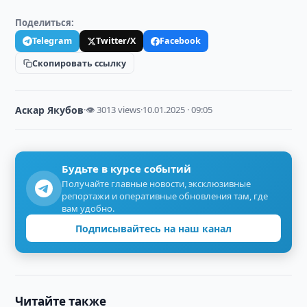
Поделиться:
Telegram
Twitter/X
Facebook
Скопировать ссылку
Аскар Якубов
·
👁 3013 views
·
10.01.2025 · 09:05
Будьте в курсе событий
Получайте главные новости, эксклюзивные
репортажи и оперативные обновления там, где
вам удобно.
Подписывайтесь на наш канал
Читайте также