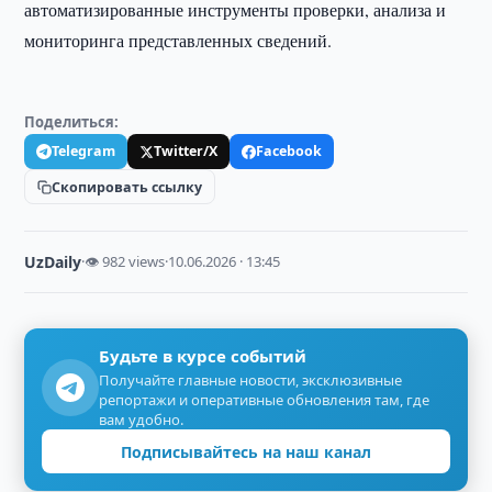
автоматизированные инструменты проверки, анализа и
мониторинга представленных сведений.
Поделиться:
Telegram
Twitter/X
Facebook
Скопировать ссылку
UzDaily
·
👁 982 views
·
10.06.2026 · 13:45
Будьте в курсе событий
Получайте главные новости, эксклюзивные
репортажи и оперативные обновления там, где
вам удобно.
Подписывайтесь на наш канал