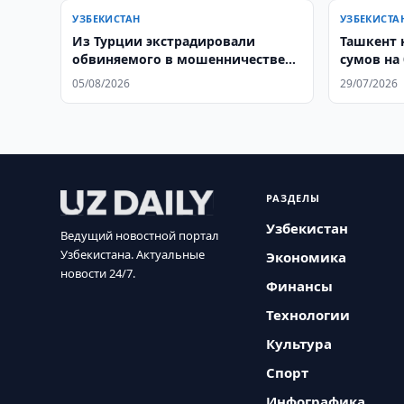
УЗБЕКИСТАН
УЗБЕКИСТА
Из Турции экстрадировали
​​​​​​​Ташк
обвиняемого в мошенничестве
сумов на
узбекистанца
05/08/2026
29/07/2026
РАЗДЕЛЫ
Узбекистан
Ведущий новостной портал
Узбекистана. Актуальные
Экономика
новости 24/7.
Финансы
Технологии
Культура
Спорт
Инфографика